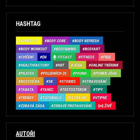
HASHTAG
APRÉS-FIT
BODY CORE
BODY REFRESH
BODY WORKOUT
BODY&MIND
BODYART
CVIČENÍ
EN
FITCAST
FITNESS
FREE
HEALTHFACTORY
HIIT
JÓGA
ONLINE TRÉNINK
PILATES
POLEDNÍCH 20
POUND
POWER JÓGA
ROZCVIČKA
SK
STORIES
STRAVOVÁNÍ
TABATA
TANEC
TESTOSTERON
TIPY
TRENDY
TUTORIALS
ULTRA HD
VTIPNÉ
ZDRAVÁ ZÁDA
ZDRAVÉ PROTAHOVÁNÍ
ŽIVĚ
AUTOŘI