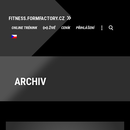
FITNESS.FORMFACTORY.CZ
Přeskočit
ONLINE TRÉNINK
ŽIVĚ
CENÍK
PŘIHLÁŠENÍ
na
obsah
ARCHIV