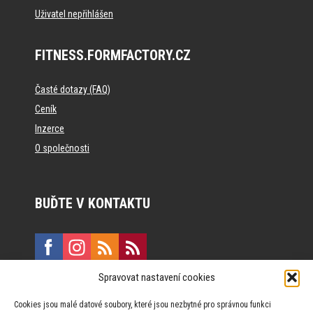
Uživatel nepřihlášen
FITNESS.FORMFACTORY.CZ
Časté dotazy (FAQ)
Ceník
Inzerce
O společnosti
BUĎTE V KONTAKTU
Spravovat nastavení cookies
E:
marketing@formfactory.cz
Cookies jsou malé datové soubory, které jsou nezbytné pro správnou funkci
Vinohradská 190, 130 00 Praha 3