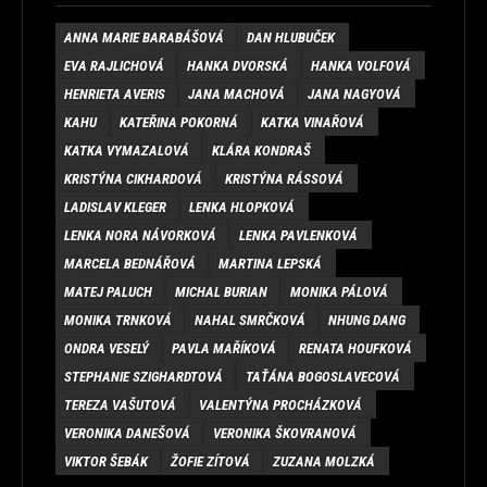
ANNA MARIE BARABÁŠOVÁ
DAN HLUBUČEK
EVA RAJLICHOVÁ
HANKA DVORSKÁ
HANKA VOLFOVÁ
HENRIETA AVERIS
JANA MACHOVÁ
JANA NAGYOVÁ
KAHU
KATEŘINA POKORNÁ
KATKA VINAŘOVÁ
KATKA VYMAZALOVÁ
KLÁRA KONDRAŠ
KRISTÝNA CIKHARDOVÁ
KRISTÝNA RÁSSOVÁ
LADISLAV KLEGER
LENKA HLOPKOVÁ
LENKA NORA NÁVORKOVÁ
LENKA PAVLENKOVÁ
MARCELA BEDNÁŘOVÁ
MARTINA LEPSKÁ
MATEJ PALUCH
MICHAL BURIAN
MONIKA PÁLOVÁ
MONIKA TRNKOVÁ
NAHAL SMRČKOVÁ
NHUNG DANG
ONDRA VESELÝ
PAVLA MAŘÍKOVÁ
RENATA HOUFKOVÁ
STEPHANIE SZIGHARDTOVÁ
TAŤÁNA BOGOSLAVECOVÁ
TEREZA VAŠUTOVÁ
VALENTÝNA PROCHÁZKOVÁ
VERONIKA DANEŠOVÁ
VERONIKA ŠKOVRANOVÁ
VIKTOR ŠEBÁK
ŽOFIE ZÍTOVÁ
ZUZANA MOLZKÁ