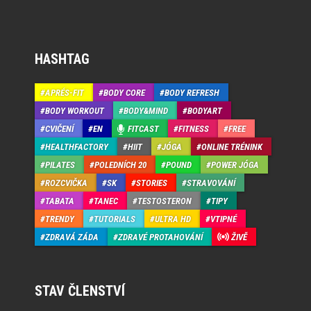
HASHTAG
APRÉS-FIT
BODY CORE
BODY REFRESH
BODY WORKOUT
BODY&MIND
BODYART
CVIČENÍ
EN
FITCAST
FITNESS
FREE
HEALTHFACTORY
HIIT
JÓGA
ONLINE TRÉNINK
PILATES
POLEDNÍCH 20
POUND
POWER JÓGA
ROZCVIČKA
SK
STORIES
STRAVOVÁNÍ
TABATA
TANEC
TESTOSTERON
TIPY
TRENDY
TUTORIALS
ULTRA HD
VTIPNÉ
ZDRAVÁ ZÁDA
ZDRAVÉ PROTAHOVÁNÍ
ŽIVĚ
STAV ČLENSTVÍ