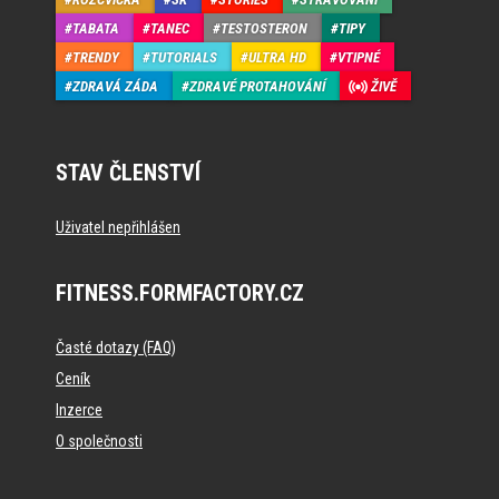
TABATA
TANEC
TESTOSTERON
TIPY
TRENDY
TUTORIALS
ULTRA HD
VTIPNÉ
ZDRAVÁ ZÁDA
ZDRAVÉ PROTAHOVÁNÍ
ŽIVĚ
STAV ČLENSTVÍ
Uživatel nepřihlášen
FITNESS.FORMFACTORY.CZ
Časté dotazy (FAQ)
Ceník
Inzerce
O společnosti