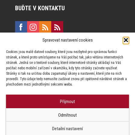
BUĎTE V KONTAKTU
Spravovat nastavení cookies
E:
marketing@formfactory.cz
Cookies jsou malé datové soubory, které jsou nezbytné pro správnou funkci
Vinohradská 190, 130 00 Praha 3
stránek, a které proto umísťujeme na Váš počítač tak, jako většina internetových
stránek. Jedná se o textové soubory, které internetové stránky ukládají na Váš
počítač nebo mobilní zařízení v okamžiku, kdy tyto stránky začnete využívat.
Za publikovaný obsah odpovídají jednotliví autoři.
Stránky si tak na určitou dobu zapamatují úkony a nastavení, které jste na nich
provedli. Tyto údaje tedy nemusíte zadávat znovu při opětovné návštěvě stránek a
přechodem mezi jednotlivými sekcemi webu.
Příjmout
© Form Factory s.r.o.,
Odmítnout
Jakékoliv užití obsahu, včetně převzetí článků je bez souhlasu Form
Factory s.r.o. zapovězeno.
Detailní nastavení