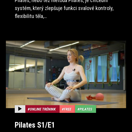
Pilates, nebo též metoda Pilates, je cvičební
systém, který zlepšuje funkci svalové kontroly,
flexibilitu těla,…
ONLINE TRÉNINK
FREE
PILATES
Pilates S1/E1