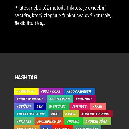
Pilates, nebo též metoda Pilates, je cvičební
systém, který zlepšuje funkci svalové kontroly,
flexibilitu těla,…
HASHTAG
APRÉS-FIT
BODY CORE
BODY REFRESH
BODY WORKOUT
BODY&MIND
BODYART
CVIČENÍ
EN
FITCAST
FITNESS
FREE
HEALTHFACTORY
HIIT
JÓGA
ONLINE TRÉNINK
PILATES
POLEDNÍCH 20
POUND
POWER JÓGA
ROZCVIČKA
SK
STORIES
STRAVOVÁNÍ