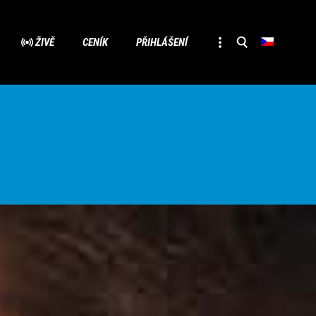
Přesko
ŽIVĚ
CENÍK
PŘIHLÁŠENÍ
na
obsah