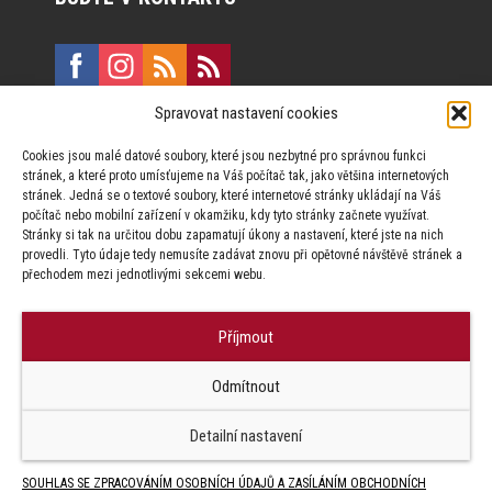
Spravovat nastavení cookies
E:
marketing@formfactory.cz
Cookies jsou malé datové soubory, které jsou nezbytné pro správnou funkci
Vinohradská 190, 130 00 Praha 3
stránek, a které proto umísťujeme na Váš počítač tak, jako většina internetových
stránek. Jedná se o textové soubory, které internetové stránky ukládají na Váš
počítač nebo mobilní zařízení v okamžiku, kdy tyto stránky začnete využívat.
Za publikovaný obsah odpovídají jednotliví autoři.
Stránky si tak na určitou dobu zapamatují úkony a nastavení, které jste na nich
provedli. Tyto údaje tedy nemusíte zadávat znovu při opětovné návštěvě stránek a
přechodem mezi jednotlivými sekcemi webu.
Příjmout
© Form Factory s.r.o.,
Odmítnout
Jakékoliv užití obsahu, včetně převzetí článků je bez souhlasu Form
Factory s.r.o. zapovězeno.
Detailní nastavení
SOUHLAS SE ZPRACOVÁNÍM OSOBNÍCH ÚDAJŮ A ZASÍLÁNÍM OBCHODNÍCH