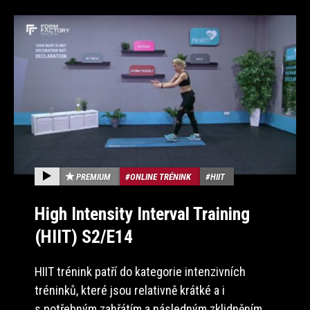
PREMIUM
ONLINE TRÉNINK
HIIT
High Intensity Interval Training
(HIIT) S2/E14
HIIT trénink patří do kategorie intenzivních
tréninků, které jsou relativně krátké a i
s potřebným zahřátím a následným zklidněním…