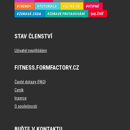
TRENDY
TUTORIALS
ULTRA HD
VTIPNÉ
ZDRAVÁ ZÁDA
ZDRAVÉ PROTAHOVÁNÍ
ŽIVĚ
STAV ČLENSTVÍ
Uživatel nepřihlášen
FITNESS.FORMFACTORY.CZ
Časté dotazy (FAQ)
Ceník
Inzerce
O společnosti
BUĎTE V KONTAKTU