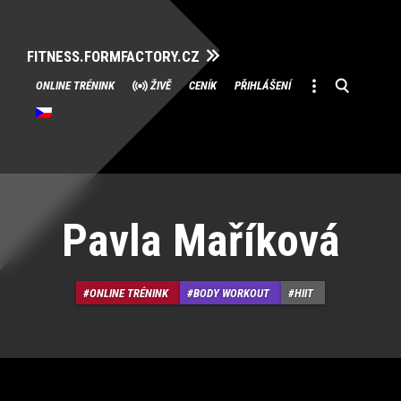
FITNESS.FORMFACTORY.CZ
Přeskočit
ONLINE TRÉNINK
ŽIVĚ
CENÍK
PŘIHLÁŠENÍ
na
obsah
Pavla Maříková
ONLINE TRÉNINK
BODY WORKOUT
HIIT