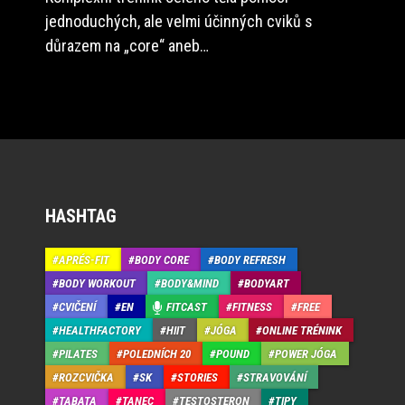
jednoduchých, ale velmi účinných cviků s
důrazem na „core“ aneb…
HASHTAG
APRÉS-FIT
BODY CORE
BODY REFRESH
BODY WORKOUT
BODY&MIND
BODYART
CVIČENÍ
EN
FITCAST
FITNESS
FREE
HEALTHFACTORY
HIIT
JÓGA
ONLINE TRÉNINK
PILATES
POLEDNÍCH 20
POUND
POWER JÓGA
ROZCVIČKA
SK
STORIES
STRAVOVÁNÍ
TABATA
TANEC
TESTOSTERON
TIPY