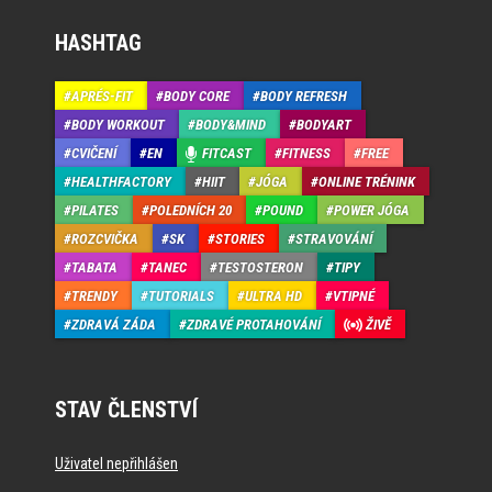
HASHTAG
APRÉS-FIT
BODY CORE
BODY REFRESH
BODY WORKOUT
BODY&MIND
BODYART
CVIČENÍ
EN
FITCAST
FITNESS
FREE
HEALTHFACTORY
HIIT
JÓGA
ONLINE TRÉNINK
PILATES
POLEDNÍCH 20
POUND
POWER JÓGA
ROZCVIČKA
SK
STORIES
STRAVOVÁNÍ
TABATA
TANEC
TESTOSTERON
TIPY
TRENDY
TUTORIALS
ULTRA HD
VTIPNÉ
ZDRAVÁ ZÁDA
ZDRAVÉ PROTAHOVÁNÍ
ŽIVĚ
STAV ČLENSTVÍ
Uživatel nepřihlášen