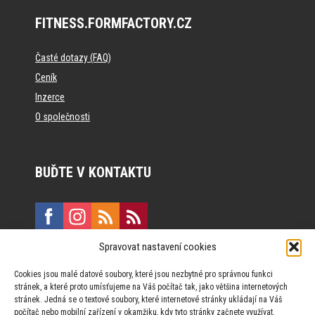
FITNESS.FORMFACTORY.CZ
Časté dotazy (FAQ)
Ceník
Inzerce
O společnosti
BUĎTE V KONTAKTU
Spravovat nastavení cookies
E:
marketing@formfactory.cz
Cookies jsou malé datové soubory, které jsou nezbytné pro správnou funkci
Vinohradská 190, 130 00 Praha 3
stránek, a které proto umísťujeme na Váš počítač tak, jako většina internetových
stránek. Jedná se o textové soubory, které internetové stránky ukládají na Váš
počítač nebo mobilní zařízení v okamžiku, kdy tyto stránky začnete využívat.