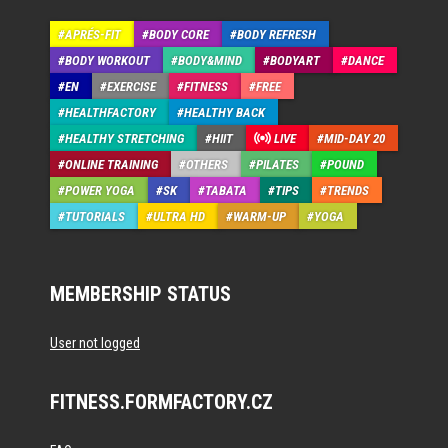
APRÉS-FIT
BODY CORE
BODY REFRESH
BODY WORKOUT
BODY&MIND
BODYART
DANCE
EN
EXERCISE
FITNESS
FREE
HEALTHFACTORY
HEALTHY BACK
HEALTHY STRETCHING
HIIT
LIVE
MID-DAY 20
ONLINE TRAINING
OTHERS
PILATES
POUND
POWER YOGA
SK
TABATA
TIPS
TRENDS
TUTORIALS
ULTRA HD
WARM-UP
YOGA
MEMBERSHIP STATUS
User not logged
FITNESS.FORMFACTORY.CZ