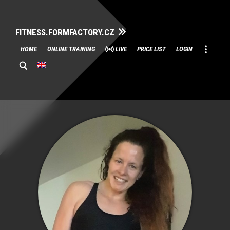
FITNESS.FORMFACTORY.CZ
Skip
HOME
ONLINE TRAINING
LIVE
PRICE LIST
LOGIN
to
content