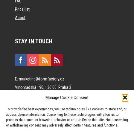
FAQ
Price list
About
STAY IN TOUCH
E:
marketing@formfactory.cz
Vinohradská 190, 130 00 Praha 3
Manage Cookie Consent
The individual authors are responsible for the published
To provide the best experiences, we use technologies like cookies to store and/or
content.
access device information. Consenting to these technologies will allow us to
process data such as browsing behavior or unique IDs on this site. Not consenting
or withdrawing consent, may adversely affect certain features and functions.