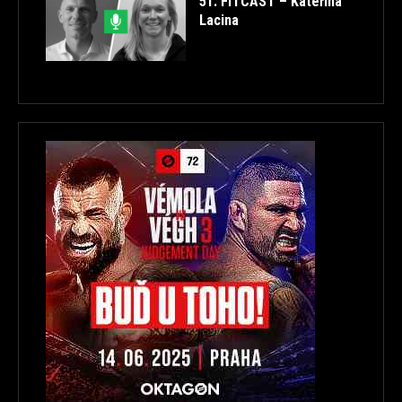
51. FITCAST – Kateřina
Lacina