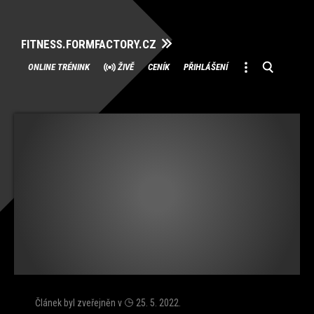
FITNESS.FORMFACTORY.CZ
Přeskočit
ONLINE TRÉNINK
ŽIVĚ
CENÍK
PŘIHLÁŠENÍ
na
obsah
Článek byl zveřejněn v
25. 5. 2022
.