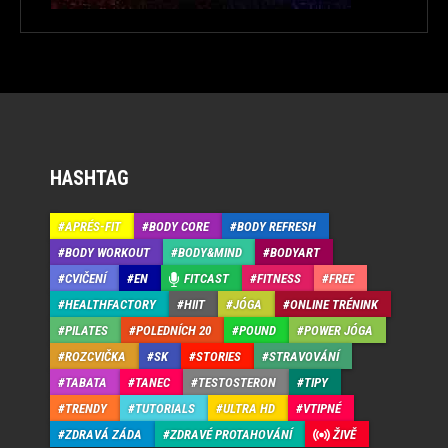
HASHTAG
APRÉS-FIT
BODY CORE
BODY REFRESH
BODY WORKOUT
BODY&MIND
BODYART
CVIČENÍ
EN
FITCAST
FITNESS
FREE
HEALTHFACTORY
HIIT
JÓGA
ONLINE TRÉNINK
PILATES
POLEDNÍCH 20
POUND
POWER JÓGA
ROZCVIČKA
SK
STORIES
STRAVOVÁNÍ
TABATA
TANEC
TESTOSTERON
TIPY
TRENDY
TUTORIALS
ULTRA HD
VTIPNÉ
ZDRAVÁ ZÁDA
ZDRAVÉ PROTAHOVÁNÍ
ŽIVĚ