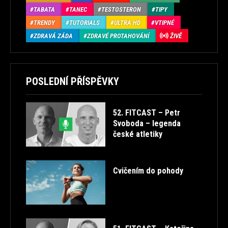
TABATA
TANEC
TESTOSTERON
TIPY
TRENDY
TUTORIALS
ULTRA HD
VTIPNÉ
ZDRAVÁ ZÁDA
ZDRAVÉ PROTAHOVÁNÍ
ŽIVĚ
POSLEDNÍ PŘÍSPĚVKY
52. FITCAST – Petr
Svoboda – legenda
české atletiky
Cvičením do pohody