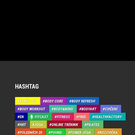
HASHTAG
APRÉS-FIT
BODY CORE
BODY REFRESH
BODY WORKOUT
BODY&MIND
BODYART
CVIČENÍ
EN
FITCAST
FITNESS
FREE
HEALTHFACTORY
HIIT
JÓGA
ONLINE TRÉNINK
PILATES
POLEDNÍCH 20
POUND
POWER JÓGA
ROZCVIČKA