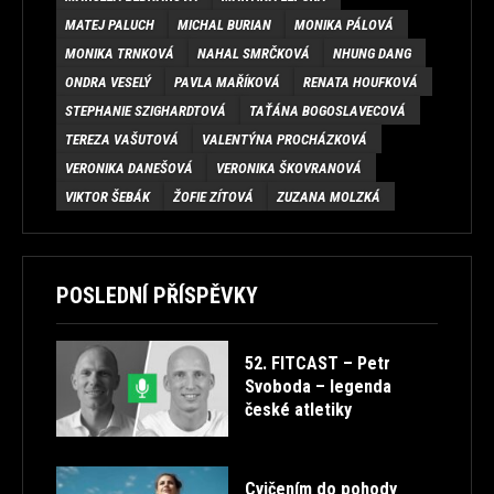
MATEJ PALUCH
MICHAL BURIAN
MONIKA PÁLOVÁ
MONIKA TRNKOVÁ
NAHAL SMRČKOVÁ
NHUNG DANG
ONDRA VESELÝ
PAVLA MAŘÍKOVÁ
RENATA HOUFKOVÁ
STEPHANIE SZIGHARDTOVÁ
TAŤÁNA BOGOSLAVECOVÁ
TEREZA VAŠUTOVÁ
VALENTÝNA PROCHÁZKOVÁ
VERONIKA DANEŠOVÁ
VERONIKA ŠKOVRANOVÁ
VIKTOR ŠEBÁK
ŽOFIE ZÍTOVÁ
ZUZANA MOLZKÁ
POSLEDNÍ PŘÍSPĚVKY
52. FITCAST – Petr
Svoboda – legenda
české atletiky
Cvičením do pohody