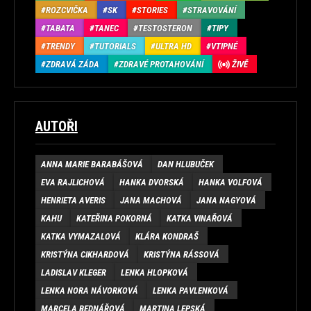
ROZCVIČKA
SK
STORIES
STRAVOVÁNÍ
TABATA
TANEC
TESTOSTERON
TIPY
TRENDY
TUTORIALS
ULTRA HD
VTIPNÉ
ZDRAVÁ ZÁDA
ZDRAVÉ PROTAHOVÁNÍ
ŽIVĚ
AUTOŘI
ANNA MARIE BARABÁŠOVÁ
DAN HLUBUČEK
EVA RAJLICHOVÁ
HANKA DVORSKÁ
HANKA VOLFOVÁ
HENRIETA AVERIS
JANA MACHOVÁ
JANA NAGYOVÁ
KAHU
KATEŘINA POKORNÁ
KATKA VINAŘOVÁ
KATKA VYMAZALOVÁ
KLÁRA KONDRAŠ
KRISTÝNA CIKHARDOVÁ
KRISTÝNA RÁSSOVÁ
LADISLAV KLEGER
LENKA HLOPKOVÁ
LENKA NORA NÁVORKOVÁ
LENKA PAVLENKOVÁ
MARCELA BEDNÁŘOVÁ
MARTINA LEPSKÁ