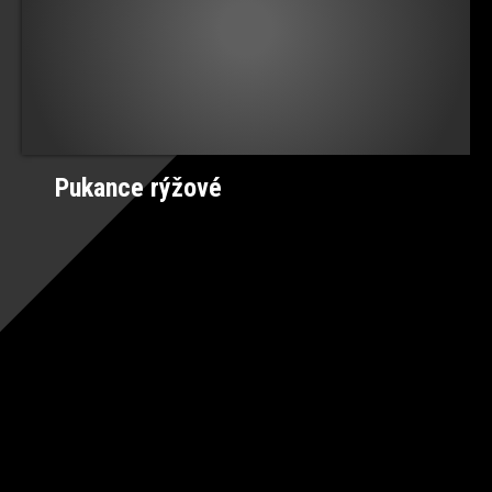
Pukance rýžové