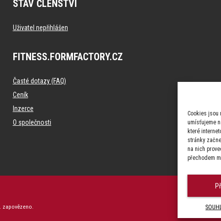
STAV ČLENSTVÍ
Uživatel nepřihlášen
FITNESS.FORMFACTORY.CZ
Časté dotazy (FAQ)
Ceník
Inzerce
Cookies jsou 
O společnosti
umísťujeme na
které interne
stránky začnet
na nich prove
přechodem me
P
o. zapovězeno.
SOUHL