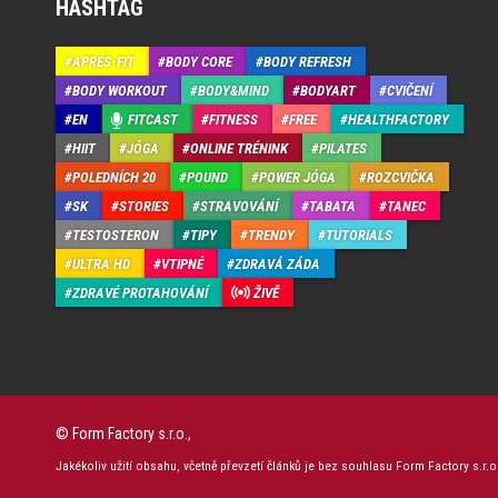
HASHTAG
APRÉS-FIT
BODY CORE
BODY REFRESH
BODY WORKOUT
BODY&MIND
BODYART
CVIČENÍ
EN
FITCAST
FITNESS
FREE
HEALTHFACTORY
HIIT
JÓGA
ONLINE TRÉNINK
PILATES
POLEDNÍCH 20
POUND
POWER JÓGA
ROZCVIČKA
SK
STORIES
STRAVOVÁNÍ
TABATA
TANEC
TESTOSTERON
TIPY
TRENDY
TUTORIALS
ULTRA HD
VTIPNÉ
ZDRAVÁ ZÁDA
ZDRAVÉ PROTAHOVÁNÍ
ŽIVĚ
© Form Factory s.r.o.,
Jakékoliv užití obsahu, včetně převzetí článků je bez souhlasu Form Factory s.r.