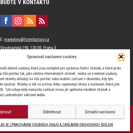
BUĎTE V KONTAKTU
E:
marketing@formfactory.cz
Vinohradská 190, 130 00 Praha 3
Spravovat nastavení cookies
Za publikovaný obsah odpovídají jednotliví autoři.
malé datové soubory, které jsou nezbytné pro správnou funkci stránek, a které proto
 Váš počítač tak, jako většina internetových stránek. Jedná se o textové soubory,
tové stránky ukládají na Váš počítač nebo mobilní zařízení v okamžiku, kdy tyto
e využívat. Stránky si tak na určitou dobu zapamatují úkony a nastavení, které jste
dli. Tyto údaje tedy nemusíte zadávat znovu při opětovné návštěvě stránek a
zi jednotlivými sekcemi webu.
říjmout
Odmítnout
Detailní nastavení
AS SE ZPRACOVÁNÍM OSOBNÍCH ÚDAJŮ A ZASÍLÁNÍM OBCHODNÍCH SDĚLENÍ