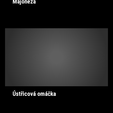
Majonéza
Ústřicová omáčka