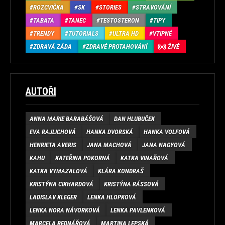
ROZCVIČKA
SK
STORIES
STRAVOVÁNÍ
TABATA
TANEC
TESTOSTERON
TIPY
TRENDY
TUTORIALS
ULTRA HD
VTIPNÉ
ZDRAVÁ ZÁDA
ZDRAVÉ PROTAHOVÁNÍ
ŽIVĚ
AUTOŘI
ANNA MARIE BARABÁŠOVÁ
DAN HLUBUČEK
EVA RAJLICHOVÁ
HANKA DVORSKÁ
HANKA VOLFOVÁ
HENRIETA AVERIS
JANA MACHOVÁ
JANA NAGYOVÁ
KAHU
KATEŘINA POKORNÁ
KATKA VINAŘOVÁ
KATKA VYMAZALOVÁ
KLÁRA KONDRAŠ
KRISTÝNA CIKHARDOVÁ
KRISTÝNA RÁSSOVÁ
LADISLAV KLEGER
LENKA HLOPKOVÁ
LENKA NORA NÁVORKOVÁ
LENKA PAVLENKOVÁ
MARCELA BEDNÁŘOVÁ
MARTINA LEPSKÁ