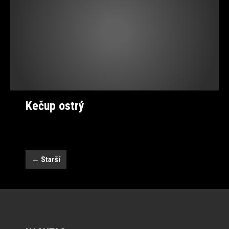
Kečup ostrý
←
Starší