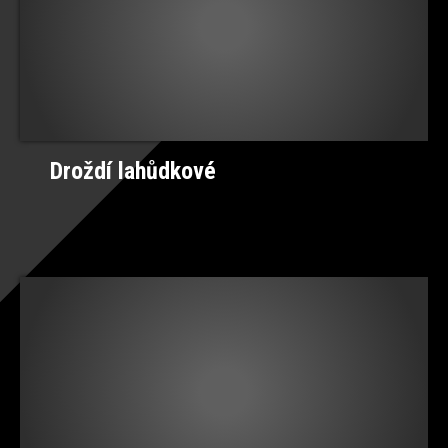
Droždí lahůdkové