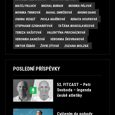
MATEJ PALUCH
MICHAL BURIAN
MONIKA PÁLOVÁ
MONIKA TRNKOVÁ
NAHAL SMRČKOVÁ
NHUNG DANG
ONDRA VESELÝ
PAVLA MAŘÍKOVÁ
RENATA HOUFKOVÁ
STEPHANIE SZIGHARDTOVÁ
TAŤÁNA BOGOSLAVECOVÁ
TEREZA VAŠUTOVÁ
VALENTÝNA PROCHÁZKOVÁ
VERONIKA DANEŠOVÁ
VERONIKA ŠKOVRANOVÁ
VIKTOR ŠEBÁK
ŽOFIE ZÍTOVÁ
ZUZANA MOLZKÁ
POSLEDNÍ PŘÍSPĚVKY
52. FITCAST – Petr
Svoboda – legenda
české atletiky
Cvičením do pohody