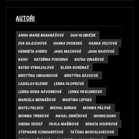
AUTOŘI
ANNA MARIE BARABÁŠOVÁ
DAN HLUBUČEK
EVA RAJLICHOVÁ
HANKA DVORSKÁ
HANKA VOLFOVÁ
HENRIETA AVERIS
JANA MACHOVÁ
JANA NAGYOVÁ
KAHU
KATEŘINA POKORNÁ
KATKA VINAŘOVÁ
KATKA VYMAZALOVÁ
KLÁRA KONDRAŠ
KRISTÝNA CIKHARDOVÁ
KRISTÝNA RÁSSOVÁ
LADISLAV KLEGER
LENKA HLOPKOVÁ
LENKA NORA NÁVORKOVÁ
LENKA PAVLENKOVÁ
MARCELA BEDNÁŘOVÁ
MARTINA LEPSKÁ
MATEJ PALUCH
MICHAL BURIAN
MONIKA PÁLOVÁ
MONIKA TRNKOVÁ
NAHAL SMRČKOVÁ
NHUNG DANG
ONDRA VESELÝ
PAVLA MAŘÍKOVÁ
RENATA HOUFKOVÁ
STEPHANIE SZIGHARDTOVÁ
TAŤÁNA BOGOSLAVECOVÁ