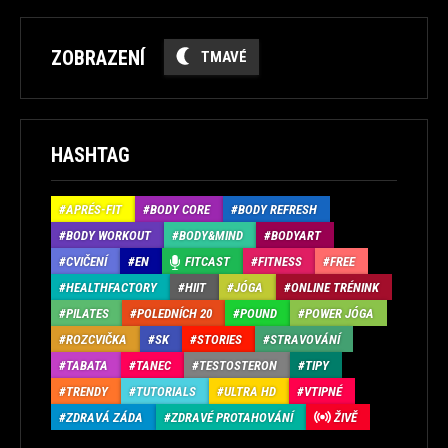
ZOBRAZENÍ
TMAVÉ
HASHTAG
APRÉS-FIT
BODY CORE
BODY REFRESH
BODY WORKOUT
BODY&MIND
BODYART
CVIČENÍ
EN
FITCAST
FITNESS
FREE
HEALTHFACTORY
HIIT
JÓGA
ONLINE TRÉNINK
PILATES
POLEDNÍCH 20
POUND
POWER JÓGA
ROZCVIČKA
SK
STORIES
STRAVOVÁNÍ
TABATA
TANEC
TESTOSTERON
TIPY
TRENDY
TUTORIALS
ULTRA HD
VTIPNÉ
ZDRAVÁ ZÁDA
ZDRAVÉ PROTAHOVÁNÍ
ŽIVĚ