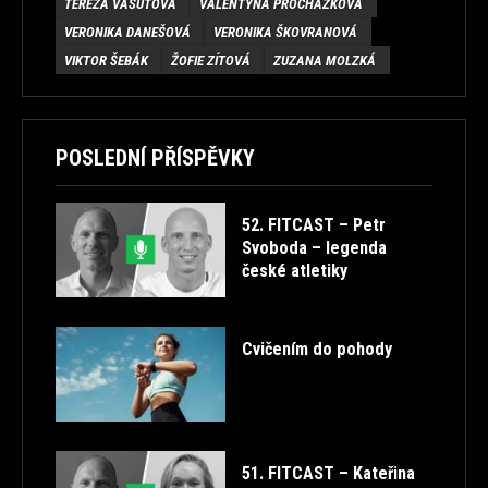
TEREZA VAŠUTOVÁ
VALENTÝNA PROCHÁZKOVÁ
VERONIKA DANEŠOVÁ
VERONIKA ŠKOVRANOVÁ
VIKTOR ŠEBÁK
ŽOFIE ZÍTOVÁ
ZUZANA MOLZKÁ
POSLEDNÍ PŘÍSPĚVKY
52. FITCAST – Petr
Svoboda – legenda
české atletiky
Cvičením do pohody
51. FITCAST – Kateřina