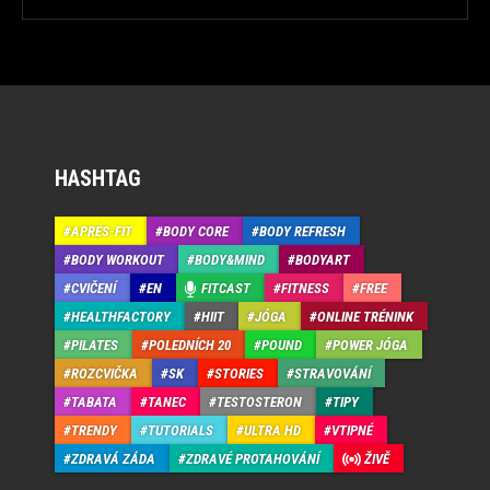
HASHTAG
APRÉS-FIT
BODY CORE
BODY REFRESH
BODY WORKOUT
BODY&MIND
BODYART
CVIČENÍ
EN
FITCAST
FITNESS
FREE
HEALTHFACTORY
HIIT
JÓGA
ONLINE TRÉNINK
PILATES
POLEDNÍCH 20
POUND
POWER JÓGA
ROZCVIČKA
SK
STORIES
STRAVOVÁNÍ
TABATA
TANEC
TESTOSTERON
TIPY
TRENDY
TUTORIALS
ULTRA HD
VTIPNÉ
ZDRAVÁ ZÁDA
ZDRAVÉ PROTAHOVÁNÍ
ŽIVĚ