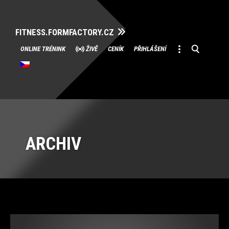
FITNESS.FORMFACTORY.CZ
Přeskočit
ONLINE TRÉNINK
ŽIVĚ
CENÍK
PŘIHLÁŠENÍ
na
obsah
ARCHIV