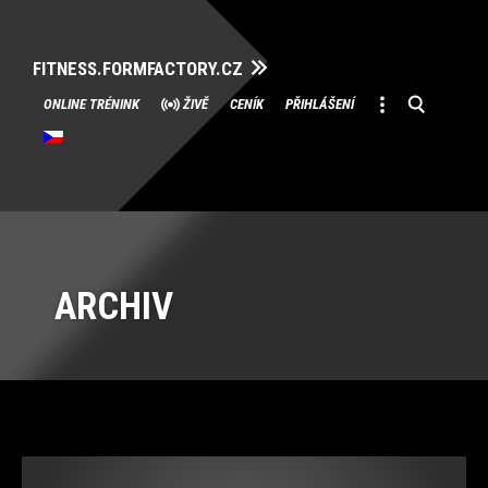
FITNESS.FORMFACTORY.CZ
Přeskočit
ONLINE TRÉNINK
ŽIVĚ
CENÍK
PŘIHLÁŠENÍ
na
obsah
ARCHIV