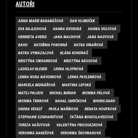
AUTOŘI
ANNA MARIE BARABÁŠOVÁ
DAN HLUBUČEK
EVA RAJLICHOVÁ
HANKA DVORSKÁ
HANKA VOLFOVÁ
HENRIETA AVERIS
JANA MACHOVÁ
JANA NAGYOVÁ
KAHU
KATEŘINA POKORNÁ
KATKA VINAŘOVÁ
KATKA VYMAZALOVÁ
KLÁRA KONDRAŠ
KRISTÝNA CIKHARDOVÁ
KRISTÝNA RÁSSOVÁ
LADISLAV KLEGER
LENKA HLOPKOVÁ
LENKA NORA NÁVORKOVÁ
LENKA PAVLENKOVÁ
MARCELA BEDNÁŘOVÁ
MARTINA LEPSKÁ
MATEJ PALUCH
MICHAL BURIAN
MONIKA PÁLOVÁ
MONIKA TRNKOVÁ
NAHAL SMRČKOVÁ
NHUNG DANG
ONDRA VESELÝ
PAVLA MAŘÍKOVÁ
RENATA HOUFKOVÁ
STEPHANIE SZIGHARDTOVÁ
TAŤÁNA BOGOSLAVECOVÁ
TEREZA VAŠUTOVÁ
VALENTÝNA PROCHÁZKOVÁ
VERONIKA DANEŠOVÁ
VERONIKA ŠKOVRANOVÁ