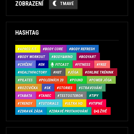
ZOBRAZENÍ
TMAVÉ
HASHTAG
APRÉS-FIT
BODY CORE
BODY REFRESH
BODY WORKOUT
BODY&MIND
BODYART
CVIČENÍ
EN
FITCAST
FITNESS
FREE
HEALTHFACTORY
HIIT
JÓGA
ONLINE TRÉNINK
PILATES
POLEDNÍCH 20
POUND
POWER JÓGA
ROZCVIČKA
SK
STORIES
STRAVOVÁNÍ
TABATA
TANEC
TESTOSTERON
TIPY
TRENDY
TUTORIALS
ULTRA HD
VTIPNÉ
ZDRAVÁ ZÁDA
ZDRAVÉ PROTAHOVÁNÍ
ŽIVĚ