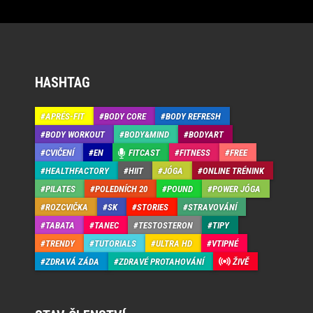
HASHTAG
APRÉS-FIT
BODY CORE
BODY REFRESH
BODY WORKOUT
BODY&MIND
BODYART
CVIČENÍ
EN
FITCAST
FITNESS
FREE
HEALTHFACTORY
HIIT
JÓGA
ONLINE TRÉNINK
PILATES
POLEDNÍCH 20
POUND
POWER JÓGA
ROZCVIČKA
SK
STORIES
STRAVOVÁNÍ
TABATA
TANEC
TESTOSTERON
TIPY
TRENDY
TUTORIALS
ULTRA HD
VTIPNÉ
ZDRAVÁ ZÁDA
ZDRAVÉ PROTAHOVÁNÍ
ŽIVĚ