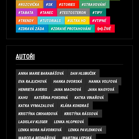
ROZCVIČKA
SK
STORIES
STRAVOVÁNÍ
TABATA
TANEC
TESTOSTERON
TIPY
TRENDY
TUTORIALS
ULTRA HD
VTIPNÉ
ZDRAVÁ ZÁDA
ZDRAVÉ PROTAHOVÁNÍ
ŽIVĚ
AUTOŘI
ANNA MARIE BARABÁŠOVÁ
DAN HLUBUČEK
EVA RAJLICHOVÁ
HANKA DVORSKÁ
HANKA VOLFOVÁ
HENRIETA AVERIS
JANA MACHOVÁ
JANA NAGYOVÁ
KAHU
KATEŘINA POKORNÁ
KATKA VINAŘOVÁ
KATKA VYMAZALOVÁ
KLÁRA KONDRAŠ
KRISTÝNA CIKHARDOVÁ
KRISTÝNA RÁSSOVÁ
LADISLAV KLEGER
LENKA HLOPKOVÁ
LENKA NORA NÁVORKOVÁ
LENKA PAVLENKOVÁ
MARCELA BEDNÁŘOVÁ
MARTINA LEPSKÁ