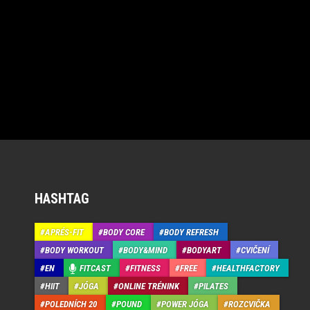
HASHTAG
APRÉS-FIT
BODY CORE
BODY REFRESH
BODY WORKOUT
BODY&MIND
BODYART
CVIČENÍ
EN
FITCAST
FITNESS
FREE
HEALTHFACTORY
HIIT
JÓGA
ONLINE TRÉNINK
PILATES
POLEDNÍCH 20
POUND
POWER JÓGA
ROZCVIČKA