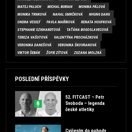
MATEJ PALUCH
MICHAL BURIAN
MONIKA PÁLOVÁ
MONIKA TRNKOVÁ
NAHAL SMRČKOVÁ
NHUNG DANG
ONDRA VESELÝ
PAVLA MAŘÍKOVÁ
RENATA HOUFKOVÁ
STEPHANIE SZIGHARDTOVÁ
TAŤÁNA BOGOSLAVECOVÁ
TEREZA VAŠUTOVÁ
VALENTÝNA PROCHÁZKOVÁ
VERONIKA DANEŠOVÁ
VERONIKA ŠKOVRANOVÁ
VIKTOR ŠEBÁK
ŽOFIE ZÍTOVÁ
ZUZANA MOLZKÁ
POSLEDNÍ PŘÍSPĚVKY
52. FITCAST – Petr
Svoboda – legenda
české atletiky
Cvičením do pohody