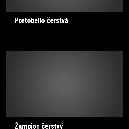
Portobello čerstvá
Žampion čerstvý