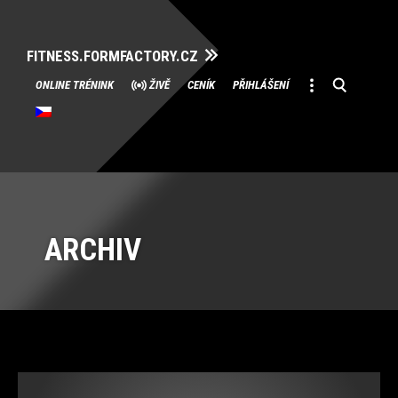
FITNESS.FORMFACTORY.CZ
Přeskočit
ONLINE TRÉNINK
ŽIVĚ
CENÍK
PŘIHLÁŠENÍ
na
obsah
ARCHIV