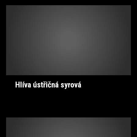
Hlíva ústřičná syrová