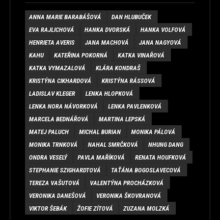
ANNA MARIE BARABÁŠOVÁ
DAN HLUBUČEK
EVA RAJLICHOVÁ
HANKA DVORSKÁ
HANKA VOLFOVÁ
HENRIETA AVERIS
JANA MACHOVÁ
JANA NAGYOVÁ
KAHU
KATEŘINA POKORNÁ
KATKA VINAŘOVÁ
KATKA VYMAZALOVÁ
KLÁRA KONDRAŠ
KRISTÝNA CIKHARDOVÁ
KRISTÝNA RÁSSOVÁ
LADISLAV KLEGER
LENKA HLOPKOVÁ
LENKA NORA NÁVORKOVÁ
LENKA PAVLENKOVÁ
MARCELA BEDNÁŘOVÁ
MARTINA LEPSKÁ
MATEJ PALUCH
MICHAL BURIAN
MONIKA PÁLOVÁ
MONIKA TRNKOVÁ
NAHAL SMRČKOVÁ
NHUNG DANG
ONDRA VESELÝ
PAVLA MAŘÍKOVÁ
RENATA HOUFKOVÁ
STEPHANIE SZIGHARDTOVÁ
TAŤÁNA BOGOSLAVECOVÁ
TEREZA VAŠUTOVÁ
VALENTÝNA PROCHÁZKOVÁ
VERONIKA DANEŠOVÁ
VERONIKA ŠKOVRANOVÁ
VIKTOR ŠEBÁK
ŽOFIE ZÍTOVÁ
ZUZANA MOLZKÁ