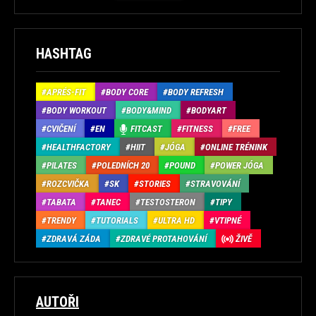
HASHTAG
APRÉS-FIT
BODY CORE
BODY REFRESH
BODY WORKOUT
BODY&MIND
BODYART
CVIČENÍ
EN
FITCAST
FITNESS
FREE
HEALTHFACTORY
HIIT
JÓGA
ONLINE TRÉNINK
PILATES
POLEDNÍCH 20
POUND
POWER JÓGA
ROZCVIČKA
SK
STORIES
STRAVOVÁNÍ
TABATA
TANEC
TESTOSTERON
TIPY
TRENDY
TUTORIALS
ULTRA HD
VTIPNÉ
ZDRAVÁ ZÁDA
ZDRAVÉ PROTAHOVÁNÍ
ŽIVĚ
AUTOŘI