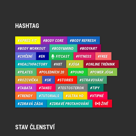
HASHTAG
APRÉS-FIT
BODY CORE
BODY REFRESH
BODY WORKOUT
BODY&MIND
BODYART
CVIČENÍ
EN
FITCAST
FITNESS
FREE
HEALTHFACTORY
HIIT
JÓGA
ONLINE TRÉNINK
PILATES
POLEDNÍCH 20
POUND
POWER JÓGA
ROZCVIČKA
SK
STORIES
STRAVOVÁNÍ
TABATA
TANEC
TESTOSTERON
TIPY
TRENDY
TUTORIALS
ULTRA HD
VTIPNÉ
ZDRAVÁ ZÁDA
ZDRAVÉ PROTAHOVÁNÍ
ŽIVĚ
STAV ČLENSTVÍ