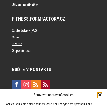
Uživatel nepřihlášen
FITNESS.FORMFACTORY.CZ
Časté dotazy (FAQ)
Ceník
Inzerce
O společnosti
BUĎTE V KONTAKTU
Spravovat nastavení cookies
E:
marketing@formfactory.cz
Cookies jsou malé datové soubory, které jsou nezbytné pro správnou funkci
Vinohradská 190, 130 00 Praha 3