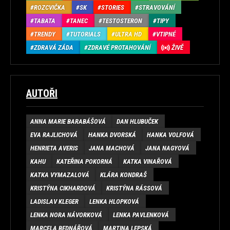
ROZCVIČKA
SK
STORIES
STRAVOVÁNÍ
TABATA
TANEC
TESTOSTERON
TIPY
TRENDY
TUTORIALS
ULTRA HD
VTIPNÉ
ZDRAVÁ ZÁDA
ZDRAVÉ PROTAHOVÁNÍ
ŽIVĚ
AUTOŘI
ANNA MARIE BARABÁŠOVÁ
DAN HLUBUČEK
EVA RAJLICHOVÁ
HANKA DVORSKÁ
HANKA VOLFOVÁ
HENRIETA AVERIS
JANA MACHOVÁ
JANA NAGYOVÁ
KAHU
KATEŘINA POKORNÁ
KATKA VINAŘOVÁ
KATKA VYMAZALOVÁ
KLÁRA KONDRAŠ
KRISTÝNA CIKHARDOVÁ
KRISTÝNA RÁSSOVÁ
LADISLAV KLEGER
LENKA HLOPKOVÁ
LENKA NORA NÁVORKOVÁ
LENKA PAVLENKOVÁ
MARCELA BEDNÁŘOVÁ
MARTINA LEPSKÁ