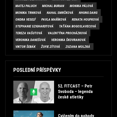
MATEJ PALUCH
MICHAL BURIAN
MONIKA PÁLOVÁ
MONIKA TRNKOVÁ
NAHAL SMRČKOVÁ
NHUNG DANG
ONDRA VESELÝ
PAVLA MAŘÍKOVÁ
RENATA HOUFKOVÁ
STEPHANIE SZIGHARDTOVÁ
TAŤÁNA BOGOSLAVECOVÁ
TEREZA VAŠUTOVÁ
VALENTÝNA PROCHÁZKOVÁ
VERONIKA DANEŠOVÁ
VERONIKA ŠKOVRANOVÁ
VIKTOR ŠEBÁK
ŽOFIE ZÍTOVÁ
ZUZANA MOLZKÁ
POSLEDNÍ PŘÍSPĚVKY
52. FITCAST – Petr
Svoboda – legenda
české atletiky
Cvičením do pohody