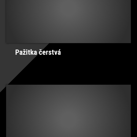
Pažitka čerstvá