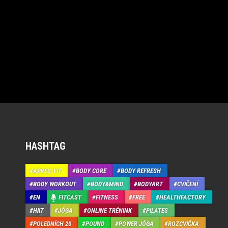
HASHTAG
APRÉS-FIT
BODY CORE
BODY REFRESH
BODY WORKOUT
BODY&MIND
BODYART
CVIČENÍ
EN
FITCAST
FITNESS
FREE
HEALTHFACTORY
HIIT
JÓGA
ONLINE TRÉNINK
PILATES
POLEDNÍCH 20
POUND
POWER JÓGA
ROZCVIČKA