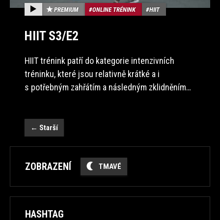
PREMIUM
ONLINE TRÉNINK
HIIT
HIIT S3/E2
HIIT trénink patří do kategorie intenzivních
tréninku, které jsou relativně krátké a i
s potřebným zahřátím a následným zklidněním…
←
Starší
ZOBRAZENÍ
TMAVÉ
HASHTAG