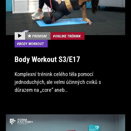
PREMIUM
ONLINE TRÉNINK
BODY WORKOUT
Body Workout S3/E17
Komplexní trénink celého těla pomocí
jednoduchých, ale velmi účinných cviků s
důrazem na „core“ aneb…