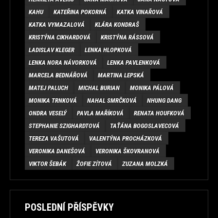
KAHU
KATEŘINA POKORNÁ
KATKA VINAŘOVÁ
KATKA VYMAZALOVÁ
KLÁRA KONDRAŠ
KRISTÝNA CIKHARDOVÁ
KRISTÝNA RÁSSOVÁ
LADISLAV KLEGER
LENKA HLOPKOVÁ
LENKA NORA NÁVORKOVÁ
LENKA PAVLENKOVÁ
MARCELA BEDNÁŘOVÁ
MARTINA LEPSKÁ
MATEJ PALUCH
MICHAL BURIAN
MONIKA PÁLOVÁ
MONIKA TRNKOVÁ
NAHAL SMRČKOVÁ
NHUNG DANG
ONDRA VESELÝ
PAVLA MAŘÍKOVÁ
RENATA HOUFKOVÁ
STEPHANIE SZIGHARDTOVÁ
TAŤÁNA BOGOSLAVECOVÁ
TEREZA VAŠUTOVÁ
VALENTÝNA PROCHÁZKOVÁ
VERONIKA DANEŠOVÁ
VERONIKA ŠKOVRANOVÁ
VIKTOR ŠEBÁK
ŽOFIE ZÍTOVÁ
ZUZANA MOLZKÁ
POSLEDNÍ PŘÍSPĚVKY