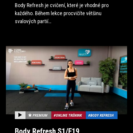
Body Refresh je cvičení, které je vhodné pro
každého. Během lekce procvičíte většinu
svalových partií…
PREMIUM
ONLINE TRÉNINK
BODY REFRESH
Body Refresh S1/E19