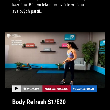
každého. Během lekce procvičíte většinu
svalových partií…
PREMIUM
ONLINE TRÉNINK
BODY REFRESH
Body Refresh S1/E20