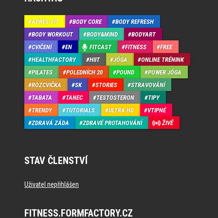
APRÉS-FIT
BODY CORE
BODY REFRESH
BODY WORKOUT
BODY&MIND
BODYART
CVIČENÍ
EN
FITCAST
FITNESS
FREE
HEALTHFACTORY
HIIT
JÓGA
ONLINE TRÉNINK
PILATES
POLEDNÍCH 20
POUND
POWER JÓGA
ROZCVIČKA
SK
STORIES
STRAVOVÁNÍ
TABATA
TANEC
TESTOSTERON
TIPY
TRENDY
TUTORIALS
ULTRA HD
VTIPNÉ
ZDRAVÁ ZÁDA
ZDRAVÉ PROTAHOVÁNÍ
ŽIVĚ
STAV ČLENSTVÍ
Uživatel nepřihlášen
FITNESS.FORMFACTORY.CZ