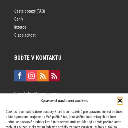
Časté dotazy (FAQ)
Ceník
Inzerce
O společnosti
BUĎTE V KONTAKTU
E:
marketing@formfactory.cz
Spravovat nastavení cookies
Vinohradská 190, 130 00 Praha 3
Cookies jsou malé datové soubory, které jsou nezbytné pro správnou funkci stránek,
a které proto umísťujeme na Váš počítač tak, jako většina internetových stránek.
Za publikovaný obsah odpovídají jednotliví autoři.
Jedná se o textové soubory, které internetové stránky ukládají na Váš počítač nebo
mobilní zařízení v okamžiku, kdy tyto stránky začnete využívat. Stránky si tak na