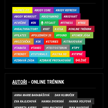
APRÉS-FIT
BODY CORE
BODY REFRESH
BODY WORKOUT
BODY&MIND
BODYART
CVIČENÍ
EN
FITCAST
FITNESS
FREE
HEALTHFACTORY
HIIT
JÓGA
ONLINE TRÉNINK
PILATES
POLEDNÍCH 20
POUND
POWER JÓGA
ROZCVIČKA
SK
STORIES
STRAVOVÁNÍ
TABATA
TANEC
TESTOSTERON
TIPY
TRENDY
TUTORIALS
ULTRA HD
VTIPNÉ
ZDRAVÁ ZÁDA
ZDRAVÉ PROTAHOVÁNÍ
ŽIVĚ
AUTOŘI
- ONLINE TRÉNINK
ANNA MARIE BARABÁŠOVÁ
DAN HLUBUČEK
EVA RAJLICHOVÁ
HANKA DVORSKÁ
HANKA VOLFOVÁ
HENRIETA AVERIS
JANA MACHOVÁ
JANA NAGYOVÁ