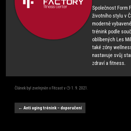
Společnost Form Fa
životního stylu v 
moderně vybavené k
trénink podle souč
oblíbených Les Mi
také zóny wellnes
nastavuje svůj sta
zdraví a fitness.
Článek byl zveřejněn v
Fitcast
v
1. 9. 2021
.
Navigace
←
Anti aging trénink – doporučení