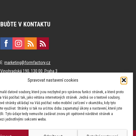
BUĎTE V KONTAKTU
E:
marketing@formfactory.cz
Vinohradská 190, 130 00 Praha 3
Spravovat nastavení cookies
Za publikovaný obsah odpovídají jednotliví autoři.
malé datové soubory, které jsou nezbytné pro správnou funkci stránek, a které proto
 Váš počítač tak, jako většina internetových stránek. Jedná se o textové soubory,
tové stránky ukládají na Váš počítač nebo mobilní zařízení v okamžiku, kdy tyto
e využívat. Stránky si tak na určitou dobu zapamatují úkony a nastavení, které jste
dli. Tyto údaje tedy nemusíte zadávat znovu při opětovné návštěvě stránek a
zi jednotlivými sekcemi webu.