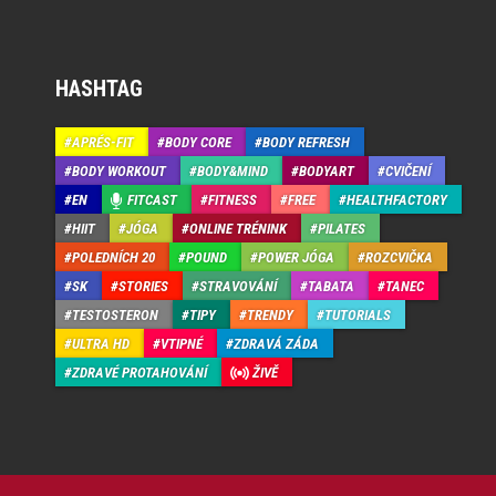
HASHTAG
APRÉS-FIT
BODY CORE
BODY REFRESH
BODY WORKOUT
BODY&MIND
BODYART
CVIČENÍ
EN
FITCAST
FITNESS
FREE
HEALTHFACTORY
HIIT
JÓGA
ONLINE TRÉNINK
PILATES
POLEDNÍCH 20
POUND
POWER JÓGA
ROZCVIČKA
SK
STORIES
STRAVOVÁNÍ
TABATA
TANEC
TESTOSTERON
TIPY
TRENDY
TUTORIALS
ULTRA HD
VTIPNÉ
ZDRAVÁ ZÁDA
ZDRAVÉ PROTAHOVÁNÍ
ŽIVĚ