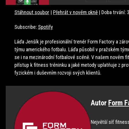
Stáhnout soubor
|
Přehrát v novém okně
|
Doba trvání: 
SDÍLET
Spotify
Subscribe:
Spotify
RSS ZDROJ
ODKAZ
Láďa Jenšík je profesionální trenér Form Factory a záro
EMBED
týmu amerického fotbalu. Láďa působil v pražském týmu
se i na mezinárodní fotbalové scéně. V našem novém f
přístup k fitness tréninku a jaké metody uplatňuje z pro
fyzickém i duševním rozvoji svých klientů.
Autor
Form F
Největší síť fitnes