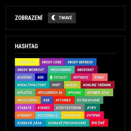
ZOBRAZENÍ
TMAVÉ
HASHTAG
APRÉS-FIT
BODY CORE
BODY REFRESH
BODY WORKOUT
BODY&MIND
BODYART
CVIČENÍ
EN
FITCAST
FITNESS
FREE
HEALTHFACTORY
HIIT
JÓGA
ONLINE TRÉNINK
PILATES
POLEDNÍCH 20
POUND
POWER JÓGA
ROZCVIČKA
SK
STORIES
STRAVOVÁNÍ
TABATA
TANEC
TESTOSTERON
TIPY
TRENDY
TUTORIALS
ULTRA HD
VTIPNÉ
ZDRAVÁ ZÁDA
ZDRAVÉ PROTAHOVÁNÍ
ŽIVĚ