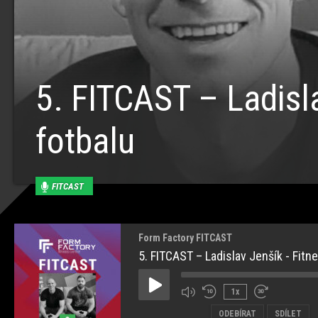
5. FITCAST – Ladisl
fotbalu
FITCAST
Form Factory FITCAST
5. FITCAST – Ladislav Jenšík - Fit
Play
1x
Episode
ODEBÍRAT
SDÍLET