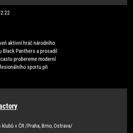
32:22
veň aktivní hráč národního
 Black Panthers a prosadil
itcastu probereme moderní
fesionálního sportu při
actory
s klubů v ČR /Praha, Brno, Ostrava/