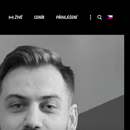
Přesko
ŽIVĚ
CENÍK
PŘIHLÁŠENÍ
na
obsah