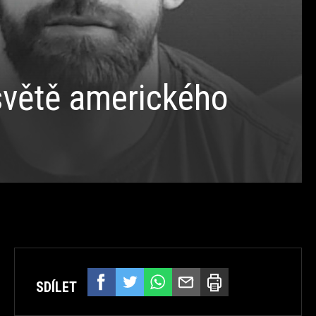
 světě amerického
SDÍLET