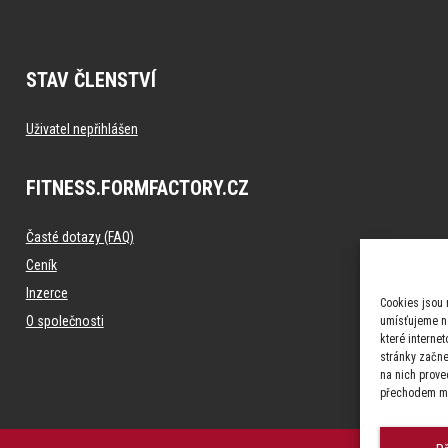
STAV ČLENSTVÍ
Uživatel nepřihlášen
FITNESS.FORMFACTORY.CZ
Časté dotazy (FAQ)
Ceník
Inzerce
Cookies jsou 
O společnosti
umísťujeme na
které interne
stránky začnet
na nich prove
přechodem me