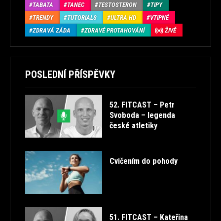
TABATA
TANEC
TESTOSTERON
TIPY
TRENDY
TUTORIALS
ULTRA HD
VTIPNÉ
ZDRAVÁ ZÁDA
ZDRAVÉ PROTAHOVÁNÍ
ŽIVĚ
POSLEDNÍ PŘÍSPĚVKY
52. FITCAST – Petr
Svoboda – legenda
české atletiky
Cvičením do pohody
51. FITCAST – Kateřina