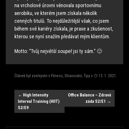
na vrcholové úrovni věnovala sportovnímu
aerobiku, ve kterém jsem získala několik
cenných titulů. To nejdůležitější však, co jsem
během své kariéry získala, je praxe a zkušenost,
kterou se nyní snažím předávat mým klientům.
Motto: “Tvůj největší soupeř jsi ty sám.” 🙂
Článek byl zveřejněn v
Fitness
,
Stravování
,
Tipy
v
13. 1. 2021
.
Navigace
←
High Intensity
Office Balance – Zdravá
Interval Training (HIIT)
záda S2/E1
→
S2/E9