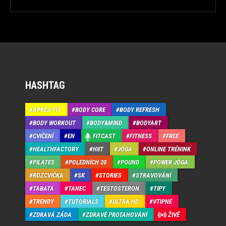
HASHTAG
APRÉS-FIT
BODY CORE
BODY REFRESH
BODY WORKOUT
BODY&MIND
BODYART
CVIČENÍ
EN
FITCAST
FITNESS
FREE
HEALTHFACTORY
HIIT
JÓGA
ONLINE TRÉNINK
PILATES
POLEDNÍCH 20
POUND
POWER JÓGA
ROZCVIČKA
SK
STORIES
STRAVOVÁNÍ
TABATA
TANEC
TESTOSTERON
TIPY
TRENDY
TUTORIALS
ULTRA HD
VTIPNÉ
ZDRAVÁ ZÁDA
ZDRAVÉ PROTAHOVÁNÍ
ŽIVĚ