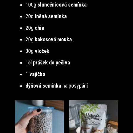
100g
slunečnicová semínka
20g
lněná semínka
20g
chia
20g
kokosová mouka
30g
vloček
1čl
prášek do pečiva
1
vajíčko
dýňová semínka
na posypání