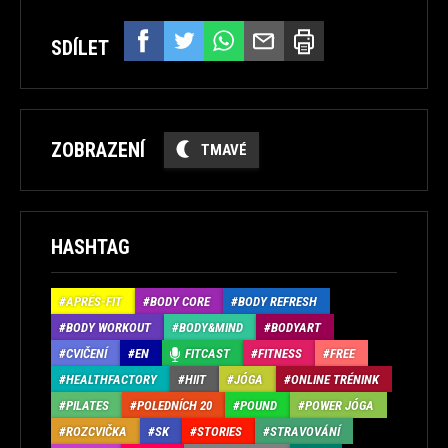
SDÍLET
ZOBRAZENÍ
TMAVÉ
HASHTAG
APRÉS-FIT
BODY CORE
BODY REFRESH
BODY WORKOUT
BODY&MIND
BODYART
CVIČENÍ
EN
FITCAST
FITNESS
FREE
HEALTHFACTORY
HIIT
JÓGA
ONLINE TRÉNINK
PILATES
POLEDNÍCH 20
POUND
POWER JÓGA
ROZCVIČKA
SK
STORIES
STRAVOVÁNÍ