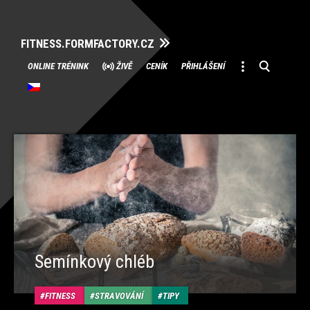
FITNESS.FORMFACTORY.CZ
Přeskočit
ONLINE TRÉNINK
ŽIVĚ
CENÍK
PŘIHLÁŠENÍ
na
obsah
Semínkový chléb
FITNESS
STRAVOVÁNÍ
TIPY