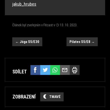
jakub_hrubes
Článek byl zveřejněn v
Fitcast
v
13. 10. 2023
.
Navigace
←
Jóga S5/E30
Pilates S5/E8
→
SDÍLET
ZOBRAZENÍ
TMAVÉ