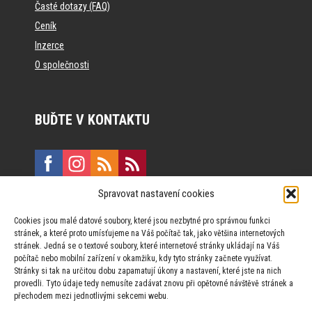
Časté dotazy (FAQ)
Ceník
Inzerce
O společnosti
BUĎTE V KONTAKTU
Spravovat nastavení cookies
E:
marketing@formfactory.cz
Cookies jsou malé datové soubory, které jsou nezbytné pro správnou funkci
Vinohradská 190, 130 00 Praha 3
stránek, a které proto umísťujeme na Váš počítač tak, jako většina internetových
stránek. Jedná se o textové soubory, které internetové stránky ukládají na Váš
počítač nebo mobilní zařízení v okamžiku, kdy tyto stránky začnete využívat.
Za publikovaný obsah odpovídají jednotliví autoři.
Stránky si tak na určitou dobu zapamatují úkony a nastavení, které jste na nich
provedli. Tyto údaje tedy nemusíte zadávat znovu při opětovné návštěvě stránek a
přechodem mezi jednotlivými sekcemi webu.