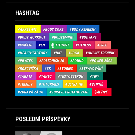
HASHTAG
APRÉS-FIT
BODY CORE
BODY REFRESH
BODY WORKOUT
BODY&MIND
BODYART
CVIČENÍ
EN
FITCAST
FITNESS
FREE
HEALTHFACTORY
HIIT
JÓGA
ONLINE TRÉNINK
PILATES
POLEDNÍCH 20
POUND
POWER JÓGA
ROZCVIČKA
SK
STORIES
STRAVOVÁNÍ
TABATA
TANEC
TESTOSTERON
TIPY
TRENDY
TUTORIALS
ULTRA HD
VTIPNÉ
ZDRAVÁ ZÁDA
ZDRAVÉ PROTAHOVÁNÍ
ŽIVĚ
POSLEDNÍ PŘÍSPĚVKY