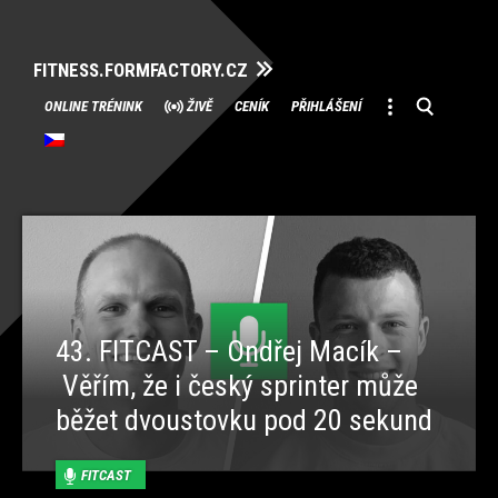
FITNESS.FORMFACTORY.CZ
Přeskočit
ONLINE TRÉNINK
ŽIVĚ
CENÍK
PŘIHLÁŠENÍ
na
obsah
43. FITCAST – Ondřej Macík –
Věřím, že i český sprinter může
běžet dvoustovku pod 20 sekund
FITCAST