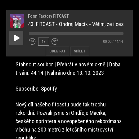
Form Factory FITCAST
43. FITCAST - Ondřej Macík - Věřím, že i český sprinter může běžet dvoustovku pod 20 sekund
Play
1x
00:00
/
44:14
Episode
ODEBÍRAT
SDÍLET
Stáhnout soubor
|
Přehrát v novém okně
|
Doba
SDÍLET
Spotify
trvání: 44:14
|
Nahráno dne 13. 10. 2023
RSS ZDROJ
ODKAZ
Subscribe:
Spotify
EMBED
Nový díl našeho fitcastu bude tak trochu
rekordní. Pozvali jsme si Ondřeje Macíka,
českého sprintera a novopečeného rekordmana
v běhu na 200 metrů z letošního mistrovství
republiky.