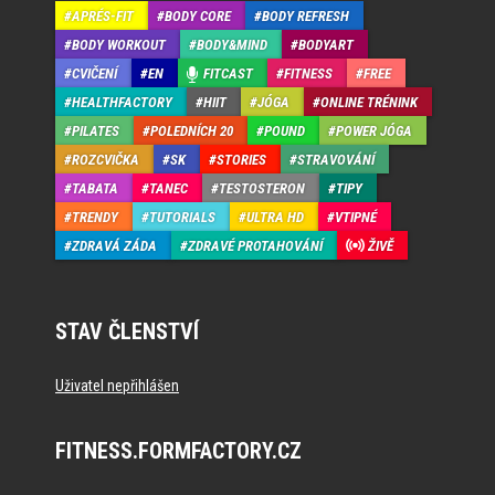
APRÉS-FIT
BODY CORE
BODY REFRESH
BODY WORKOUT
BODY&MIND
BODYART
CVIČENÍ
EN
FITCAST
FITNESS
FREE
HEALTHFACTORY
HIIT
JÓGA
ONLINE TRÉNINK
PILATES
POLEDNÍCH 20
POUND
POWER JÓGA
ROZCVIČKA
SK
STORIES
STRAVOVÁNÍ
TABATA
TANEC
TESTOSTERON
TIPY
TRENDY
TUTORIALS
ULTRA HD
VTIPNÉ
ZDRAVÁ ZÁDA
ZDRAVÉ PROTAHOVÁNÍ
ŽIVĚ
STAV ČLENSTVÍ
Uživatel nepřihlášen
FITNESS.FORMFACTORY.CZ