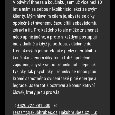
V odvětví fitness a koučinku jsem už více než 10
let a mám za sebou několik tisíc lekcí se svými
klienty. Mým hlavním cílem je, abyste se díky
společně strávenému času cítili sebevědomě,
zdraví a fit. Pro každého to ale může znamenat
něco úplně jiného, a proto s každým postupuji
individuálně a když je potřeba, vkládáme do
tréninkových jednotek také prvky mentálního
koučinku. Jenom díky tomu totiž společně
zajistíme, abyste se po tréninku cítili lépe jak
fyzicky, tak psychicky. Tréninky se mnou jsou
kromě samotného cvičení také plné energie a
legrace. Jsem totiž pozitivní a komunikativní
člověk, který je tu pro vás.
T:
+420 724 381 600
| E:
restart@jakubhrubes.cz
|
jakubhrubes.cz | IG: