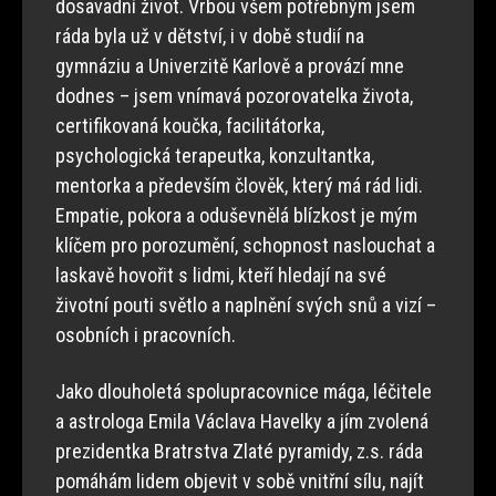
dosavadní život. Vrbou všem potřebným jsem
ráda byla už v dětství, i v době studií na
gymnáziu a Univerzitě Karlově a provází mne
dodnes – jsem vnímavá pozorovatelka života,
certifikovaná koučka, facilitátorka,
psychologická terapeutka, konzultantka,
mentorka a především člověk, který má rád lidi.
Empatie, pokora a oduševnělá blízkost je mým
klíčem pro porozumění, schopnost naslouchat a
laskavě hovořit s lidmi, kteří hledají na své
životní pouti světlo a naplnění svých snů a vizí –
osobních i pracovních.
Jako dlouholetá spolupracovnice mága, léčitele
a astrologa Emila Václava Havelky a jím zvolená
prezidentka Bratrstva Zlaté pyramidy, z.s. ráda
pomáhám lidem objevit v sobě vnitřní sílu, najít