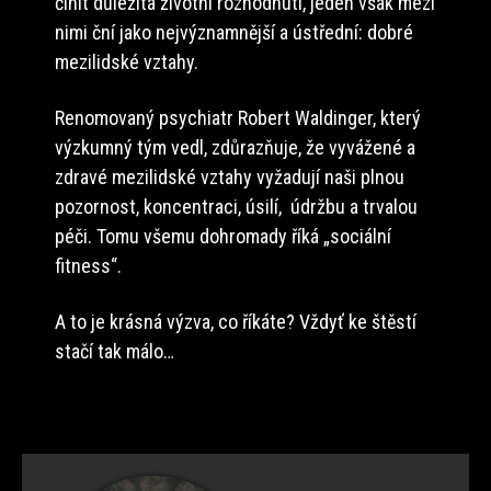
činit důležitá životní rozhodnutí, jeden však mezi
nimi ční jako nejvýznamnější a ústřední: dobré
mezilidské vztahy.
Renomovaný psychiatr Robert Waldinger, který
výzkumný tým vedl, zdůrazňuje, že vyvážené a
zdravé mezilidské vztahy vyžadují naši plnou
pozornost, koncentraci, úsilí, údržbu a trvalou
péči. Tomu všemu dohromady říká „sociální
fitness“.
A to je krásná výzva, co říkáte? Vždyť ke štěstí
stačí tak málo…