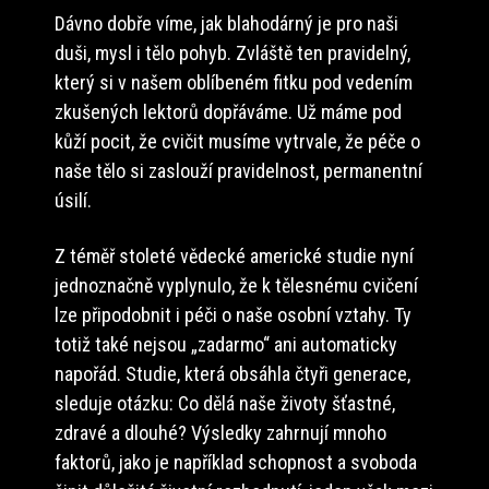
Dávno dobře víme, jak blahodárný je pro naši
duši, mysl i tělo pohyb. Zvláště ten pravidelný,
který si v našem oblíbeném fitku pod vedením
zkušených lektorů dopřáváme. Už máme pod
kůží pocit, že cvičit musíme vytrvale, že péče o
naše tělo si zaslouží pravidelnost, permanentní
úsilí.
Z téměř stoleté vědecké americké studie nyní
jednoznačně vyplynulo, že k tělesnému cvičení
lze připodobnit i péči o naše osobní vztahy. Ty
totiž také nejsou „zadarmo“ ani automaticky
napořád. Studie, která obsáhla čtyři generace,
sleduje otázku: Co dělá naše životy šťastné,
zdravé a dlouhé? Výsledky zahrnují mnoho
faktorů, jako je například schopnost a svoboda