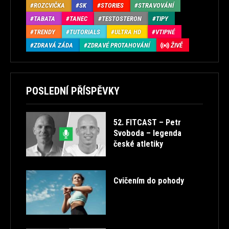
ROZCVIČKA
SK
STORIES
STRAVOVÁNÍ
TABATA
TANEC
TESTOSTERON
TIPY
TRENDY
TUTORIALS
ULTRA HD
VTIPNÉ
ZDRAVÁ ZÁDA
ZDRAVÉ PROTAHOVÁNÍ
ŽIVĚ
POSLEDNÍ PŘÍSPĚVKY
52. FITCAST – Petr
Svoboda – legenda
české atletiky
Cvičením do pohody