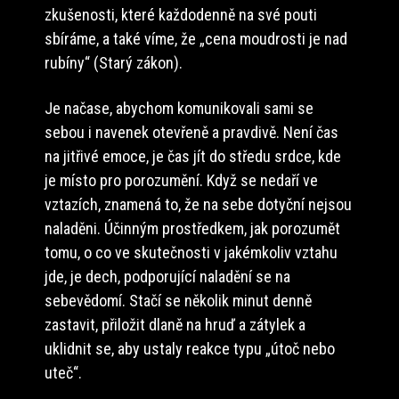
zkušenosti, které každodenně na své pouti
sbíráme, a také víme, že „cena moudrosti je nad
rubíny“ (Starý zákon).
Je načase, abychom komunikovali sami se
sebou i navenek otevřeně a pravdivě. Není čas
na jitřivé emoce, je čas jít do středu srdce, kde
je místo pro porozumění. Když se nedaří ve
vztazích, znamená to, že na sebe dotyční nejsou
naladěni. Účinným prostředkem, jak porozumět
tomu, o co ve skutečnosti v jakémkoliv vztahu
jde, je dech, podporující naladění se na
sebevědomí. Stačí se několik minut denně
zastavit, přiložit dlaně na hruď a zátylek a
uklidnit se, aby ustaly reakce typu „útoč nebo
uteč“.