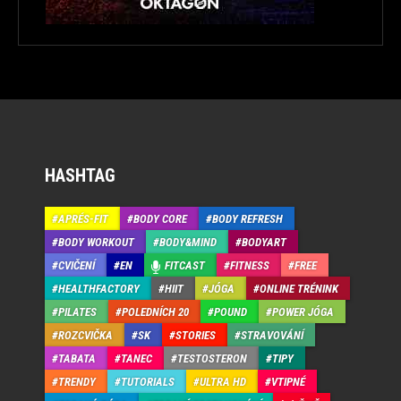
HASHTAG
APRÉS-FIT
BODY CORE
BODY REFRESH
BODY WORKOUT
BODY&MIND
BODYART
CVIČENÍ
EN
FITCAST
FITNESS
FREE
HEALTHFACTORY
HIIT
JÓGA
ONLINE TRÉNINK
PILATES
POLEDNÍCH 20
POUND
POWER JÓGA
ROZCVIČKA
SK
STORIES
STRAVOVÁNÍ
TABATA
TANEC
TESTOSTERON
TIPY
TRENDY
TUTORIALS
ULTRA HD
VTIPNÉ