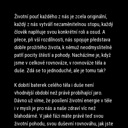
Životní pouť každého z nás je zcela originální,
každý z nás vytváří nezaměnitelnou stopu, každý
člověk naplňuje svou konkrétní roli a osud. A
přece, při vší rozdílnosti, nás spojuje představa
dobře prožitého života, k němuž neodmyslitelně
patří pocity štěstí a pohody. Nacházíme je, když
jsme v celkové rovnováze, v rovnováze těla a
duše. Zdá se to jednoduché, ale je tomu tak?
K dobití baterek celého těla i duše není
vhodnější období než právě probíhající jaro.
Dávno už víme, že posílení životní energie v těle
i v mysli je pro nás a naše zdraví víc než
blahodárné. V jaké fázi máte právě teď svou
životní pohodu, svou duševní rovnováhu, jak jste