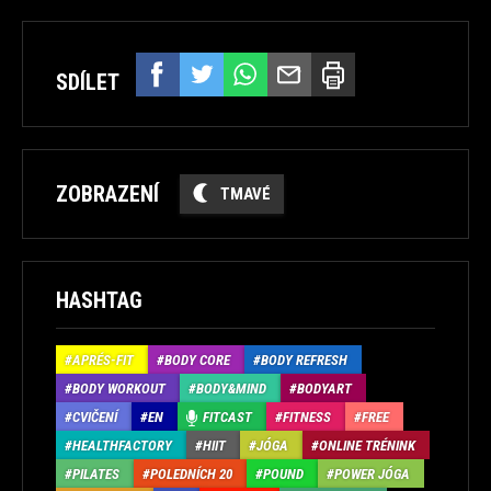
SDÍLET
ZOBRAZENÍ
TMAVÉ
HASHTAG
APRÉS-FIT
BODY CORE
BODY REFRESH
BODY WORKOUT
BODY&MIND
BODYART
CVIČENÍ
EN
FITCAST
FITNESS
FREE
HEALTHFACTORY
HIIT
JÓGA
ONLINE TRÉNINK
PILATES
POLEDNÍCH 20
POUND
POWER JÓGA