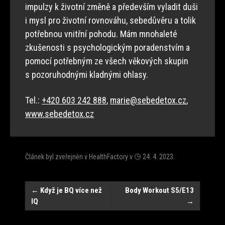
impulzy k životní změně a především vyladit duši
i mysl pro životní rovnováhu, sebedůvěru a tolik
potřebnou vnitřní pohodu. Mám mnohaleté
zkušenosti s psychologickým poradenstvím a
pomocí potřebným ze všech věkových skupin
s pozoruhodnými kladnými ohlasy.
Tel.:
+420 603 242 888
,
marie@sebedetox.cz
,
www.sebedetox.cz
Článek byl zveřejněn v
HealthFactory
v
24. 4. 2023
.
Navigace
←
Když je BQ více než
Body Workout S5/E13
IQ
→