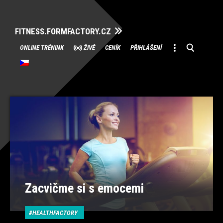
FITNESS.FORMFACTORY.CZ
Přeskočit
ONLINE TRÉNINK
ŽIVĚ
CENÍK
PŘIHLÁŠENÍ
na
obsah
Zacvičme si s emocemi
HEALTHFACTORY