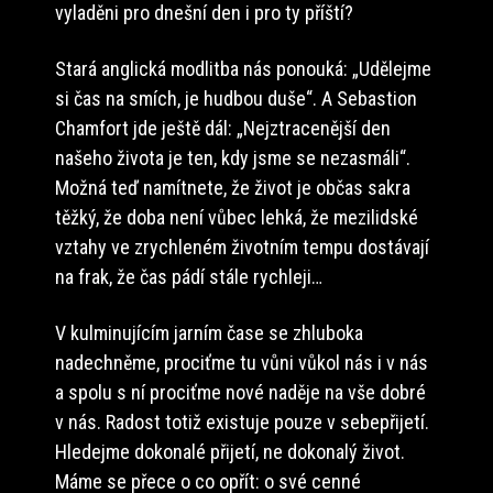
vyladěni pro dnešní den i pro ty příští?
Stará anglická modlitba nás ponouká: „Udělejme
si čas na smích, je hudbou duše“. A Sebastion
Chamfort jde ještě dál: „Nejztracenější den
našeho života je ten, kdy jsme se nezasmáli“.
Možná teď namítnete, že život je občas sakra
těžký, že doba není vůbec lehká, že mezilidské
vztahy ve zrychleném životním tempu dostávají
na frak, že čas pádí stále rychleji…
V kulminujícím jarním čase se zhluboka
nadechněme, prociťme tu vůni vůkol nás i v nás
a spolu s ní prociťme nové naděje na vše dobré
v nás. Radost totiž existuje pouze v sebepřijetí.
Hledejme dokonalé přijetí, ne dokonalý život.
Máme se přece o co opřít: o své cenné