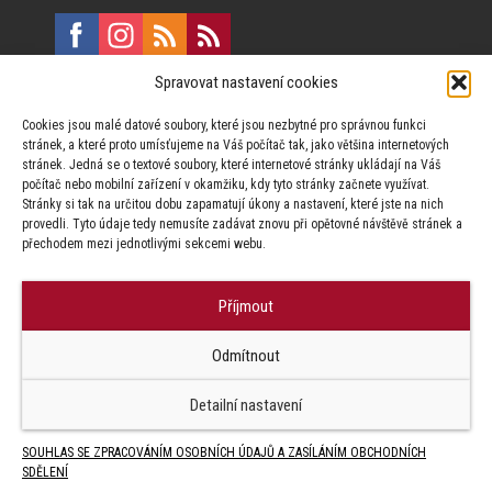
Spravovat nastavení cookies
E:
marketing@formfactory.cz
Cookies jsou malé datové soubory, které jsou nezbytné pro správnou funkci
Vinohradská 190, 130 00 Praha 3
stránek, a které proto umísťujeme na Váš počítač tak, jako většina internetových
stránek. Jedná se o textové soubory, které internetové stránky ukládají na Váš
počítač nebo mobilní zařízení v okamžiku, kdy tyto stránky začnete využívat.
Za publikovaný obsah odpovídají jednotliví autoři.
Stránky si tak na určitou dobu zapamatují úkony a nastavení, které jste na nich
provedli. Tyto údaje tedy nemusíte zadávat znovu při opětovné návštěvě stránek a
přechodem mezi jednotlivými sekcemi webu.
Příjmout
© Form Factory s.r.o.,
Odmítnout
Jakékoliv užití obsahu, včetně převzetí článků je bez souhlasu Form
Factory s.r.o. zapovězeno.
Detailní nastavení
SOUHLAS SE ZPRACOVÁNÍM OSOBNÍCH ÚDAJŮ A ZASÍLÁNÍM OBCHODNÍCH
SDĚLENÍ