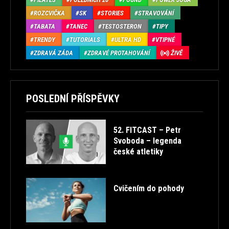
ROZCVIČKA
SK
STORIES
STRAVOVÁNÍ
TABATA
TANEC
TESTOSTERON
TIPY
TRENDY
TUTORIALS
ULTRA HD
VTIPNÉ
ZDRAVÁ ZÁDA
ZDRAVÉ PROTAHOVÁNÍ
ŽIVĚ
POSLEDNÍ PŘÍSPĚVKY
52. FITCAST – Petr
Svoboda – legenda
české atletiky
Cvičením do pohody