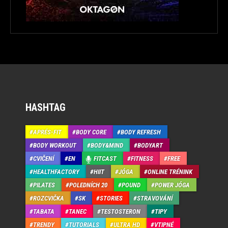
HASHTAG
APRÉS-FIT
BODY CORE
BODY REFRESH
BODY WORKOUT
BODY&MIND
BODYART
CVIČENÍ
EN
FITCAST
FITNESS
FREE
HEALTHFACTORY
HIIT
JÓGA
ONLINE TRÉNINK
PILATES
POLEDNÍCH 20
POUND
POWER JÓGA
ROZCVIČKA
SK
STORIES
STRAVOVÁNÍ
TABATA
TANEC
TESTOSTERON
TIPY
TRENDY
TUTORIALS
ULTRA HD
VTIPNÉ