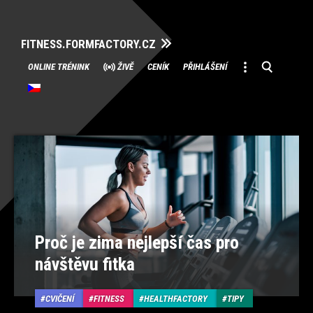
FITNESS.FORMFACTORY.CZ
Přeskočit
ONLINE TRÉNINK
ŽIVĚ
CENÍK
PŘIHLÁŠENÍ
na
obsah
Proč je zima nejlepší čas pro
návštěvu fitka
CVIČENÍ
FITNESS
HEALTHFACTORY
TIPY