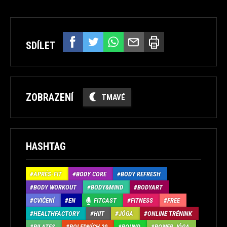
SDÍLET
ZOBRAZENÍ
TMAVÉ
HASHTAG
APRÉS-FIT
BODY CORE
BODY REFRESH
BODY WORKOUT
BODY&MIND
BODYART
CVIČENÍ
EN
FITCAST
FITNESS
FREE
HEALTHFACTORY
HIIT
JÓGA
ONLINE TRÉNINK
PILATES
POLEDNÍCH 20
POUND
POWER JÓGA