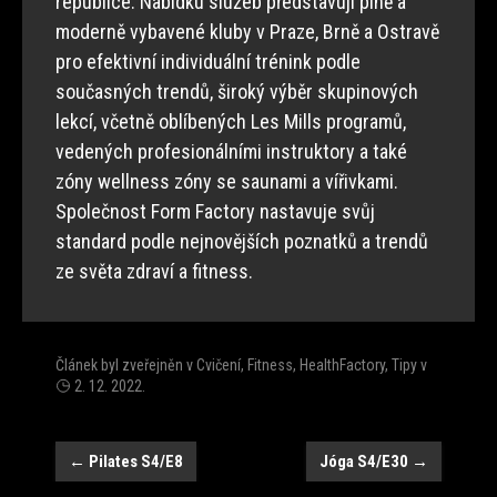
republice. Nabídku služeb představují plně a
moderně vybavené kluby v Praze, Brně a Ostravě
pro efektivní individuální trénink podle
současných trendů, široký výběr skupinových
lekcí, včetně oblíbených Les Mills programů,
vedených profesionálními instruktory a také
zóny wellness zóny se saunami a vířivkami.
Společnost Form Factory nastavuje svůj
standard podle nejnovějších poznatků a trendů
ze světa zdraví a fitness.
Článek byl zveřejněn v
Cvičení
,
Fitness
,
HealthFactory
,
Tipy
v
2. 12. 2022
.
Navigace
←
Pilates S4/E8
Jóga S4/E30
→