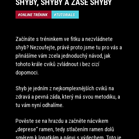
SHYBY, SHYBY A ZASE SHYBY
ONLINE TRÉNINK
TUTORIALS
Začínáte s tréninkem ve fitku a nezvládnete
shyb? Nezoufejte, právě proto jsme tu pro vás a
přinášíme vám zcela jednoduchý návod, jak
tohoto krále cviků zvládnout i bez cizí
dopomoci.
Shyb je jedním z nejkomplexnějších cviků na
zdravá a pevná záda, který má svou metodiku, a
tu vám nyní odhalíme.
Pověste se na hrazdu a začněte nácvikem
„deprese“ ramen, tedy stlačením ramen dolů
směrem k lopatkám a pánvi s výdechem. Toto je