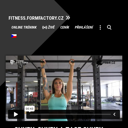
FITNESS.FORMFACTORY.CZ
Přeskočit
ONLINE TRÉNINK
ŽIVĚ
CENÍK
PŘIHLÁŠENÍ
na
obsah