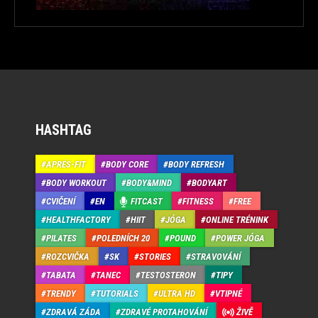
HASHTAG
APRÉS-FIT
BODY CORE
BODY REFRESH
BODY WORKOUT
BODY&MIND
BODYART
CVIČENÍ
EN
FITCAST
FITNESS
FREE
HEALTHFACTORY
HIIT
JÓGA
ONLINE TRÉNINK
PILATES
POLEDNÍCH 20
POUND
POWER JÓGA
ROZCVIČKA
SK
STORIES
STRAVOVÁNÍ
TABATA
TANEC
TESTOSTERON
TIPY
TRENDY
TUTORIALS
ULTRA HD
VTIPNÉ
ZDRAVÁ ZÁDA
ZDRAVÉ PROTAHOVÁNÍ
ŽIVĚ