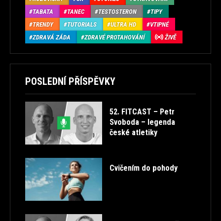
TABATA
TANEC
TESTOSTERON
TIPY
TRENDY
TUTORIALS
ULTRA HD
VTIPNÉ
ZDRAVÁ ZÁDA
ZDRAVÉ PROTAHOVÁNÍ
ŽIVĚ
POSLEDNÍ PŘÍSPĚVKY
52. FITCAST – Petr
Svoboda – legenda
české atletiky
Cvičením do pohody