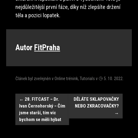
nejdůležitější první fáze, díky níž zlepšíte držení
těla a pozici lopatek.
Autor
FitPraha
Článek byl zveřejněn v
Online trénink
,
Tutorials
v
5. 10. 2022
.
Navigace
←
28. FITCAST – Dr.
DĚLÁTE SKLAPOVAČKY
Ivan Černohorský – Čím
NEBO ZKRACOVAČKY?
jsme starší, tím víc
→
bychom se měli hýbat