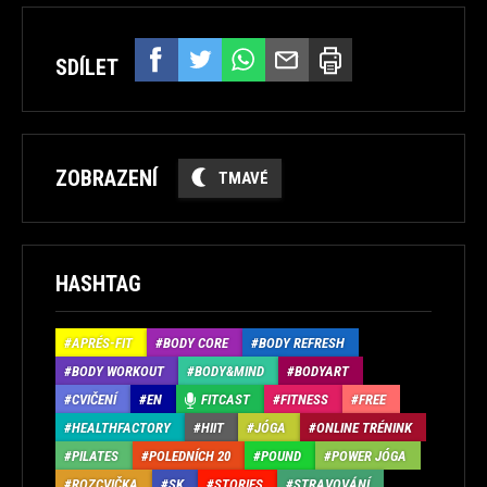
SDÍLET
ZOBRAZENÍ
TMAVÉ
HASHTAG
APRÉS-FIT
BODY CORE
BODY REFRESH
BODY WORKOUT
BODY&MIND
BODYART
CVIČENÍ
EN
FITCAST
FITNESS
FREE
HEALTHFACTORY
HIIT
JÓGA
ONLINE TRÉNINK
PILATES
POLEDNÍCH 20
POUND
POWER JÓGA
ROZCVIČKA
SK
STORIES
STRAVOVÁNÍ