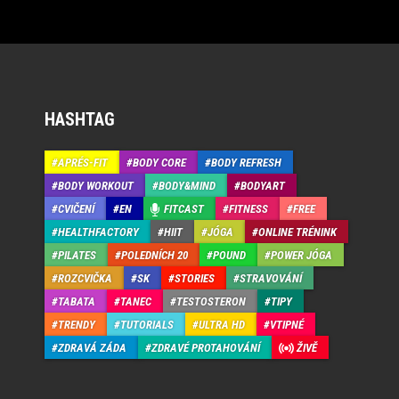
HASHTAG
APRÉS-FIT
BODY CORE
BODY REFRESH
BODY WORKOUT
BODY&MIND
BODYART
CVIČENÍ
EN
FITCAST
FITNESS
FREE
HEALTHFACTORY
HIIT
JÓGA
ONLINE TRÉNINK
PILATES
POLEDNÍCH 20
POUND
POWER JÓGA
ROZCVIČKA
SK
STORIES
STRAVOVÁNÍ
TABATA
TANEC
TESTOSTERON
TIPY
TRENDY
TUTORIALS
ULTRA HD
VTIPNÉ
ZDRAVÁ ZÁDA
ZDRAVÉ PROTAHOVÁNÍ
ŽIVĚ