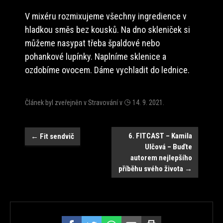
V mixéru rozmixujeme všechny ingredience v
hladkou směs bez kousků. Na dno skleniček si
můžeme nasypat třeba špaldové nebo
pohankové lupínky. Naplníme sklenice a
ozdobíme ovocem. Dáme vychladit do lednice.
Článek byl zveřejněn v
Stravování
v
14. 9. 2021
.
Navigace
6. FITCAST – Kamila
←
Fit sendvič
Ulčová – Buďte
autorem nejlepšího
příběhu svého života
→