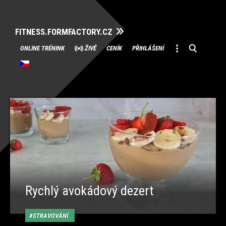
FITNESS.FORMFACTORY.CZ
Přeskočit
ONLINE TRÉNINK
ŽIVĚ
CENÍK
PŘIHLÁŠENÍ
na
obsah
Rychlý avokádový dezert
STRAVOVÁNÍ