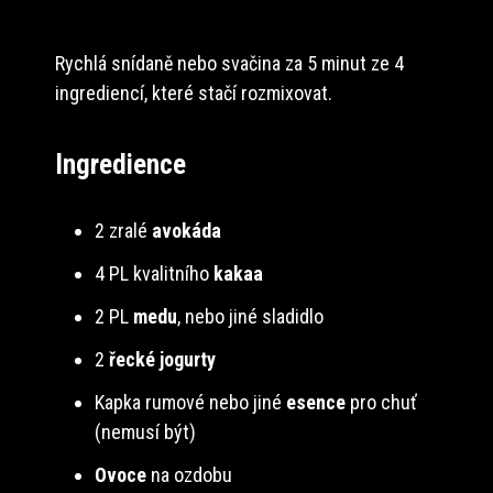
Rychlá snídaně nebo svačina za 5 minut ze 4
ingrediencí, které stačí rozmixovat.
Ingredience
2 zralé
avokáda
4 PL kvalitního
kakaa
2 PL
medu
, nebo jiné sladidlo
2
řecké jogurty
Kapka rumové nebo jiné
esence
pro chuť
(nemusí být)
Ovoce
na ozdobu