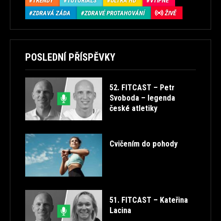
TRENDY
TUTORIALS
ULTRA HD
VTIPNÉ
ZDRAVÁ ZÁDA
ZDRAVÉ PROTAHOVÁNÍ
ŽIVĚ
POSLEDNÍ PŘÍSPĚVKY
52. FITCAST – Petr
Svoboda – legenda
české atletiky
Cvičením do pohody
51. FITCAST – Kateřina
Lacina