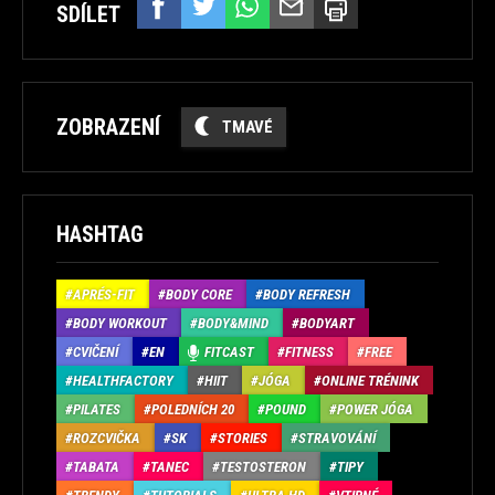
SDÍLET
ZOBRAZENÍ
TMAVÉ
HASHTAG
APRÉS-FIT
BODY CORE
BODY REFRESH
BODY WORKOUT
BODY&MIND
BODYART
CVIČENÍ
EN
FITCAST
FITNESS
FREE
HEALTHFACTORY
HIIT
JÓGA
ONLINE TRÉNINK
PILATES
POLEDNÍCH 20
POUND
POWER JÓGA
ROZCVIČKA
SK
STORIES
STRAVOVÁNÍ
TABATA
TANEC
TESTOSTERON
TIPY