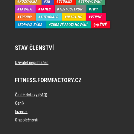
ROZCVIČKA
SK
STORIES
STRAVOVÁNÍ
TABATA
TANEC
TESTOSTERON
TIPY
TRENDY
TUTORIALS
ULTRA HD
VTIPNÉ
ZDRAVÁ ZÁDA
ZDRAVÉ PROTAHOVÁNÍ
ŽIVĚ
STAV ČLENSTVÍ
Uživatel nepřihlášen
FITNESS.FORMFACTORY.CZ
Časté dotazy (FAQ)
Ceník
Inzerce
O společnosti