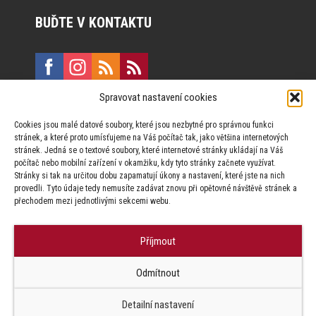
BUĎTE V KONTAKTU
Spravovat nastavení cookies
E:
marketing@formfactory.cz
Cookies jsou malé datové soubory, které jsou nezbytné pro správnou funkci
Vinohradská 190, 130 00 Praha 3
stránek, a které proto umísťujeme na Váš počítač tak, jako většina internetových
stránek. Jedná se o textové soubory, které internetové stránky ukládají na Váš
počítač nebo mobilní zařízení v okamžiku, kdy tyto stránky začnete využívat.
Za publikovaný obsah odpovídají jednotliví autoři.
Stránky si tak na určitou dobu zapamatují úkony a nastavení, které jste na nich
provedli. Tyto údaje tedy nemusíte zadávat znovu při opětovné návštěvě stránek a
přechodem mezi jednotlivými sekcemi webu.
Příjmout
© Form Factory s.r.o.,
Odmítnout
Jakékoliv užití obsahu, včetně převzetí článků je bez souhlasu Form
Factory s.r.o. zapovězeno.
Detailní nastavení