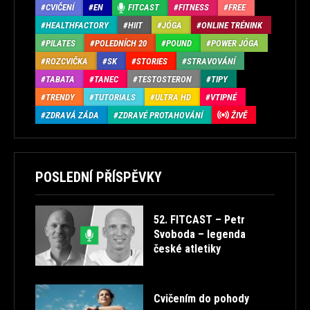
CVIČENÍ
EN
FITCAST
FITNESS
FREE
HEALTHFACTORY
HIIT
JÓGA
ONLINE TRÉNINK
PILATES
POLEDNÍCH 20
POUND
POWER JÓGA
ROZCVIČKA
SK
STORIES
STRAVOVÁNÍ
TABATA
TANEC
TESTOSTERON
TIPY
TRENDY
TUTORIALS
ULTRA HD
VTIPNÉ
ZDRAVÁ ZÁDA
ZDRAVÉ PROTAHOVÁNÍ
ŽIVĚ
POSLEDNÍ PŘÍSPĚVKY
52. FITCAST – Petr
Svoboda – legenda
české atletiky
Cvičením do pohody