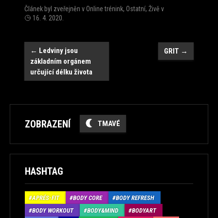
Článek byl zveřejněn v
Online trénink
,
Ostatní
,
Živě
v
16. 4. 2020
.
Navigace
←
Ledviny jsou
GRIT
→
základním orgánem
určující délku života
ZOBRAZENÍ
TMAVÉ
HASHTAG
APRÉS-FIT
BODY CORE
BODY REFRESH
BODY WORKOUT
BODY&MIND
BODYART