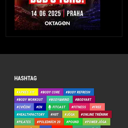
HASHTAG
APRÉS-FIT
BODY CORE
BODY REFRESH
BODY WORKOUT
BODY&MIND
BODYART
CVIČENÍ
EN
FITCAST
FITNESS
FREE
HEALTHFACTORY
HIIT
JÓGA
ONLINE TRÉNINK
PILATES
POLEDNÍCH 20
POUND
POWER JÓGA