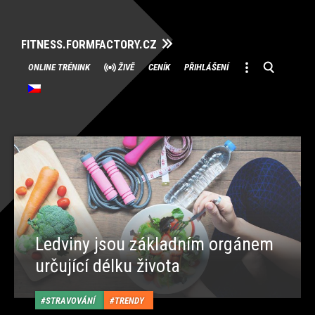
FITNESS.FORMFACTORY.CZ
Přeskočit
ONLINE TRÉNINK
ŽIVĚ
CENÍK
PŘIHLÁŠENÍ
na
obsah
Ledviny jsou základním orgánem
určující délku života
STRAVOVÁNÍ
TRENDY