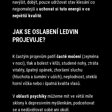
navýšit, dobýt, pouze udržovat stav klesání co
nejpomalejší a
uchovat si tuto energii v co
největší kvalitě
.
JAK SE OSLABENÍ LEDVIN
PROJEVUJE?
K častým projevům patří
časté močení
(zejména
v noci), tlak a bolest v kříži, studené nohy, ztráta
vitality, špatný spánek, zhoršení sluchu
(hluchota a šumění v uších), neplodnost, oteklá
horní víčka nebo i špatná kvalita vlasů.
V
oblasti psychiky
můžeme mít ve větší míře
sklony k depresivním myšlenkám, podceňovat
se a nedůvěřovat sobě ani okolí.