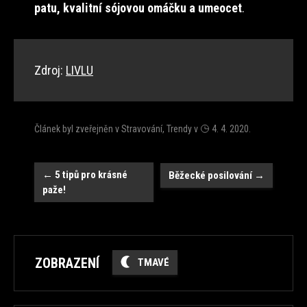
patu, kvalitní sójovou omáčku a umeocet
.
Zdroj:
LIVLU
Článek byl zveřejněn v
Stravování
,
Trendy
v
4. 4. 2020
.
Navigace
←
5 tipů pro krásné
Běžecké posilování
→
paže!
ZOBRAZENÍ
TMAVÉ