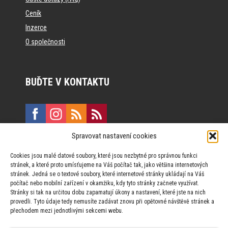
Ceník
Inzerce
O společnosti
BUĎTE V KONTAKTU
Spravovat nastavení cookies
E:
marketing@formfactory.cz
Cookies jsou malé datové soubory, které jsou nezbytné pro správnou funkci
Vinohradská 190, 130 00 Praha 3
stránek, a které proto umísťujeme na Váš počítač tak, jako většina internetových
stránek. Jedná se o textové soubory, které internetové stránky ukládají na Váš
počítač nebo mobilní zařízení v okamžiku, kdy tyto stránky začnete využívat.
Za publikovaný obsah odpovídají jednotliví autoři.
Stránky si tak na určitou dobu zapamatují úkony a nastavení, které jste na nich
provedli. Tyto údaje tedy nemusíte zadávat znovu při opětovné návštěvě stránek a
přechodem mezi jednotlivými sekcemi webu.