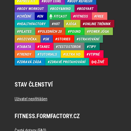
APRÉS-FIT
BODY CORE
BODY REFRESH
BODY WORKOUT
BODY&MIND
BODYART
CVIČENÍ
EN
FITCAST
FITNESS
FREE
HEALTHFACTORY
HIIT
JÓGA
ONLINE TRÉNINK
PILATES
POLEDNÍCH 20
POUND
POWER JÓGA
ROZCVIČKA
SK
STORIES
STRAVOVÁNÍ
TABATA
TANEC
TESTOSTERON
TIPY
TRENDY
TUTORIALS
ULTRA HD
VTIPNÉ
ZDRAVÁ ZÁDA
ZDRAVÉ PROTAHOVÁNÍ
ŽIVĚ
STAV ČLENSTVÍ
Uživatel nepřihlášen
FITNESS.FORMFACTORY.CZ
Časté dotazy (FAQ)