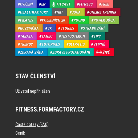
CVIČENÍ
EN
FITCAST
FITNESS
FREE
HEALTHFACTORY
HIIT
JÓGA
ONLINE TRÉNINK
PILATES
POLEDNÍCH 20
POUND
POWER JÓGA
ROZCVIČKA
SK
STORIES
STRAVOVÁNÍ
TABATA
TANEC
TESTOSTERON
TIPY
TRENDY
TUTORIALS
ULTRA HD
VTIPNÉ
ZDRAVÁ ZÁDA
ZDRAVÉ PROTAHOVÁNÍ
ŽIVĚ
STAV ČLENSTVÍ
Uživatel nepřihlášen
FITNESS.FORMFACTORY.CZ
Časté dotazy (FAQ)
Ceník