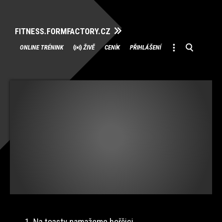
FITNESS.FORMFACTORY.CZ
Přeskočit
ONLINE TRÉNINK
ŽIVĚ
CENÍK
PŘIHLÁŠENÍ
na
obsah
1. Na toasty namažeme hořčici