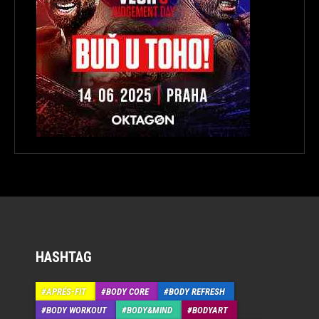
HASHTAG
APRÉS-FIT
BODY CORE
BODY REFRESH
BODY WORKOUT
BODY&MIND
BODYART