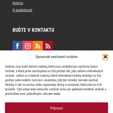
Inzerce
O společnosti
BUĎTE V KONTAKTU
Spravovat nastavení cookies
E:
marketing@formfactory.cz
Cookies jsou malé datové soubory, které jsou nezbytné pro správnou funkci
Vinohradská 190, 130 00 Praha 3
stránek, a které proto umísťujeme na Váš počítač tak, jako většina internetových
stránek. Jedná se o textové soubory, které internetové stránky ukládají na Váš
počítač nebo mobilní zařízení v okamžiku, kdy tyto stránky začnete využívat.
Za publikovaný obsah odpovídají jednotliví autoři.
Stránky si tak na určitou dobu zapamatují úkony a nastavení, které jste na nich
provedli. Tyto údaje tedy nemusíte zadávat znovu při opětovné návštěvě stránek a
přechodem mezi jednotlivými sekcemi webu.
Příjmout