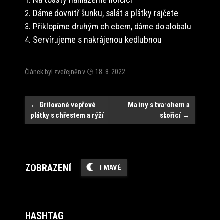
2. Dáme dovnitř šunku, salát a plátky rajčete
3. Přiklopíme druhým chlebem, dáme do alobalu
4. Servírujeme s nakrájenou kedlubnou
Článek byl zveřejněn v
18. 8. 2022
.
Navigace
←
Grilované vepřové
Maliny s tvarohem a
plátky s chřestem a rýží
skořicí
→
ZOBRAZENÍ
TMAVÉ
HASHTAG