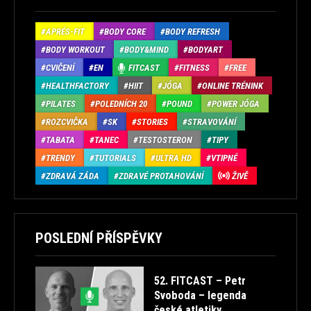
APRÉS-FIT
BODY CORE
BODY REFRESH
BODY WORKOUT
BODY&MIND
BODYART
CVIČENÍ
EN
FITCAST
FITNESS
FREE
HEALTHFACTORY
HIIT
JÓGA
ONLINE TRÉNINK
PILATES
POLEDNÍCH 20
POUND
POWER JÓGA
ROZCVIČKA
SK
STORIES
STRAVOVÁNÍ
TABATA
TANEC
TESTOSTERON
TIPY
TRENDY
TUTORIALS
ULTRA HD
VTIPNÉ
ZDRAVÁ ZÁDA
ZDRAVÉ PROTAHOVÁNÍ
ŽIVĚ
POSLEDNÍ PŘÍSPĚVKY
52. FITCAST – Petr
Svoboda – legenda
české atletiky