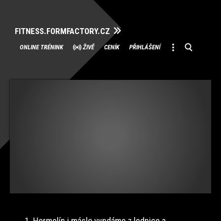
FITNESS.FORMFACTORY.CZ
Přeskočit
ONLINE TRÉNINK
ŽIVĚ
CENÍK
PŘIHLÁŠENÍ
na
obsah
1. Hermelín i máslo vyndáme z lednice a