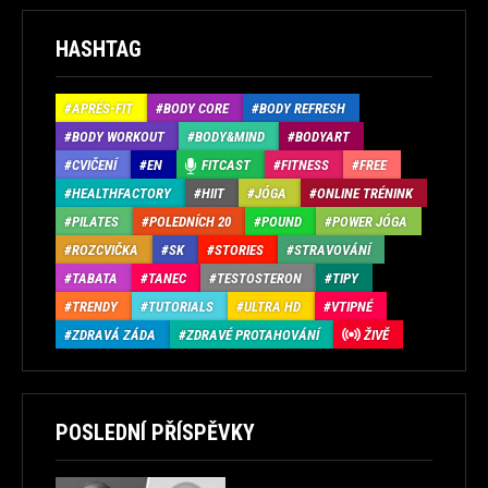
HASHTAG
APRÉS-FIT
BODY CORE
BODY REFRESH
BODY WORKOUT
BODY&MIND
BODYART
CVIČENÍ
EN
FITCAST
FITNESS
FREE
HEALTHFACTORY
HIIT
JÓGA
ONLINE TRÉNINK
PILATES
POLEDNÍCH 20
POUND
POWER JÓGA
ROZCVIČKA
SK
STORIES
STRAVOVÁNÍ
TABATA
TANEC
TESTOSTERON
TIPY
TRENDY
TUTORIALS
ULTRA HD
VTIPNÉ
ZDRAVÁ ZÁDA
ZDRAVÉ PROTAHOVÁNÍ
ŽIVĚ
POSLEDNÍ PŘÍSPĚVKY