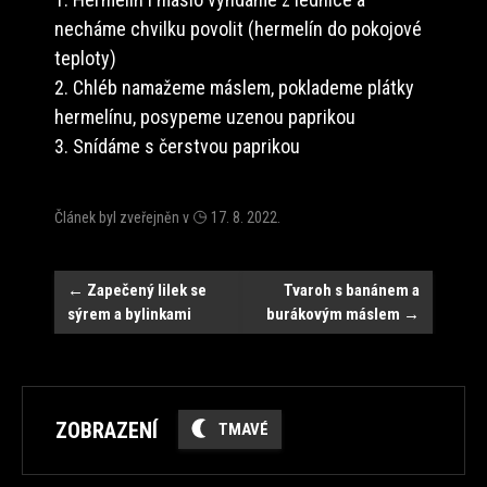
necháme chvilku povolit (hermelín do pokojové
teploty)
2. Chléb namažeme máslem, poklademe plátky
hermelínu, posypeme uzenou paprikou
3. Snídáme s čerstvou paprikou
Článek byl zveřejněn v
17. 8. 2022
.
Navigace
←
Zapečený lilek se
Tvaroh s banánem a
sýrem a bylinkami
burákovým máslem
→
ZOBRAZENÍ
TMAVÉ