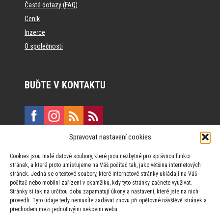
Časté dotazy (FAQ)
Ceník
Inzerce
O společnosti
BUĎTE V KONTAKTU
Spravovat nastavení cookies
E:
marketing@formfactory.cz
Cookies jsou malé datové soubory, které jsou nezbytné pro správnou funkci
Vinohradská 190, 130 00 Praha 3
stránek, a které proto umísťujeme na Váš počítač tak, jako většina internetových
stránek. Jedná se o textové soubory, které internetové stránky ukládají na Váš
počítač nebo mobilní zařízení v okamžiku, kdy tyto stránky začnete využívat.
Za publikovaný obsah odpovídají jednotliví autoři.
Stránky si tak na určitou dobu zapamatují úkony a nastavení, které jste na nich
provedli. Tyto údaje tedy nemusíte zadávat znovu při opětovné návštěvě stránek a
přechodem mezi jednotlivými sekcemi webu.