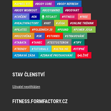
APRÉS-FIT
BODY CORE
BODY REFRESH
BODY WORKOUT
BODY&MIND
BODYART
CVIČENÍ
EN
FITCAST
FITNESS
FREE
HEALTHFACTORY
HIIT
JÓGA
ONLINE TRÉNINK
PILATES
POLEDNÍCH 20
POUND
POWER JÓGA
ROZCVIČKA
SK
STORIES
STRAVOVÁNÍ
TABATA
TANEC
TESTOSTERON
TIPY
TRENDY
TUTORIALS
ULTRA HD
VTIPNÉ
ZDRAVÁ ZÁDA
ZDRAVÉ PROTAHOVÁNÍ
ŽIVĚ
STAV ČLENSTVÍ
Uživatel nepřihlášen
FITNESS.FORMFACTORY.CZ