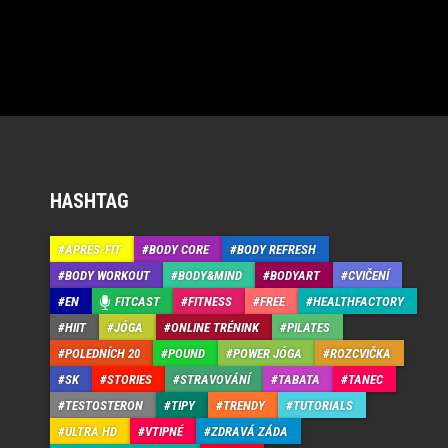
HASHTAG
APRÉS-FIT
BODY CORE
BODY REFRESH
BODY WORKOUT
BODY&MIND
BODYART
CVIČENÍ
EN
FITCAST
FITNESS
FREE
HEALTHFACTORY
HIIT
JÓGA
ONLINE TRÉNINK
PILATES
POLEDNÍCH 20
POUND
POWER JÓGA
ROZCVIČKA
SK
STORIES
STRAVOVÁNÍ
TABATA
TANEC
TESTOSTERON
TIPY
TRENDY
TUTORIALS
ULTRA HD
VTIPNÉ
ZDRAVÁ ZÁDA