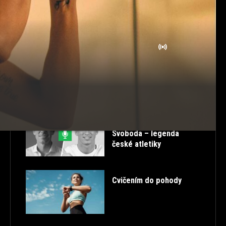
ROZCVIČKA
SK
STORIES
STRAVOVÁNÍ
TABATA
TANEC
TESTOSTERON
TIPY
TRENDY
TUTORIALS
ULTRA HD
VTIPNÉ
ZDRAVÁ ZÁDA
ZDRAVÉ PROTAHOVÁNÍ
ŽIVĚ
POSLEDNÍ PŘÍSPĚVKY
52. FITCAST – Petr
Svoboda – legenda
české atletiky
Cvičením do pohody