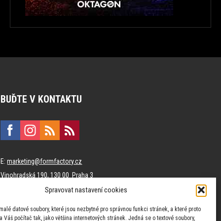
BUĎTE V KONTAKTU
E:
marketing@formfactory.cz
Vinohradská 190, 130 00 Praha 3
Spravovat nastavení cookies
Za publikovaný obsah odpovídají jednotliví autoři.
malé datové soubory, které jsou nezbytné pro správnou funkci stránek, a které proto
 Váš počítač tak, jako většina internetových stránek. Jedná se o textové soubory,