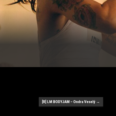
a
[R] LM BODYJAM – Ondra Veselý
→