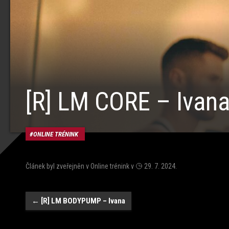
[R] LM CORE – Ivan
ONLINE TRÉNINK
Článek byl zveřejněn v
Online trénink
v
29. 7. 2024
.
Navigace
←
[R] LM BODYPUMP – Ivana