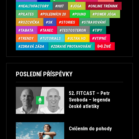
HEALTHFACTORY
HIIT
JÓGA
ONLINE TRÉNINK
PILATES
POLEDNÍCH 20
POUND
POWER JÓGA
ROZCVIČKA
SK
STORIES
STRAVOVÁNÍ
TABATA
TANEC
TESTOSTERON
TIPY
TRENDY
TUTORIALS
ULTRA HD
VTIPNÉ
ZDRAVÁ ZÁDA
ZDRAVÉ PROTAHOVÁNÍ
ŽIVĚ
POSLEDNÍ PŘÍSPĚVKY
52. FITCAST – Petr
Svoboda – legenda
české atletiky
Cvičením do pohody