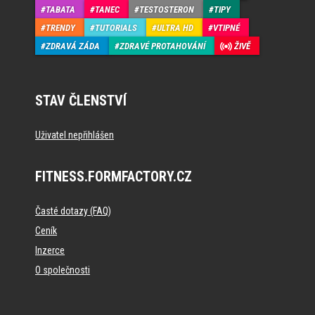
TABATA
TANEC
TESTOSTERON
TIPY
TRENDY
TUTORIALS
ULTRA HD
VTIPNÉ
ZDRAVÁ ZÁDA
ZDRAVÉ PROTAHOVÁNÍ
ŽIVĚ
STAV ČLENSTVÍ
Uživatel nepřihlášen
FITNESS.FORMFACTORY.CZ
Časté dotazy (FAQ)
Ceník
Inzerce
O společnosti