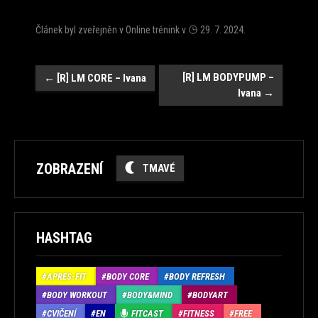
Článek byl zveřejněn v
Online trénink
v
29. 7. 2024
.
Navigace
[R] LM BODYPUMP –
←
[R] LM CORE – Ivana
Ivana
→
ZOBRAZENÍ
TMAVÉ
HASHTAG
APRÉS-FIT
BODY CORE
BODY REFRESH
BODY WORKOUT
BODY&MIND
BODYART
CVIČENÍ
EN
FITCAST
FITNESS
FREE