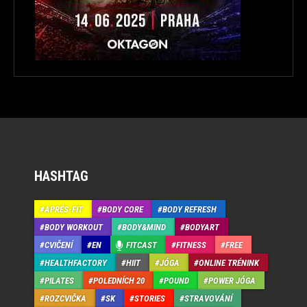
HASHTAG
APRÉS-FIT
BODY CORE
BODY REFRESH
BODY WORKOUT
BODY&MIND
BODYART
CVIČENÍ
EN
FITCAST
FITNESS
FREE
HEALTHFACTORY
HIIT
JÓGA
ONLINE TRÉNINK
PILATES
POLEDNÍCH 20
POUND
POWER JÓGA
ROZCVIČKA
SK
STORIES
STRAVOVÁNÍ