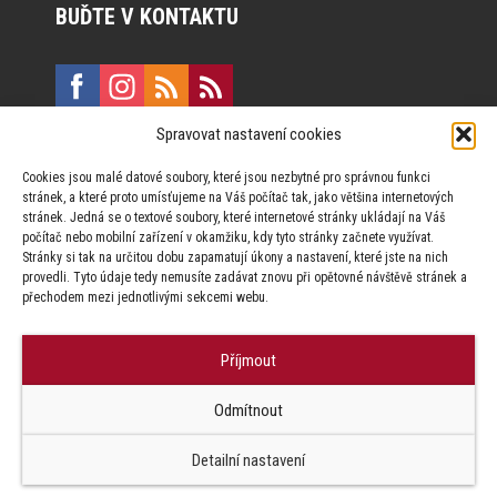
BUĎTE V KONTAKTU
Spravovat nastavení cookies
E:
marketing@formfactory.cz
Cookies jsou malé datové soubory, které jsou nezbytné pro správnou funkci
Vinohradská 190, 130 00 Praha 3
stránek, a které proto umísťujeme na Váš počítač tak, jako většina internetových
stránek. Jedná se o textové soubory, které internetové stránky ukládají na Váš
počítač nebo mobilní zařízení v okamžiku, kdy tyto stránky začnete využívat.
Za publikovaný obsah odpovídají jednotliví autoři.
Stránky si tak na určitou dobu zapamatují úkony a nastavení, které jste na nich
provedli. Tyto údaje tedy nemusíte zadávat znovu při opětovné návštěvě stránek a
přechodem mezi jednotlivými sekcemi webu.
Příjmout
© Form Factory s.r.o.,
Odmítnout
Jakékoliv užití obsahu, včetně převzetí článků je bez souhlasu Form
Factory s.r.o. zapovězeno.
Detailní nastavení