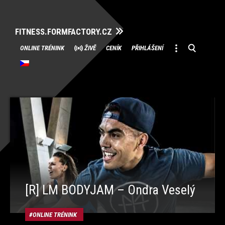
FITNESS.FORMFACTORY.CZ
Přeskočit
ONLINE TRÉNINK
ŽIVĚ
CENÍK
PŘIHLÁŠENÍ
na
obsah
[R] LM BODYJAM – Ondra Veselý
ONLINE TRÉNINK