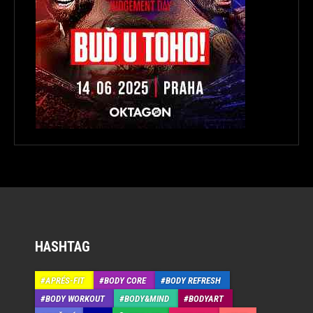
HASHTAG
APRÉS-FIT
BODY CORE
BODY REFRESH
BODY WORKOUT
BODY&MIND
BODYART