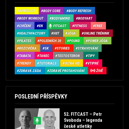
APRÉS-FIT
BODY CORE
BODY REFRESH
BODY WORKOUT
BODY&MIND
BODYART
CVIČENÍ
EN
FITCAST
FITNESS
FREE
HEALTHFACTORY
HIIT
JÓGA
ONLINE TRÉNINK
PILATES
POLEDNÍCH 20
POUND
POWER JÓGA
ROZCVIČKA
SK
STORIES
STRAVOVÁNÍ
TABATA
TANEC
TESTOSTERON
TIPY
TRENDY
TUTORIALS
ULTRA HD
VTIPNÉ
ZDRAVÁ ZÁDA
ZDRAVÉ PROTAHOVÁNÍ
ŽIVĚ
POSLEDNÍ PŘÍSPĚVKY
52. FITCAST – Petr
Svoboda – legenda
české atletiky