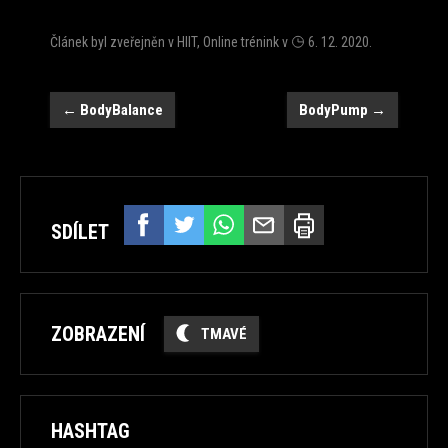
Článek byl zveřejněn v
HIIT
,
Online trénink
v
6. 12. 2020
.
Navigace
←
BodyBalance
BodyPump
→
SDÍLET
ZOBRAZENÍ
TMAVÉ
HASHTAG