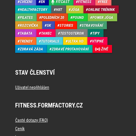
CVIČENÍ
EN
FITCAST
FITNESS
FREE
HEALTHFACTORY
HIIT
JÓGA
ONLINE TRÉNINK
PILATES
POLEDNÍCH 20
POUND
POWER JÓGA
ROZCVIČKA
SK
STORIES
STRAVOVÁNÍ
TABATA
TANEC
TESTOSTERON
TIPY
TRENDY
TUTORIALS
ULTRA HD
VTIPNÉ
ZDRAVÁ ZÁDA
ZDRAVÉ PROTAHOVÁNÍ
ŽIVĚ
STAV ČLENSTVÍ
Uživatel nepřihlášen
FITNESS.FORMFACTORY.CZ
Časté dotazy (FAQ)
Ceník