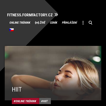
FITNESS.FORMFACTORY.CZ
Přeskočit
ONLINE TRÉNINK
ŽIVĚ
CENÍK
PŘIHLÁŠENÍ
na
obsah
HIIT
ONLINE TRÉNINK
HIIT