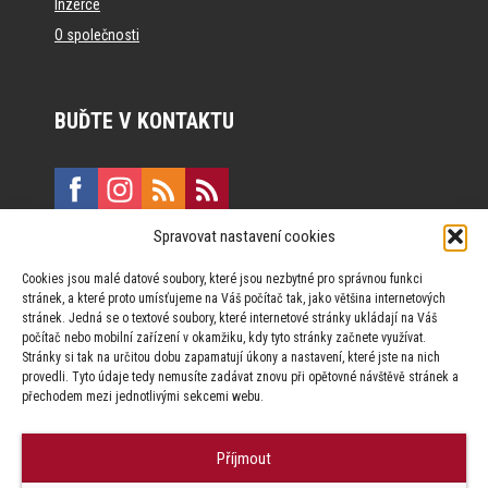
Inzerce
O společnosti
BUĎTE V KONTAKTU
Spravovat nastavení cookies
E:
marketing@formfactory.cz
Cookies jsou malé datové soubory, které jsou nezbytné pro správnou funkci
Vinohradská 190, 130 00 Praha 3
stránek, a které proto umísťujeme na Váš počítač tak, jako většina internetových
stránek. Jedná se o textové soubory, které internetové stránky ukládají na Váš
počítač nebo mobilní zařízení v okamžiku, kdy tyto stránky začnete využívat.
Za publikovaný obsah odpovídají jednotliví autoři.
Stránky si tak na určitou dobu zapamatují úkony a nastavení, které jste na nich
provedli. Tyto údaje tedy nemusíte zadávat znovu při opětovné návštěvě stránek a
přechodem mezi jednotlivými sekcemi webu.
Příjmout