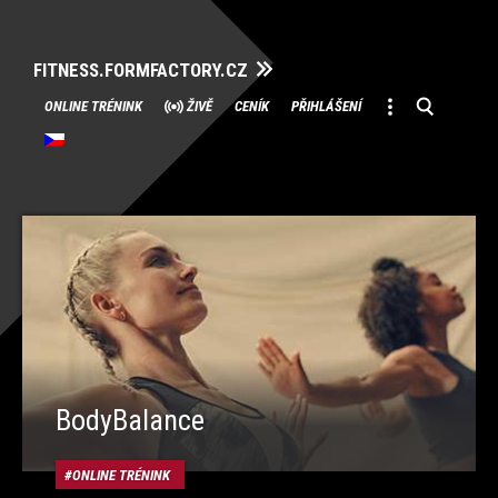
FITNESS.FORMFACTORY.CZ
Přeskočit
ONLINE TRÉNINK
ŽIVĚ
CENÍK
PŘIHLÁŠENÍ
na
obsah
BodyBalance
ONLINE TRÉNINK