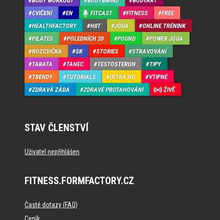
BODY WORKOUT
BODY&MIND
BODYART
CVIČENÍ
EN
FITCAST
FITNESS
FREE
HEALTHFACTORY
HIIT
JÓGA
ONLINE TRÉNINK
PILATES
POLEDNÍCH 20
POUND
POWER JÓGA
ROZCVIČKA
SK
STORIES
STRAVOVÁNÍ
TABATA
TANEC
TESTOSTERON
TIPY
TRENDY
TUTORIALS
ULTRA HD
VTIPNÉ
ZDRAVÁ ZÁDA
ZDRAVÉ PROTAHOVÁNÍ
ŽIVĚ
STAV ČLENSTVÍ
Uživatel nepřihlášen
FITNESS.FORMFACTORY.CZ
Časté dotazy (FAQ)
Ceník