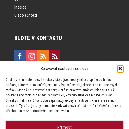
Inzerce
O společnosti
BUĎTE V KONTAKTU
Spravovat nastavení cookies
E:
marketing@formfactory.cz
Cookies jsou malé datové soubory, které jsou nezbytné pro správnou funkci
Vinohradská 190, 130 00 Praha 3
stránek, a které proto umísťujeme na Váš počítač tak, jako většina internetových
stránek. Jedná se o textové soubory, které internetové stránky ukládají na Váš
počítač nebo mobilní zařízení v okamžiku, kdy tyto stránky začnete využívat.
Za publikovaný obsah odpovídají jednotliví autoři.
Stránky si tak na určitou dobu zapamatují úkony a nastavení, které jste na nich
provedli. Tyto údaje tedy nemusíte zadávat znovu při opětovné návštěvě stránek a
přechodem mezi jednotlivými sekcemi webu.
Příjmout