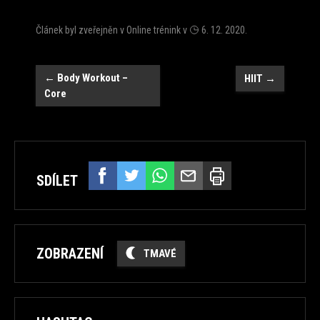
Článek byl zveřejněn v
Online trénink
v
6. 12. 2020
.
Navigace
←
Body Workout –
HIIT
→
Core
SDÍLET
ZOBRAZENÍ
TMAVÉ