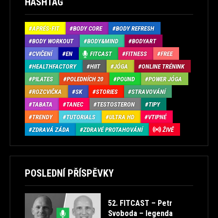
HASHTAG
APRÉS-FIT
BODY CORE
BODY REFRESH
BODY WORKOUT
BODY&MIND
BODYART
CVIČENÍ
EN
FITCAST
FITNESS
FREE
HEALTHFACTORY
HIIT
JÓGA
ONLINE TRÉNINK
PILATES
POLEDNÍCH 20
POUND
POWER JÓGA
ROZCVIČKA
SK
STORIES
STRAVOVÁNÍ
TABATA
TANEC
TESTOSTERON
TIPY
TRENDY
TUTORIALS
ULTRA HD
VTIPNÉ
ZDRAVÁ ZÁDA
ZDRAVÉ PROTAHOVÁNÍ
ŽIVĚ
POSLEDNÍ PŘÍSPĚVKY
52. FITCAST – Petr
Svoboda – legenda