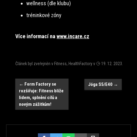
wellness (dle klubu)
tréninkové zóny
Více informací na
www.incare.cz
Článek byl zveřejněn v
Fitness
,
HealthFactory
v
19. 12. 2023
.
Navigace
←
Form Factory se
Jóga S5/E40
→
rozšiřuje: Fitness blíže
lidem, splnění cílů a
novým zážitkům!