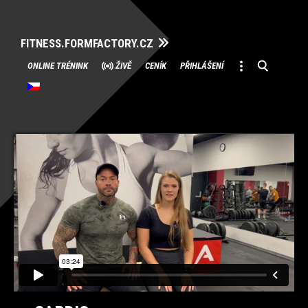
FITNESS.FORMFACTORY.CZ
Přeskočit
ONLINE TRÉNINK
ŽIVĚ
CENÍK
PŘIHLÁŠENÍ
na
obsah