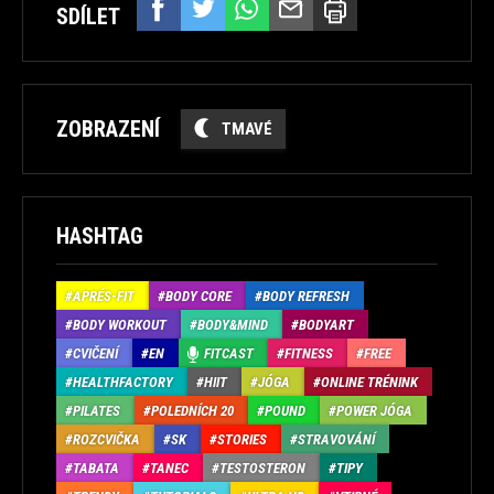
SDÍLET
ZOBRAZENÍ
TMAVÉ
HASHTAG
APRÉS-FIT
BODY CORE
BODY REFRESH
BODY WORKOUT
BODY&MIND
BODYART
CVIČENÍ
EN
FITCAST
FITNESS
FREE
HEALTHFACTORY
HIIT
JÓGA
ONLINE TRÉNINK
PILATES
POLEDNÍCH 20
POUND
POWER JÓGA
ROZCVIČKA
SK
STORIES
STRAVOVÁNÍ
TABATA
TANEC
TESTOSTERON
TIPY