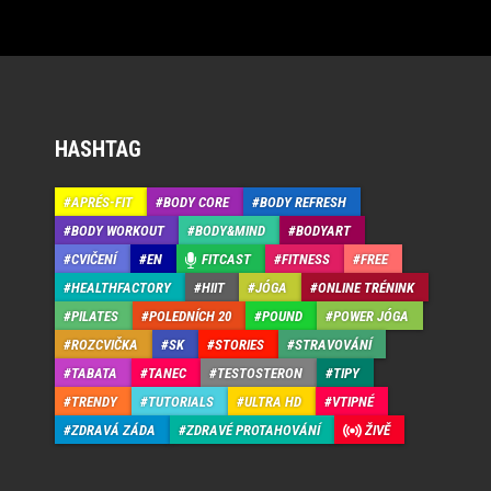
HASHTAG
APRÉS-FIT
BODY CORE
BODY REFRESH
BODY WORKOUT
BODY&MIND
BODYART
CVIČENÍ
EN
FITCAST
FITNESS
FREE
HEALTHFACTORY
HIIT
JÓGA
ONLINE TRÉNINK
PILATES
POLEDNÍCH 20
POUND
POWER JÓGA
ROZCVIČKA
SK
STORIES
STRAVOVÁNÍ
TABATA
TANEC
TESTOSTERON
TIPY
TRENDY
TUTORIALS
ULTRA HD
VTIPNÉ
ZDRAVÁ ZÁDA
ZDRAVÉ PROTAHOVÁNÍ
ŽIVĚ