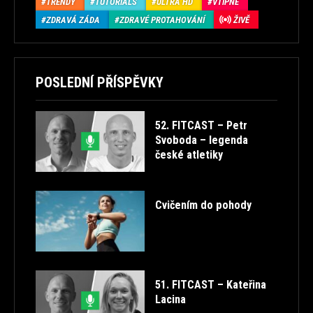
TRENDY
TUTORIALS
ULTRA HD
VTIPNÉ
ZDRAVÁ ZÁDA
ZDRAVÉ PROTAHOVÁNÍ
ŽIVĚ
POSLEDNÍ PŘÍSPĚVKY
52. FITCAST – Petr
Svoboda – legenda
české atletiky
Cvičením do pohody
51. FITCAST – Kateřina
Lacina