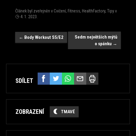
Článek byl zveřejněn v
Cvičení
,
Fitness
,
HealthFactory
,
Tipy
v
4. 1. 2023
.
Navigace
Sedm největších mýtů
←
Body Workout S5/E2
o spánku
→
SDÍLET
ZOBRAZENÍ
TMAVÉ