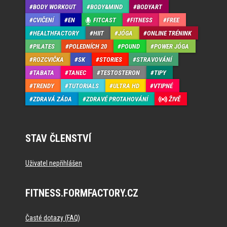
BODY WORKOUT
BODY&MIND
BODYART
CVIČENÍ
EN
FITCAST
FITNESS
FREE
HEALTHFACTORY
HIIT
JÓGA
ONLINE TRÉNINK
PILATES
POLEDNÍCH 20
POUND
POWER JÓGA
ROZCVIČKA
SK
STORIES
STRAVOVÁNÍ
TABATA
TANEC
TESTOSTERON
TIPY
TRENDY
TUTORIALS
ULTRA HD
VTIPNÉ
ZDRAVÁ ZÁDA
ZDRAVÉ PROTAHOVÁNÍ
ŽIVĚ
STAV ČLENSTVÍ
Uživatel nepřihlášen
FITNESS.FORMFACTORY.CZ
Časté dotazy (FAQ)