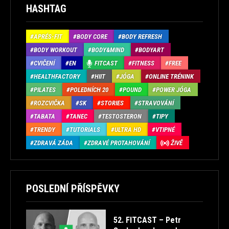
HASHTAG
APRÉS-FIT
BODY CORE
BODY REFRESH
BODY WORKOUT
BODY&MIND
BODYART
CVIČENÍ
EN
FITCAST
FITNESS
FREE
HEALTHFACTORY
HIIT
JÓGA
ONLINE TRÉNINK
PILATES
POLEDNÍCH 20
POUND
POWER JÓGA
ROZCVIČKA
SK
STORIES
STRAVOVÁNÍ
TABATA
TANEC
TESTOSTERON
TIPY
TRENDY
TUTORIALS
ULTRA HD
VTIPNÉ
ZDRAVÁ ZÁDA
ZDRAVÉ PROTAHOVÁNÍ
ŽIVĚ
POSLEDNÍ PŘÍSPĚVKY
52. FITCAST – Petr