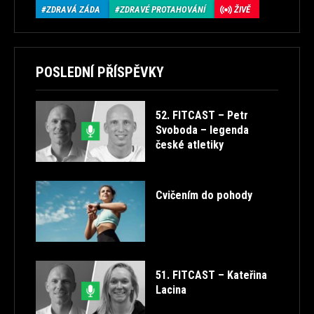
ZDRAVÁ ZÁDA
ZDRAVÉ PROTAHOVÁNÍ
ŽIVĚ
POSLEDNÍ PŘÍSPĚVKY
52. FITCAST – Petr
Svoboda – legenda
české atletiky
Cvičením do pohody
51. FITCAST – Kateřina
Lacina