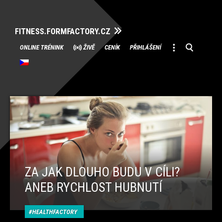
FITNESS.FORMFACTORY.CZ
Přeskočit
ONLINE TRÉNINK
ŽIVĚ
CENÍK
PŘIHLÁŠENÍ
na
obsah
ZA JAK DLOUHO BUDU V CÍLI?
ANEB RYCHLOST HUBNUTÍ
HEALTHFACTORY