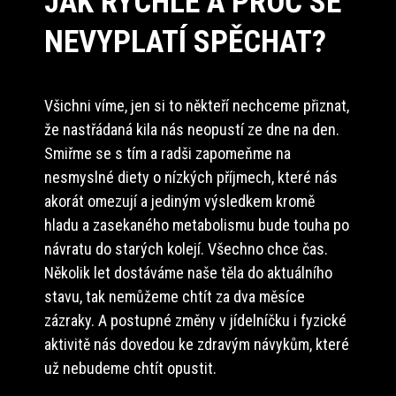
JAK RYCHLE A PROČ SE
NEVYPLATÍ SPĚCHAT?
Všichni víme, jen si to někteří nechceme přiznat,
že nastřádaná kila nás neopustí ze dne na den.
Smiřme se s tím a radši zapomeňme na
nesmyslné diety o nízkých příjmech, které nás
akorát omezují a jediným výsledkem kromě
hladu a zasekaného metabolismu bude touha po
návratu do starých kolejí. Všechno chce čas.
Několik let dostáváme naše těla do aktuálního
stavu, tak nemůžeme chtít za dva měsíce
zázraky. A postupné změny v jídelníčku i fyzické
aktivitě nás dovedou ke zdravým návykům, které
už nebudeme chtít opustit.