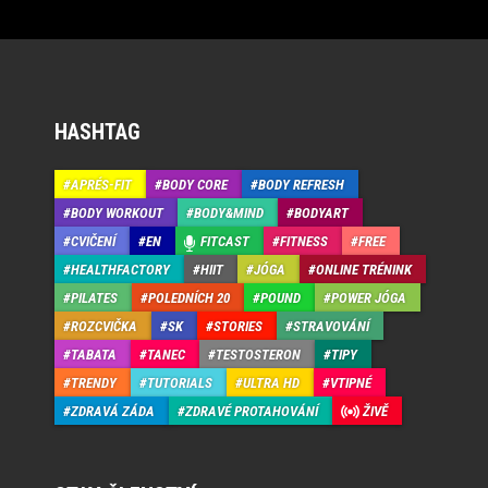
HASHTAG
APRÉS-FIT
BODY CORE
BODY REFRESH
BODY WORKOUT
BODY&MIND
BODYART
CVIČENÍ
EN
FITCAST
FITNESS
FREE
HEALTHFACTORY
HIIT
JÓGA
ONLINE TRÉNINK
PILATES
POLEDNÍCH 20
POUND
POWER JÓGA
ROZCVIČKA
SK
STORIES
STRAVOVÁNÍ
TABATA
TANEC
TESTOSTERON
TIPY
TRENDY
TUTORIALS
ULTRA HD
VTIPNÉ
ZDRAVÁ ZÁDA
ZDRAVÉ PROTAHOVÁNÍ
ŽIVĚ