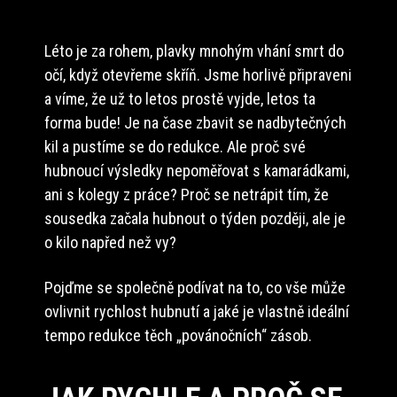
Léto je za rohem, plavky mnohým vhání smrt do
očí, když otevřeme skříň. Jsme horlivě připraveni
a víme, že už to letos prostě vyjde, letos ta
forma bude! Je na čase zbavit se nadbytečných
kil a pustíme se do redukce. Ale proč své
hubnoucí výsledky nepoměřovat s kamarádkami,
ani s kolegy z práce? Proč se netrápit tím, že
sousedka začala hubnout o týden později, ale je
o kilo napřed než vy?
Pojďme se společně podívat na to, co vše může
ovlivnit rychlost hubnutí a jaké je vlastně ideální
tempo redukce těch „povánočních“ zásob.