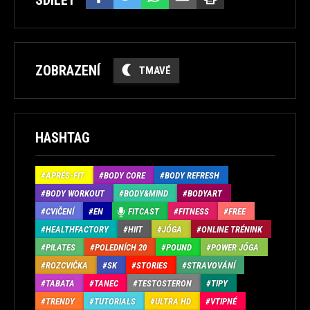
ZOBRAZENÍ
TMAVÉ
HASHTAG
APRÉS-FIT
BODY CORE
BODY REFRESH
BODY WORKOUT
BODY&MIND
BODYART
CVIČENÍ
EN
FITCAST
FITNESS
FREE
HEALTHFACTORY
HIIT
JÓGA
ONLINE TRÉNINK
PILATES
POLEDNÍCH 20
POUND
POWER JÓGA
ROZCVIČKA
SK
STORIES
STRAVOVÁNÍ
TABATA
TANEC
TESTOSTERON
TIPY
TRENDY
TUTORIALS
ULTRA HD
VTIPNÉ