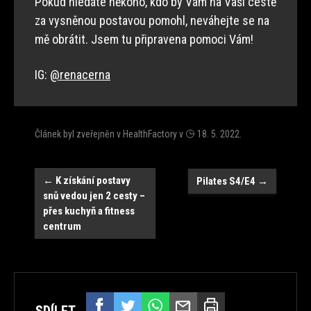
Pokud hledáte někoho, kdo by Vám na Vaší cestě
za vysněnou postavou pomohl, neváhejte se na
mě obrátit. Jsem tu připravena pomoci Vám!
IG:
@renacerna
Článek byl zveřejněn v
HealthFactory
v
18. 5. 2022
.
Navigace
←
K získání postavy
Pilates S4/E4
→
snů vedou jen 2 cesty –
přes kuchyň a fitness
centrum
SDÍLET