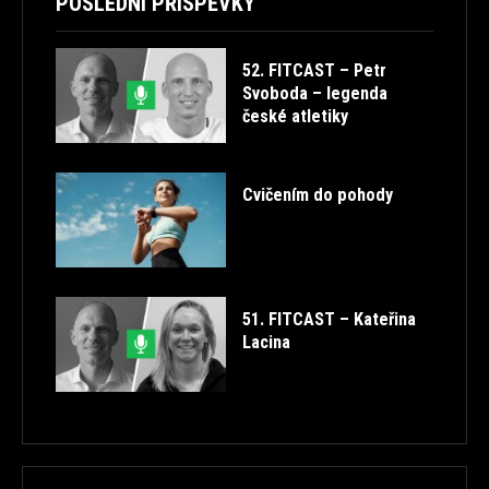
POSLEDNÍ PŘÍSPĚVKY
52. FITCAST – Petr
Svoboda – legenda
české atletiky
Cvičením do pohody
51. FITCAST – Kateřina
Lacina