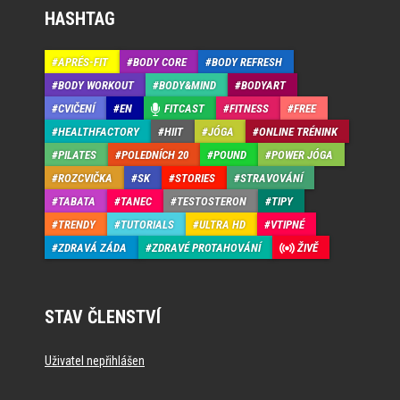
HASHTAG
APRÉS-FIT
BODY CORE
BODY REFRESH
BODY WORKOUT
BODY&MIND
BODYART
CVIČENÍ
EN
FITCAST
FITNESS
FREE
HEALTHFACTORY
HIIT
JÓGA
ONLINE TRÉNINK
PILATES
POLEDNÍCH 20
POUND
POWER JÓGA
ROZCVIČKA
SK
STORIES
STRAVOVÁNÍ
TABATA
TANEC
TESTOSTERON
TIPY
TRENDY
TUTORIALS
ULTRA HD
VTIPNÉ
ZDRAVÁ ZÁDA
ZDRAVÉ PROTAHOVÁNÍ
ŽIVĚ
STAV ČLENSTVÍ
Uživatel nepřihlášen