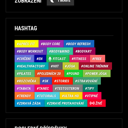
ZOBRAZENÍ
TMAVÉ
HASHTAG
APRÉS-FIT
BODY CORE
BODY REFRESH
BODY WORKOUT
BODY&MIND
BODYART
CVIČENÍ
EN
FITCAST
FITNESS
FREE
HEALTHFACTORY
HIIT
JÓGA
ONLINE TRÉNINK
PILATES
POLEDNÍCH 20
POUND
POWER JÓGA
ROZCVIČKA
SK
STORIES
STRAVOVÁNÍ
TABATA
TANEC
TESTOSTERON
TIPY
TRENDY
TUTORIALS
ULTRA HD
VTIPNÉ
ZDRAVÁ ZÁDA
ZDRAVÉ PROTAHOVÁNÍ
ŽIVĚ