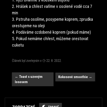
2. Hrášek a chřest vaříme v osolené vodě cca 7
min
3. Pstruha osolíme, posypeme koprem, zprudka
orestujeme na oleji
4. Podáváme ozdobené koprem (pokud máme)
5. Pokud nemáme chřest, můžeme orestovat
cuketu
Článek byl zveřejněn v
22. 8. 2022
.
Navigace
←
Toast s uzeným
Kokosové smoothie
→
lososem