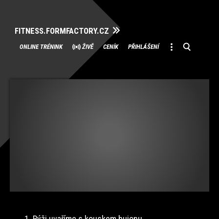
FITNESS.FORMFACTORY.CZ
Přeskočit
ONLINE TRÉNINK
ŽIVĚ
CENÍK
PŘIHLÁŠENÍ
na
obsah
1. Rýži uvaříme s kouskem bujonu