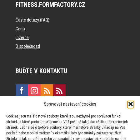
FITNESS.FORMFACTORY.CZ
Časté dotazy (FAQ)
Ceník
Inzerce
O společnosti
BUĎTE V KONTAKTU
Spravovat nastavení cookies
E:
marketing@formfactory.cz
Cookies jsou malé datové soubory, které jsou nezbytné pro správnou funkci
Vinohradská 190, 130 00 Praha 3
stránek, a které proto umísťujeme na Váš počítač tak, jako většina internetových
stránek. Jedná se o textové soubory, které internetové stránky ukládají na Váš
počítač nebo mobilní zařízení v okamžiku, kdy tyto stránky začnete využívat.
Za publikovaný obsah odpovídají jednotliví autoři.
Stránky si tak na určitou dobu zapamatují úkony a nastavení, které jste na nich