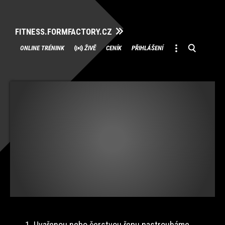
FITNESS.FORMFACTORY.CZ
Přeskočit
ONLINE TRÉNINK
ŽIVĚ
CENÍK
PŘIHLÁŠENÍ
na
obsah
1. Uvařenou nebo čerstvou řepu nastrouháme