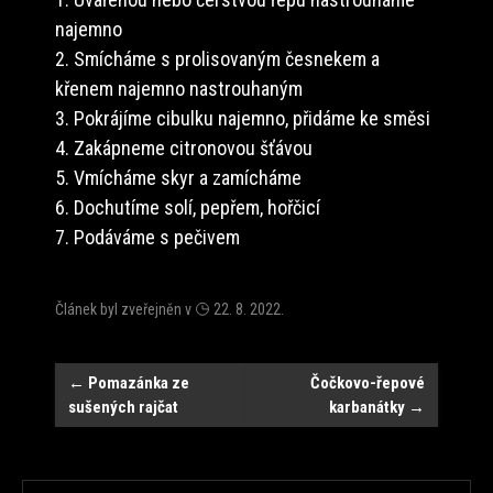
najemno
2. Smícháme s prolisovaným česnekem a
křenem najemno nastrouhaným
3. Pokrájíme cibulku najemno, přidáme ke směsi
4. Zakápneme citronovou šťávou
5. Vmícháme skyr a zamícháme
6. Dochutíme solí, pepřem, hořčicí
7. Podáváme s pečivem
Článek byl zveřejněn v
22. 8. 2022
.
Navigace
←
Pomazánka ze
Čočkovo-řepové
sušených rajčat
karbanátky
→