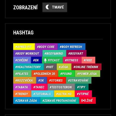
ZOBRAZENÍ
TMAVÉ
HASHTAG
APRÉS-FIT
BODY CORE
BODY REFRESH
BODY WORKOUT
BODY&MIND
BODYART
CVIČENÍ
EN
FITCAST
FITNESS
FREE
HEALTHFACTORY
HIIT
JÓGA
ONLINE TRÉNINK
PILATES
POLEDNÍCH 20
POUND
POWER JÓGA
ROZCVIČKA
SK
STORIES
STRAVOVÁNÍ
TABATA
TANEC
TESTOSTERON
TIPY
TRENDY
TUTORIALS
ULTRA HD
VTIPNÉ
ZDRAVÁ ZÁDA
ZDRAVÉ PROTAHOVÁNÍ
ŽIVĚ