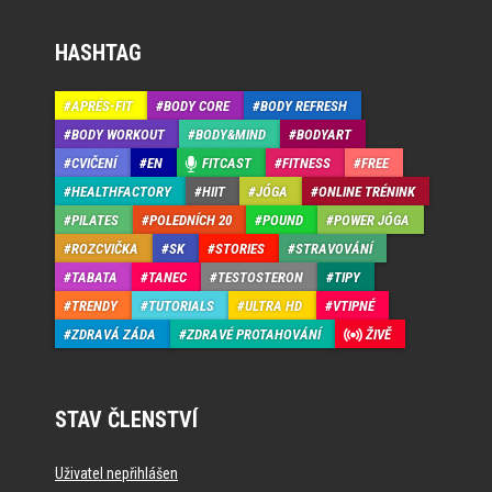
HASHTAG
APRÉS-FIT
BODY CORE
BODY REFRESH
BODY WORKOUT
BODY&MIND
BODYART
CVIČENÍ
EN
FITCAST
FITNESS
FREE
HEALTHFACTORY
HIIT
JÓGA
ONLINE TRÉNINK
PILATES
POLEDNÍCH 20
POUND
POWER JÓGA
ROZCVIČKA
SK
STORIES
STRAVOVÁNÍ
TABATA
TANEC
TESTOSTERON
TIPY
TRENDY
TUTORIALS
ULTRA HD
VTIPNÉ
ZDRAVÁ ZÁDA
ZDRAVÉ PROTAHOVÁNÍ
ŽIVĚ
STAV ČLENSTVÍ
Uživatel nepřihlášen