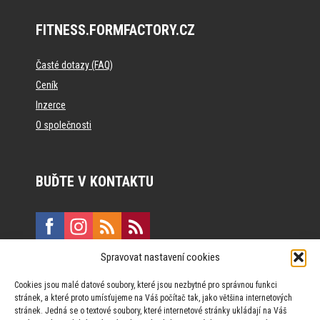
FITNESS.FORMFACTORY.CZ
Časté dotazy (FAQ)
Ceník
Inzerce
O společnosti
BUĎTE V KONTAKTU
Spravovat nastavení cookies
E:
marketing@formfactory.cz
Cookies jsou malé datové soubory, které jsou nezbytné pro správnou funkci
Vinohradská 190, 130 00 Praha 3
stránek, a které proto umísťujeme na Váš počítač tak, jako většina internetových
stránek. Jedná se o textové soubory, které internetové stránky ukládají na Váš