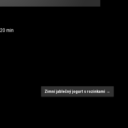
 20 min
Zimní jablečný jogurt s rozinkami
→