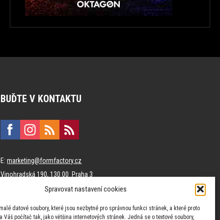
BUĎTE V KONTAKTU
E:
marketing@formfactory.cz
Vinohradská 190, 130 00 Praha 3
Spravovat nastavení cookies
Za publikovaný obsah odpovídají jednotliví autoři.
malé datové soubory, které jsou nezbytné pro správnou funkci stránek, a které proto
 Váš počítač tak, jako většina internetových stránek. Jedná se o textové soubory,