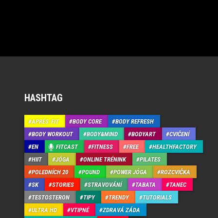
HASHTAG
APRÉS-FIT
BODY CORE
BODY REFRESH
BODY WORKOUT
BODY&MIND
BODYART
CVIČENÍ
EN
FITCAST
FITNESS
FREE
HEALTHFACTORY
HIIT
JÓGA
ONLINE TRÉNINK
PILATES
POLEDNÍCH 20
POUND
POWER JÓGA
ROZCVIČKA
SK
STORIES
STRAVOVÁNÍ
TABATA
TANEC
TESTOSTERON
TIPY
TRENDY
TUTORIALS
ULTRA HD
VTIPNÉ
ZDRAVÁ ZÁDA