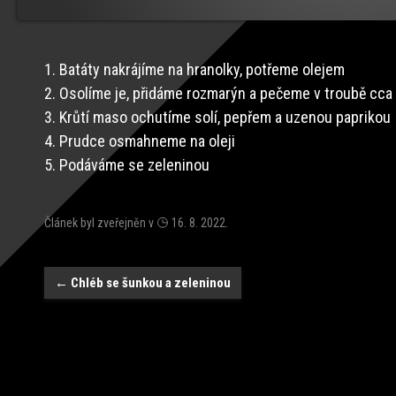
1. Batáty nakrájíme na hranolky, potřeme olejem
2. Osolíme je, přidáme rozmarýn a pečeme v troubě cca
3. Krůtí maso ochutíme solí, pepřem a uzenou paprikou
4. Prudce osmahneme na oleji
5. Podáváme se zeleninou
Článek byl zveřejněn v
16. 8. 2022
.
Navigace
←
Chléb se šunkou a zeleninou