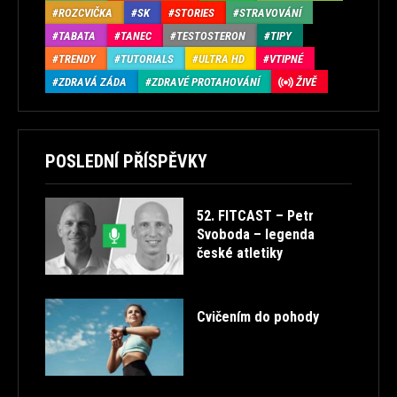
ROZCVIČKA
SK
STORIES
STRAVOVÁNÍ
TABATA
TANEC
TESTOSTERON
TIPY
TRENDY
TUTORIALS
ULTRA HD
VTIPNÉ
ZDRAVÁ ZÁDA
ZDRAVÉ PROTAHOVÁNÍ
ŽIVĚ
POSLEDNÍ PŘÍSPĚVKY
52. FITCAST – Petr
Svoboda – legenda
české atletiky
Cvičením do pohody