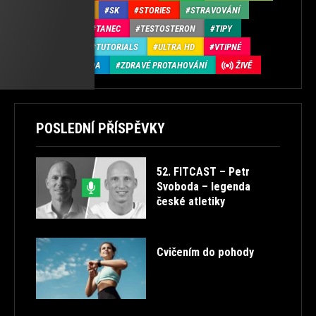
ROZCVIČKA
SK
STORIES
STRAVOVÁNÍ
TABATA
TANEC
TESTOSTERON
TIPY
TRENDY
TUTORIALS
ULTRA HD
VTIPNÉ
ZDRAVÁ ZÁDA
ZDRAVÉ PROTAHOVÁNÍ
ŽIVĚ
POSLEDNÍ PŘÍSPĚVKY
52. FITCAST – Petr
Svoboda – legenda
české atletiky
Cvičením do pohody