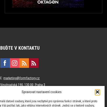
BUĎTE V KONTAKTU
E:
marketing@formfactory.cz
Vinohradská 190, 130 00 Praha 3
Spravovat nastavení cookies
Za publikovaný obsah odpovídají jednotliví autoři.
malé datové soubory, které jsou nezbytné pro správnou funkci stránek, a které proto
 Váš počítač tak, jako většina internetových stránek. Jedná se o textové soubory,