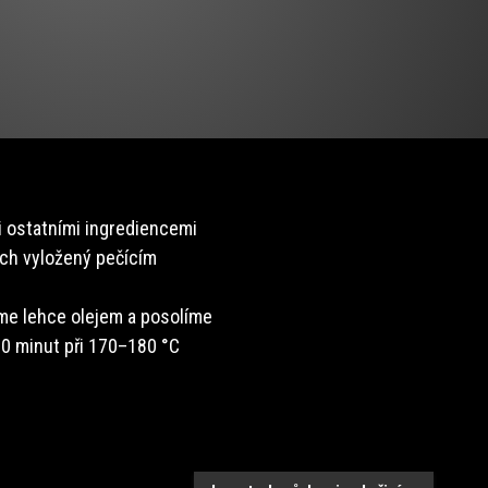
 ostatními ingrediencemi
ech vyložený pečícím
eme lehce olejem a posolíme
0 minut při 170–180 °C