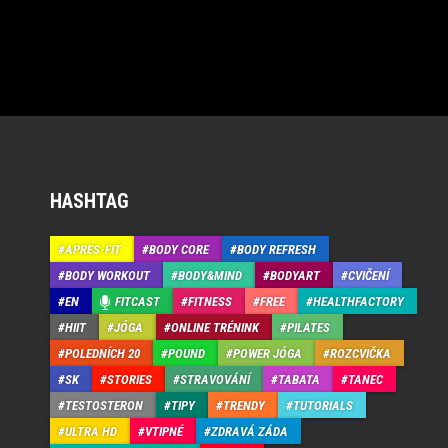
HASHTAG
APRÉS-FIT
BODY CORE
BODY REFRESH
BODY WORKOUT
BODY&MIND
BODYART
CVIČENÍ
EN
FITCAST
FITNESS
FREE
HEALTHFACTORY
HIIT
JÓGA
ONLINE TRÉNINK
PILATES
POLEDNÍCH 20
POUND
POWER JÓGA
ROZCVIČKA
SK
STORIES
STRAVOVÁNÍ
TABATA
TANEC
TESTOSTERON
TIPY
TRENDY
TUTORIALS
ULTRA HD
VTIPNÉ
ZDRAVÁ ZÁDA