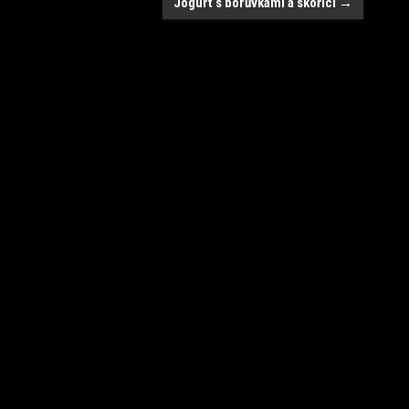
Jogurt s borůvkami a skořicí
→