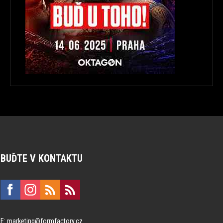
BUĎTE V KONTAKTU
E:
marketing@formfactory.cz