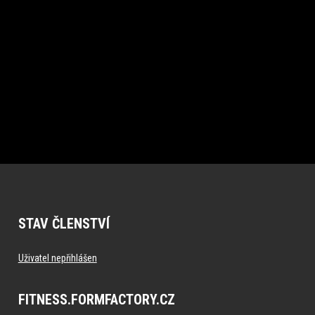
STAV ČLENSTVÍ
Uživatel nepřihlášen
FITNESS.FORMFACTORY.CZ