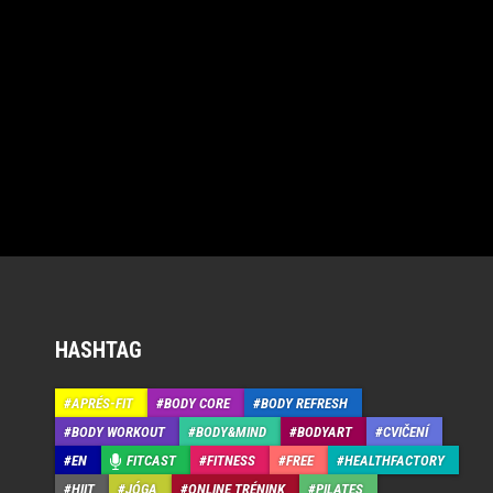
HASHTAG
APRÉS-FIT
BODY CORE
BODY REFRESH
BODY WORKOUT
BODY&MIND
BODYART
CVIČENÍ
EN
FITCAST
FITNESS
FREE
HEALTHFACTORY
HIIT
JÓGA
ONLINE TRÉNINK
PILATES