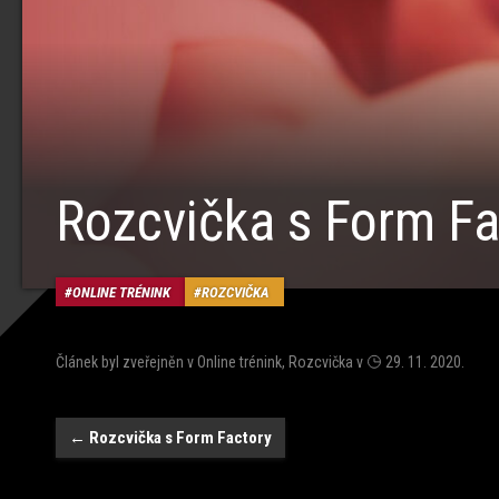
Rozcvička s Form Fa
ONLINE TRÉNINK
ROZCVIČKA
Článek byl zveřejněn v
Online trénink
,
Rozcvička
v
29. 11. 2020
.
Navigace
←
Rozcvička s Form Factory