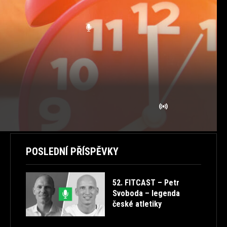
APRÉS-FIT
BODY CORE
BODY REFRESH
BODY WORKOUT
BODY&MIND
BODYART
CVIČENÍ
EN
FITCAST
FITNESS
FREE
HEALTHFACTORY
HIIT
JÓGA
ONLINE TRÉNINK
PILATES
POLEDNÍCH 20
POUND
POWER JÓGA
ROZCVIČKA
SK
STORIES
STRAVOVÁNÍ
TABATA
TANEC
TESTOSTERON
TIPY
TRENDY
TUTORIALS
ULTRA HD
VTIPNÉ
ZDRAVÁ ZÁDA
ZDRAVÉ PROTAHOVÁNÍ
ŽIVĚ
POSLEDNÍ PŘÍSPĚVKY
52. FITCAST – Petr
Svoboda – legenda
české atletiky