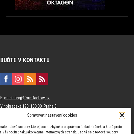
BUĎTE V KONTAKTU
E:
marketing@formfactory.cz
Vinohradská 190, 130 00 Praha 3
Spravovat nastavení cookies
Za publikovaný obsah odpovídají jednotliví autoři.
malé datové soubory, které jsou nezbytné pro správnou funkci stránek, a které proto
 Váš počítač tak, jako většina internetových stránek. Jedná se o textové soubory,