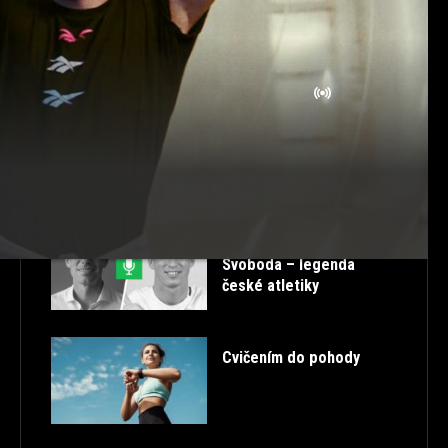
ROZCVIČKA
SK
STORIES
STRAVOVÁNÍ
TABATA
TANEC
TESTOSTERON
TIPY
TRENDY
TUTORIALS
ULTRA HD
VTIPNÉ
ZDRAVÁ ZÁDA
ZDRAVÉ PROTAHOVÁNÍ
ŽIVĚ
POSLEDNÍ PŘÍSPĚVKY
52. FITCAST – Petr
Svoboda – legenda
české atletiky
Cvičením do pohody