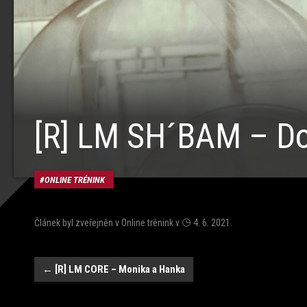
[R] LM SH´BAM – D
ONLINE TRÉNINK
Článek byl zveřejněn v
Online trénink
v
4. 6. 2021
.
Navigace
←
[R] LM CORE – Monika a Hanka