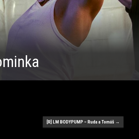
ominka
[R] LM BODYPUMP – Ruda a Tomáš
→