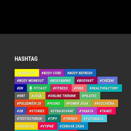
HASHTAG
APRÉS-FIT
BODY CORE
BODY REFRESH
BODY WORKOUT
BODY&MIND
BODYART
CVIČENÍ
EN
FITCAST
FITNESS
FREE
HEALTHFACTORY
HIIT
JÓGA
ONLINE TRÉNINK
PILATES
POLEDNÍCH 20
POUND
POWER JÓGA
ROZCVIČKA
SK
STORIES
STRAVOVÁNÍ
TABATA
TANEC
TESTOSTERON
TIPY
TRENDY
TUTORIALS
ULTRA HD
VTIPNÉ
ZDRAVÁ ZÁDA