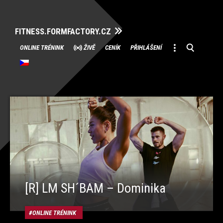
FITNESS.FORMFACTORY.CZ
Přeskočit
ONLINE TRÉNINK
ŽIVĚ
CENÍK
PŘIHLÁŠENÍ
na
obsah
[R] LM SH´BAM – Dominika
ONLINE TRÉNINK