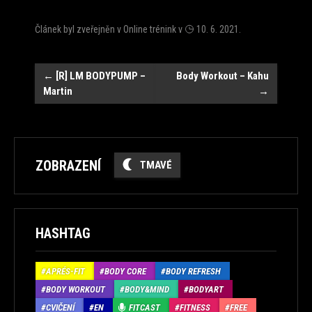
Článek byl zveřejněn v
Online trénink
v
10. 6. 2021
.
Navigace
←
[R] LM BODYPUMP –
Body Workout – Kahu
Martin
→
ZOBRAZENÍ
TMAVÉ
HASHTAG
APRÉS-FIT
BODY CORE
BODY REFRESH
BODY WORKOUT
BODY&MIND
BODYART
CVIČENÍ
EN
FITCAST
FITNESS
FREE