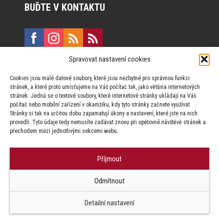
BUĎTE V KONTAKTU
Spravovat nastavení cookies
E:
marketing@formfactory.cz
Cookies jsou malé datové soubory, které jsou nezbytné pro správnou funkci
Vinohradská 190, 130 00 Praha 3
stránek, a které proto umísťujeme na Váš počítač tak, jako většina internetových
stránek. Jedná se o textové soubory, které internetové stránky ukládají na Váš
počítač nebo mobilní zařízení v okamžiku, kdy tyto stránky začnete využívat.
Za publikovaný obsah odpovídají jednotliví autoři.
Stránky si tak na určitou dobu zapamatují úkony a nastavení, které jste na nich
provedli. Tyto údaje tedy nemusíte zadávat znovu při opětovné návštěvě stránek a
přechodem mezi jednotlivými sekcemi webu.
Příjmout
© Form Factory s.r.o.,
Odmítnout
Jakékoliv užití obsahu, včetně převzetí článků je bez souhlasu Form
Factory s.r.o. zapovězeno.
Detailní nastavení