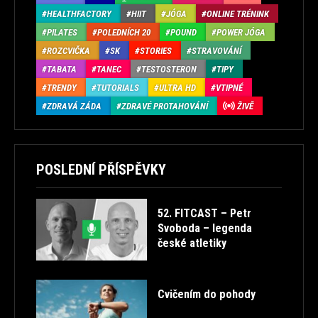
HEALTHFACTORY
HIIT
JÓGA
ONLINE TRÉNINK
PILATES
POLEDNÍCH 20
POUND
POWER JÓGA
ROZCVIČKA
SK
STORIES
STRAVOVÁNÍ
TABATA
TANEC
TESTOSTERON
TIPY
TRENDY
TUTORIALS
ULTRA HD
VTIPNÉ
ZDRAVÁ ZÁDA
ZDRAVÉ PROTAHOVÁNÍ
ŽIVĚ
POSLEDNÍ PŘÍSPĚVKY
52. FITCAST – Petr
Svoboda – legenda
české atletiky
Cvičením do pohody