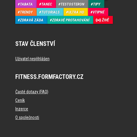
TABATA
TANEC
TESTOSTERON
TIPY
TRENDY
TUTORIALS
ULTRA HD
VTIPNÉ
ZDRAVÁ ZÁDA
ZDRAVÉ PROTAHOVÁNÍ
ŽIVĚ
STAV ČLENSTVÍ
Uživatel nepřihlášen
FITNESS.FORMFACTORY.CZ
Časté dotazy (FAQ)
Ceník
Inzerce
O společnosti