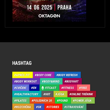
HASHTAG
APRÉS-FIT
BODY CORE
BODY REFRESH
BODY WORKOUT
BODY&MIND
BODYART
CVIČENÍ
EN
FITCAST
FITNESS
FREE
HEALTHFACTORY
HIIT
JÓGA
ONLINE TRÉNINK
PILATES
POLEDNÍCH 20
POUND
POWER JÓGA
ROZCVIČKA
SK
STORIES
STRAVOVÁNÍ