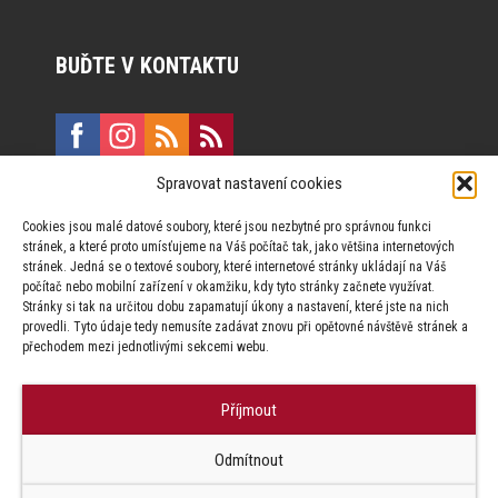
BUĎTE V KONTAKTU
Spravovat nastavení cookies
E:
marketing@formfactory.cz
Cookies jsou malé datové soubory, které jsou nezbytné pro správnou funkci
Vinohradská 190, 130 00 Praha 3
stránek, a které proto umísťujeme na Váš počítač tak, jako většina internetových
stránek. Jedná se o textové soubory, které internetové stránky ukládají na Váš
počítač nebo mobilní zařízení v okamžiku, kdy tyto stránky začnete využívat.
Za publikovaný obsah odpovídají jednotliví autoři.
Stránky si tak na určitou dobu zapamatují úkony a nastavení, které jste na nich
provedli. Tyto údaje tedy nemusíte zadávat znovu při opětovné návštěvě stránek a
přechodem mezi jednotlivými sekcemi webu.
Příjmout
© Form Factory s.r.o.,
Odmítnout
Jakékoliv užití obsahu, včetně převzetí článků je bez souhlasu Form