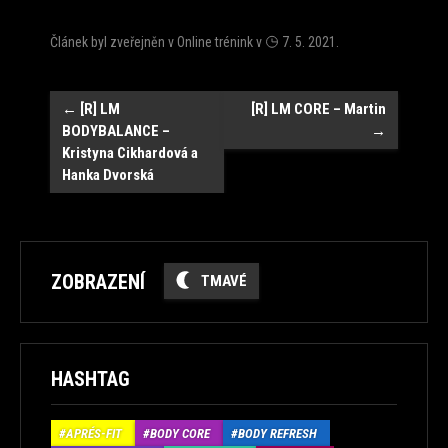
Článek byl zveřejněn v
Online trénink
v
7. 5. 2021
.
Navigace
←
[R] LM
[R] LM CORE – Martin
BODYBALANCE –
→
Kristyna Cikhardová a
Hanka Dvorská
ZOBRAZENÍ
TMAVÉ
HASHTAG
APRÉS-FIT
BODY CORE
BODY REFRESH