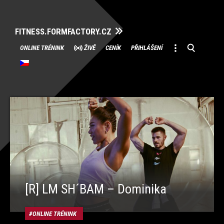
FITNESS.FORMFACTORY.CZ
Přeskočit
ONLINE TRÉNINK
ŽIVĚ
CENÍK
PŘIHLÁŠENÍ
na
obsah
[R] LM SH´BAM – Dominika
ONLINE TRÉNINK