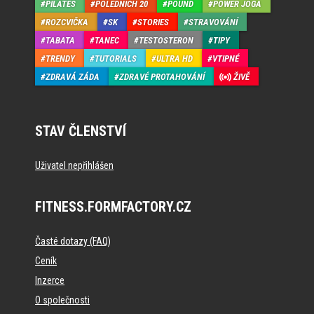
PILATES
POLEDNÍCH 20
POUND
POWER JÓGA
ROZCVIČKA
SK
STORIES
STRAVOVÁNÍ
TABATA
TANEC
TESTOSTERON
TIPY
TRENDY
TUTORIALS
ULTRA HD
VTIPNÉ
ZDRAVÁ ZÁDA
ZDRAVÉ PROTAHOVÁNÍ
ŽIVĚ
STAV ČLENSTVÍ
Uživatel nepřihlášen
FITNESS.FORMFACTORY.CZ
Časté dotazy (FAQ)
Ceník
Inzerce
O společnosti