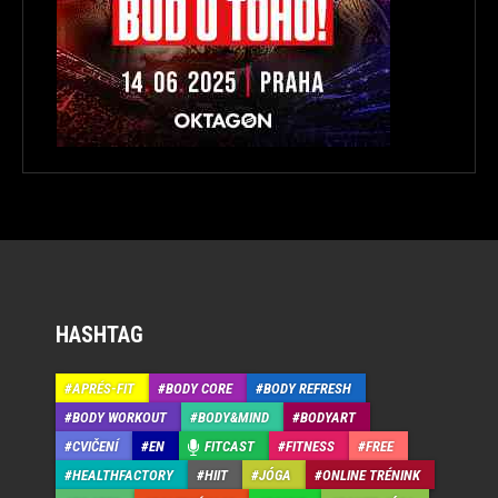
HASHTAG
APRÉS-FIT
BODY CORE
BODY REFRESH
BODY WORKOUT
BODY&MIND
BODYART
CVIČENÍ
EN
FITCAST
FITNESS
FREE
HEALTHFACTORY
HIIT
JÓGA
ONLINE TRÉNINK