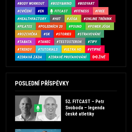
BODY WORKOUT
BODY&MIND
BODYART
CVIČENÍ
EN
FITCAST
FITNESS
FREE
HEALTHFACTORY
HIIT
JÓGA
ONLINE TRÉNINK
PILATES
POLEDNÍCH 20
POUND
POWER JÓGA
ROZCVIČKA
SK
STORIES
STRAVOVÁNÍ
TABATA
TANEC
TESTOSTERON
TIPY
TRENDY
TUTORIALS
ULTRA HD
VTIPNÉ
ZDRAVÁ ZÁDA
ZDRAVÉ PROTAHOVÁNÍ
ŽIVĚ
POSLEDNÍ PŘÍSPĚVKY
52. FITCAST – Petr
Svoboda – legenda
české atletiky