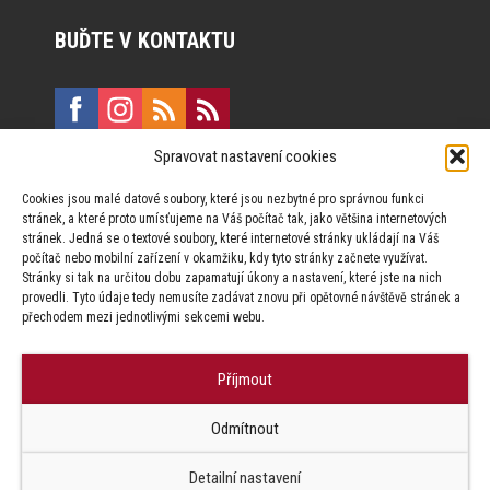
BUĎTE V KONTAKTU
Spravovat nastavení cookies
E:
marketing@formfactory.cz
Cookies jsou malé datové soubory, které jsou nezbytné pro správnou funkci
Vinohradská 190, 130 00 Praha 3
stránek, a které proto umísťujeme na Váš počítač tak, jako většina internetových
stránek. Jedná se o textové soubory, které internetové stránky ukládají na Váš
počítač nebo mobilní zařízení v okamžiku, kdy tyto stránky začnete využívat.
Za publikovaný obsah odpovídají jednotliví autoři.
Stránky si tak na určitou dobu zapamatují úkony a nastavení, které jste na nich
provedli. Tyto údaje tedy nemusíte zadávat znovu při opětovné návštěvě stránek a
přechodem mezi jednotlivými sekcemi webu.
Příjmout
© Form Factory s.r.o.,
Odmítnout
Jakékoliv užití obsahu, včetně převzetí článků je bez souhlasu Form
Factory s.r.o. zapovězeno.
Detailní nastavení