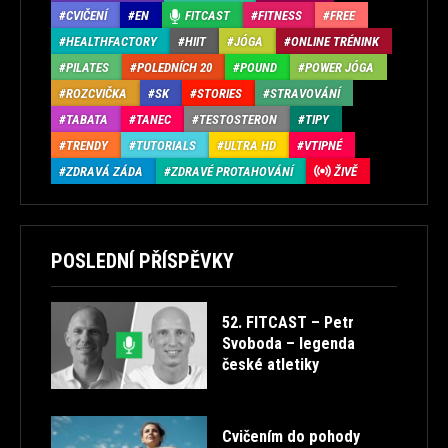
CVIČENÍ
EN
FITCAST
FITNESS
FREE
HEALTHFACTORY
HIIT
JÓGA
ONLINE TRÉNINK
PILATES
POLEDNÍCH 20
POUND
POWER JÓGA
ROZCVIČKA
SK
STORIES
STRAVOVÁNÍ
TABATA
TANEC
TESTOSTERON
TIPY
TRENDY
TUTORIALS
ULTRA HD
VTIPNÉ
ZDRAVÁ ZÁDA
ZDRAVÉ PROTAHOVÁNÍ
ŽIVĚ
POSLEDNÍ PŘÍSPĚVKY
52. FITCAST – Petr
Svoboda – legenda
české atletiky
Cvičením do pohody