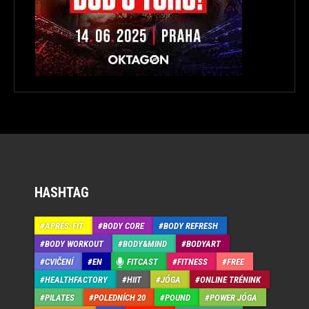
HASHTAG
APRÉS-FIT
BODY CORE
BODY REFRESH
BODY WORKOUT
BODY&MIND
BODYART
CVIČENÍ
EN
FITCAST
FITNESS
FREE
HEALTHFACTORY
HIIT
JÓGA
ONLINE TRÉNINK
PILATES
POLEDNÍCH 20
POUND
POWER JÓGA