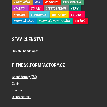
ROZCVIČKA
SK
STORIES
STRAVOVÁNÍ
TABATA
TANEC
TESTOSTERON
TIPY
TRENDY
TUTORIALS
ULTRA HD
VTIPNÉ
ZDRAVÁ ZÁDA
ZDRAVÉ PROTAHOVÁNÍ
ŽIVĚ
STAV ČLENSTVÍ
Uživatel nepřihlášen
FITNESS.FORMFACTORY.CZ
Časté dotazy (FAQ)
Ceník
Inzerce
O společnosti