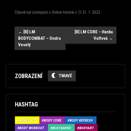
Článek byl zveřejněn v
Online trénink
v
21. 1. 2022
.
Navigace
←
[R] LM
[R] LM CORE – Hanka
BODYCOMBAT – Ondra
Volfová
→
Veselý
ZOBRAZENÍ
TMAVÉ
HASHTAG
APRÉS-FIT
BODY CORE
BODY REFRESH
BODY WORKOUT
BODY&MIND
BODYART