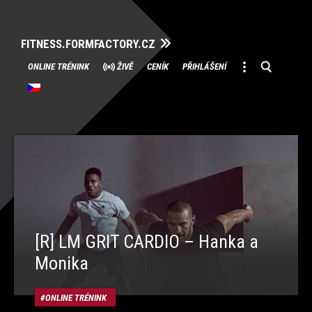
FITNESS.FORMFACTORY.CZ
Přeskočit
ONLINE TRÉNINK
ŽIVĚ
CENÍK
PŘIHLÁŠENÍ
na
obsah
[R] LM GRIT CARDIO – Hanka a
Monika
ONLINE TRÉNINK