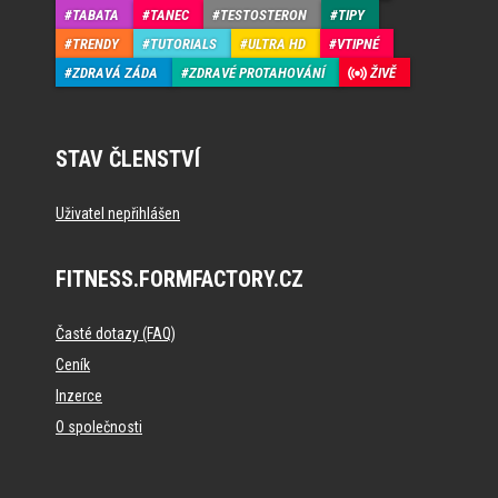
TABATA
TANEC
TESTOSTERON
TIPY
TRENDY
TUTORIALS
ULTRA HD
VTIPNÉ
ZDRAVÁ ZÁDA
ZDRAVÉ PROTAHOVÁNÍ
ŽIVĚ
STAV ČLENSTVÍ
Uživatel nepřihlášen
FITNESS.FORMFACTORY.CZ
Časté dotazy (FAQ)
Ceník
Inzerce
O společnosti