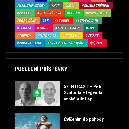
HEALTHFACTORY
HIIT
JÓGA
ONLINE TRÉNINK
PILATES
POLEDNÍCH 20
POUND
POWER JÓGA
ROZCVIČKA
SK
STORIES
STRAVOVÁNÍ
TABATA
TANEC
TESTOSTERON
TIPY
TRENDY
TUTORIALS
ULTRA HD
VTIPNÉ
ZDRAVÁ ZÁDA
ZDRAVÉ PROTAHOVÁNÍ
ŽIVĚ
POSLEDNÍ PŘÍSPĚVKY
52. FITCAST – Petr
Svoboda – legenda
české atletiky
Cvičením do pohody