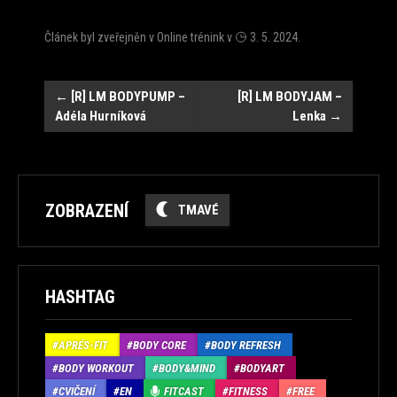
Článek byl zveřejněn v
Online trénink
v
3. 5. 2024
.
Navigace
←
[R] LM BODYPUMP –
[R] LM BODYJAM –
Adéla Hurníková
Lenka
→
ZOBRAZENÍ
TMAVÉ
HASHTAG
APRÉS-FIT
BODY CORE
BODY REFRESH
BODY WORKOUT
BODY&MIND
BODYART
CVIČENÍ
EN
FITCAST
FITNESS
FREE