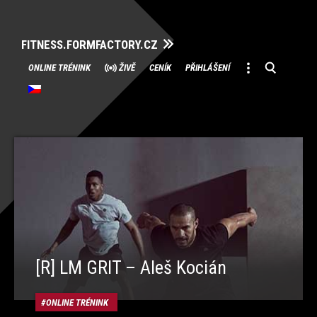
FITNESS.FORMFACTORY.CZ
Přeskočit
ONLINE TRÉNINK
ŽIVĚ
CENÍK
PŘIHLÁŠENÍ
na
obsah
[R] LM GRIT – Aleš Kocián
ONLINE TRÉNINK