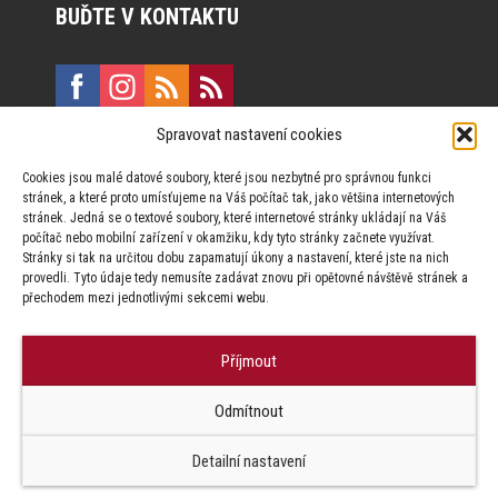
BUĎTE V KONTAKTU
Spravovat nastavení cookies
E:
marketing@formfactory.cz
Cookies jsou malé datové soubory, které jsou nezbytné pro správnou funkci
Vinohradská 190, 130 00 Praha 3
stránek, a které proto umísťujeme na Váš počítač tak, jako většina internetových
stránek. Jedná se o textové soubory, které internetové stránky ukládají na Váš
počítač nebo mobilní zařízení v okamžiku, kdy tyto stránky začnete využívat.
Za publikovaný obsah odpovídají jednotliví autoři.
Stránky si tak na určitou dobu zapamatují úkony a nastavení, které jste na nich
provedli. Tyto údaje tedy nemusíte zadávat znovu při opětovné návštěvě stránek a
přechodem mezi jednotlivými sekcemi webu.
Příjmout
© Form Factory s.r.o.,
Odmítnout
Jakékoliv užití obsahu, včetně převzetí článků je bez souhlasu Form
Factory s.r.o. zapovězeno.
Detailní nastavení