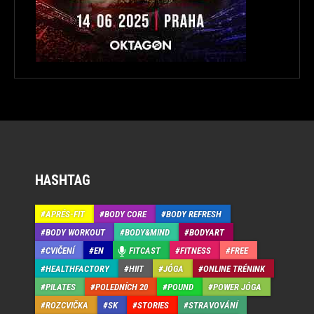
HASHTAG
APRÉS-FIT
BODY CORE
BODY REFRESH
BODY WORKOUT
BODY&MIND
BODYART
CVIČENÍ
EN
FITCAST
FITNESS
FREE
HEALTHFACTORY
HIIT
JÓGA
ONLINE TRÉNINK
PILATES
POLEDNÍCH 20
POUND
POWER JÓGA
ROZCVIČKA
SK
STORIES
STRAVOVÁNÍ