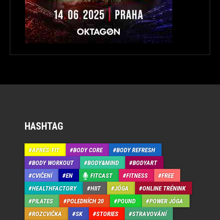
HASHTAG
APRÉS-FIT
BODY CORE
BODY REFRESH
BODY WORKOUT
BODY&MIND
BODYART
CVIČENÍ
EN
FITCAST
FITNESS
FREE
HEALTHFACTORY
HIIT
JÓGA
ONLINE TRÉNINK
PILATES
POLEDNÍCH 20
POUND
POWER JÓGA
ROZCVIČKA
SK
STORIES
STRAVOVÁNÍ