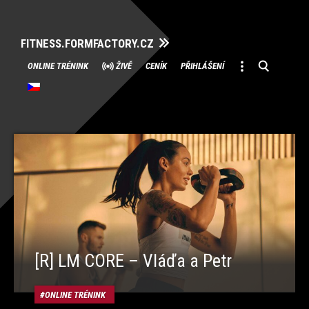
FITNESS.FORMFACTORY.CZ
Přeskočit
ONLINE TRÉNINK
ŽIVĚ
CENÍK
PŘIHLÁŠENÍ
na
obsah
[R] LM CORE – Vláďa a Petr
ONLINE TRÉNINK