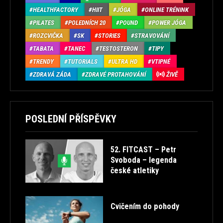
HEALTHFACTORY
HIIT
JÓGA
ONLINE TRÉNINK
PILATES
POLEDNÍCH 20
POUND
POWER JÓGA
ROZCVIČKA
SK
STORIES
STRAVOVÁNÍ
TABATA
TANEC
TESTOSTERON
TIPY
TRENDY
TUTORIALS
ULTRA HD
VTIPNÉ
ZDRAVÁ ZÁDA
ZDRAVÉ PROTAHOVÁNÍ
ŽIVĚ
POSLEDNÍ PŘÍSPĚVKY
52. FITCAST – Petr
Svoboda – legenda
české atletiky
Cvičením do pohody