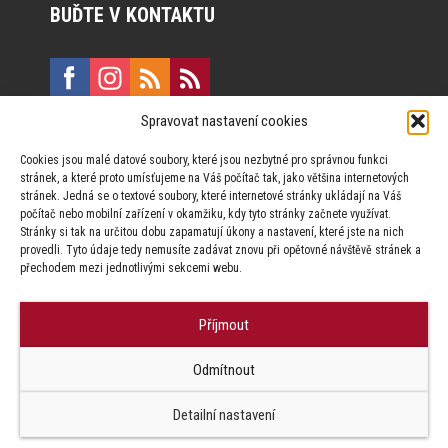
BUĎTE V KONTAKTU
Spravovat nastavení cookies
E:
marketing@formfactory.cz
Cookies jsou malé datové soubory, které jsou nezbytné pro správnou funkci
Vinohradská 190, 130 00 Praha 3
stránek, a které proto umísťujeme na Váš počítač tak, jako většina internetových
stránek. Jedná se o textové soubory, které internetové stránky ukládají na Váš
počítač nebo mobilní zařízení v okamžiku, kdy tyto stránky začnete využívat.
Za publikovaný obsah odpovídají jednotliví autoři.
Stránky si tak na určitou dobu zapamatují úkony a nastavení, které jste na nich
provedli. Tyto údaje tedy nemusíte zadávat znovu při opětovné návštěvě stránek a
přechodem mezi jednotlivými sekcemi webu.
Příjmout
© Form Factory s.r.o.,
Odmítnout
Jakékoliv užití obsahu, včetně převzetí článků je bez souhlasu Form
Factory s.r.o. zapovězeno.
Detailní nastavení