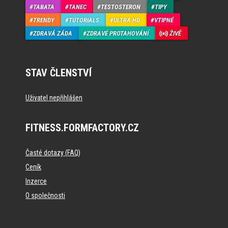
TABATA
TANEC
TESTOSTERON
TIPY
TRENDY
TUTORIALS
ULTRA HD
VTIPNÉ
ZDRAVÁ ZÁDA
ZDRAVÉ PROTAHOVÁNÍ
ŽIVĚ
STAV ČLENSTVÍ
Uživatel nepřihlášen
FITNESS.FORMFACTORY.CZ
Časté dotazy (FAQ)
Ceník
Inzerce
O společnosti