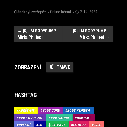
Článek byl zveřejněn v
Online trénink
v
2. 12. 2024
.
Navigace
←
[R] LM BODYPUMP –
[R] LM BODYPUMP –
Mirka Philippi
Mirka Philippi
→
ZOBRAZENÍ
TMAVÉ
HASHTAG
APRÉS-FIT
BODY CORE
BODY REFRESH
BODY WORKOUT
BODY&MIND
BODYART
CVIČENÍ
EN
FITCAST
FITNESS
FREE