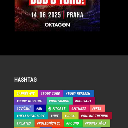
HASHTAG
APRÉS-FIT
BODY CORE
BODY REFRESH
BODY WORKOUT
BODY&MIND
BODYART
CVIČENÍ
EN
FITCAST
FITNESS
FREE
HEALTHFACTORY
HIIT
JÓGA
ONLINE TRÉNINK
PILATES
POLEDNÍCH 20
POUND
POWER JÓGA