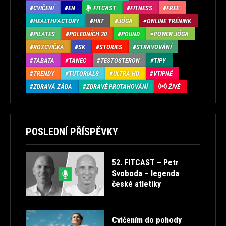
CVIČENÍ
EN
FITCAST
FITNESS
FREE
HEALTHFACTORY
HIIT
JÓGA
ONLINE TRÉNINK
PILATES
POLEDNÍCH 20
POUND
POWER JÓGA
ROZCVIČKA
SK
STORIES
STRAVOVÁNÍ
TABATA
TANEC
TESTOSTERON
TIPY
TRENDY
TUTORIALS
ULTRA HD
VTIPNÉ
ZDRAVÁ ZÁDA
ZDRAVÉ PROTAHOVÁNÍ
ŽIVĚ
POSLEDNÍ PŘÍSPĚVKY
52. FITCAST – Petr
Svoboda – legenda
české atletiky
Cvičením do pohody