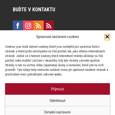
BUĎTE V KONTAKTU
Spravovat nastavení cookies
E:
marketing@formfactory.cz
Cookies jsou malé datové soubory, které jsou nezbytné pro správnou funkci
Vinohradská 190, 130 00 Praha 3
stránek, a které proto umísťujeme na Váš počítač tak, jako většina internetových
stránek. Jedná se o textové soubory, které internetové stránky ukládají na Váš
počítač nebo mobilní zařízení v okamžiku, kdy tyto stránky začnete využívat.
Za publikovaný obsah odpovídají jednotliví autoři.
Stránky si tak na určitou dobu zapamatují úkony a nastavení, které jste na nich
provedli. Tyto údaje tedy nemusíte zadávat znovu při opětovné návštěvě stránek a
přechodem mezi jednotlivými sekcemi webu.
Příjmout
© Form Factory s.r.o.,
Odmítnout
Jakékoliv užití obsahu, včetně převzetí článků je bez souhlasu Form
Factory s.r.o. zapovězeno.
Detailní nastavení