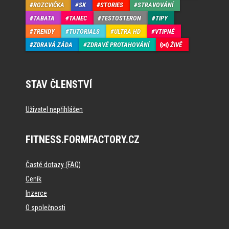
ROZCVIČKA
SK
STORIES
STRAVOVÁNÍ
TABATA
TANEC
TESTOSTERON
TIPY
TRENDY
TUTORIALS
ULTRA HD
VTIPNÉ
ZDRAVÁ ZÁDA
ZDRAVÉ PROTAHOVÁNÍ
ŽIVĚ
STAV ČLENSTVÍ
Uživatel nepřihlášen
FITNESS.FORMFACTORY.CZ
Časté dotazy (FAQ)
Ceník
Inzerce
O společnosti