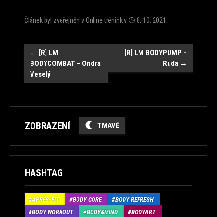
Článek byl zveřejněn v
Online trénink
v
8. 10. 2021
.
Navigace
←
[R] LM
[R] LM BODYPUMP –
BODYCOMBAT – Ondra
Ruda
→
Veselý
ZOBRAZENÍ
TMAVÉ
HASHTAG
APRÉS-FIT
BODY CORE
BODY REFRESH
BODY WORKOUT
BODY&MIND
BODYART