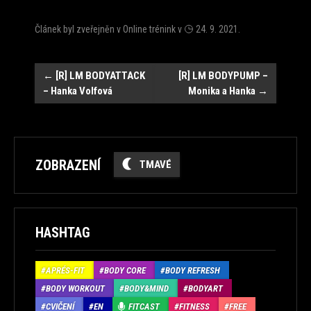
Článek byl zveřejněn v
Online trénink
v
24. 9. 2021
.
Navigace
←
[R] LM BODYATTACK
[R] LM BODYPUMP –
– Hanka Volfová
Monika a Hanka
→
ZOBRAZENÍ
TMAVÉ
HASHTAG
APRÉS-FIT
BODY CORE
BODY REFRESH
BODY WORKOUT
BODY&MIND
BODYART
CVIČENÍ
EN
FITCAST
FITNESS
FREE