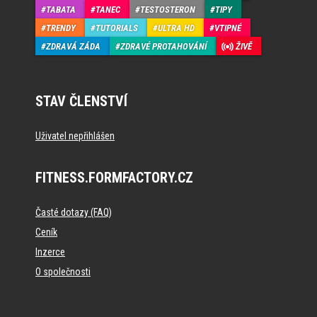
TABATA
TANEC
TESTOSTERON
TIPY
TRENDY
TUTORIALS
ULTRA HD
VTIPNÉ
ZDRAVÁ ZÁDA
ZDRAVÉ PROTAHOVÁNÍ
ŽIVĚ
STAV ČLENSTVÍ
Uživatel nepřihlášen
FITNESS.FORMFACTORY.CZ
Časté dotazy (FAQ)
Ceník
Inzerce
O společnosti