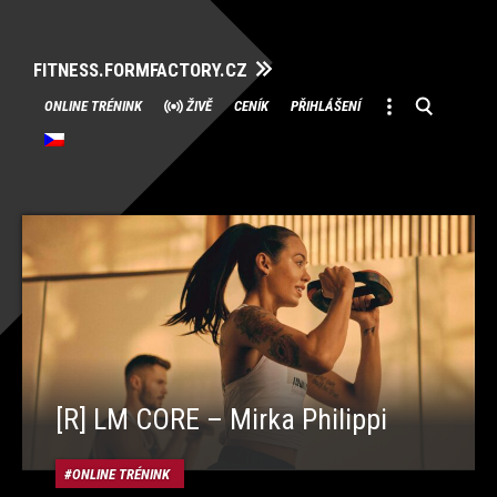
FITNESS.FORMFACTORY.CZ
Přeskočit
ONLINE TRÉNINK
ŽIVĚ
CENÍK
PŘIHLÁŠENÍ
na
obsah
[R] LM CORE – Mirka Philippi
ONLINE TRÉNINK