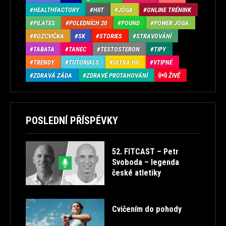
HEALTHFACTORY
HIIT
JÓGA
ONLINE TRÉNINK
PILATES
POLEDNÍCH 20
POUND
POWER JÓGA
ROZCVIČKA
SK
STORIES
STRAVOVÁNÍ
TABATA
TANEC
TESTOSTERON
TIPY
TRENDY
TUTORIALS
ULTRA HD
VTIPNÉ
ZDRAVÁ ZÁDA
ZDRAVÉ PROTAHOVÁNÍ
ŽIVĚ
POSLEDNÍ PŘÍSPĚVKY
52. FITCAST – Petr
Svoboda – legenda
české atletiky
Cvičením do pohody