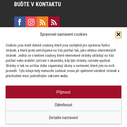
BUĎTE V KONTAKTU
Spravovat nastavení cookies
E:
marketing@formfactory.cz
Cookies jsou malé datové soubory, které jsou nezbytné pro správnou funkci
Vinohradská 190, 130 00 Praha 3
stránek, a které proto umísťujeme na Váš počítač tak, jako většina internetových
stránek. Jedná se o textové soubory, které internetové stránky ukládají na Váš
počítač nebo mobilní zařízení v okamžiku, kdy tyto stránky začnete využívat.
Za publikovaný obsah odpovídají jednotliví autoři.
Stránky si tak na určitou dobu zapamatují úkony a nastavení, které jste na nich
provedli. Tyto údaje tedy nemusíte zadávat znovu při opětovné návštěvě stránek a
přechodem mezi jednotlivými sekcemi webu.
Příjmout
© Form Factory s.r.o.,
Odmítnout
Jakékoliv užití obsahu, včetně převzetí článků je bez souhlasu Form
Factory s.r.o. zapovězeno.
Detailní nastavení