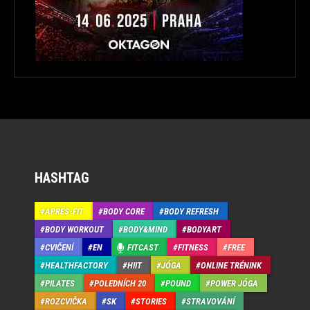
HASHTAG
APRÉS-FIT
BODY CORE
BODY REFRESH
BODY WORKOUT
BODY&MIND
BODYART
CVIČENÍ
EN
FITCAST
FITNESS
FREE
HEALTHFACTORY
HIIT
JÓGA
ONLINE TRÉNINK
PILATES
POLEDNÍCH 20
POUND
POWER JÓGA
ROZCVIČKA
SK
STORIES
STRAVOVÁNÍ