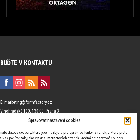
BUĎTE V KONTAKTU
E:
marketing@formfactory.cz
Vinohradská 190, 130 00 Praha 3
Spravovat nastavení cookies
Za publikovaný obsah odpovídají jednotliví autoři.
malé datové soubory, které jsou nezbytné pro správnou funkci stránek, a které proto
 Váš počítač tak, jako většina internetových stránek. Jedná se o textové soubory,