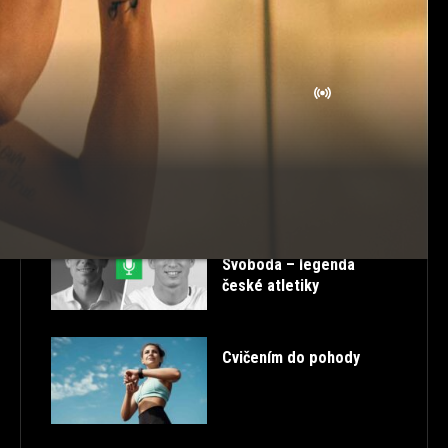
ROZCVIČKA
SK
STORIES
STRAVOVÁNÍ
TABATA
TANEC
TESTOSTERON
TIPY
TRENDY
TUTORIALS
ULTRA HD
VTIPNÉ
ZDRAVÁ ZÁDA
ZDRAVÉ PROTAHOVÁNÍ
ŽIVĚ
POSLEDNÍ PŘÍSPĚVKY
52. FITCAST – Petr
Svoboda – legenda
české atletiky
Cvičením do pohody