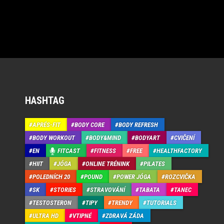
HASHTAG
APRÉS-FIT
BODY CORE
BODY REFRESH
BODY WORKOUT
BODY&MIND
BODYART
CVIČENÍ
EN
FITCAST
FITNESS
FREE
HEALTHFACTORY
HIIT
JÓGA
ONLINE TRÉNINK
PILATES
POLEDNÍCH 20
POUND
POWER JÓGA
ROZCVIČKA
SK
STORIES
STRAVOVÁNÍ
TABATA
TANEC
TESTOSTERON
TIPY
TRENDY
TUTORIALS
ULTRA HD
VTIPNÉ
ZDRAVÁ ZÁDA