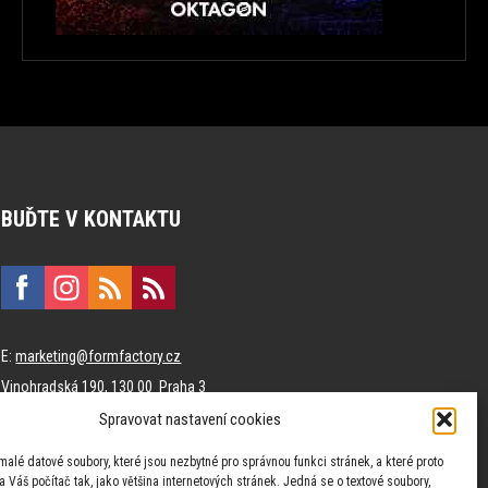
BUĎTE V KONTAKTU
E:
marketing@formfactory.cz
Vinohradská 190, 130 00 Praha 3
Spravovat nastavení cookies
Za publikovaný obsah odpovídají jednotliví autoři.
malé datové soubory, které jsou nezbytné pro správnou funkci stránek, a které proto
 Váš počítač tak, jako většina internetových stránek. Jedná se o textové soubory,