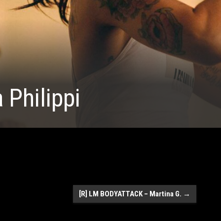
 Philippi
[R] LM BODYATTACK – Martina G.
→