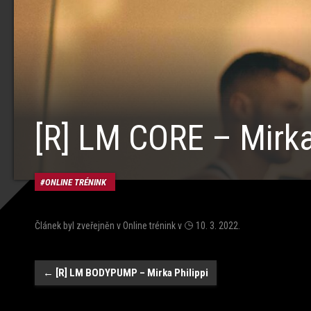
[R] LM CORE – Mirka
ONLINE TRÉNINK
Článek byl zveřejněn v
Online trénink
v
10. 3. 2022
.
Navigace
←
[R] LM BODYPUMP – Mirka Philippi