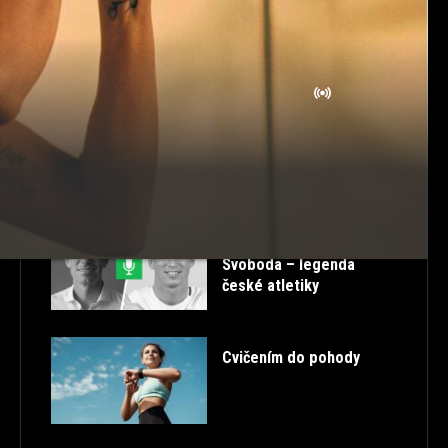
ROZCVIČKA
SK
STORIES
STRAVOVÁNÍ
TABATA
TANEC
TESTOSTERON
TIPY
TRENDY
TUTORIALS
ULTRA HD
VTIPNÉ
ZDRAVÁ ZÁDA
ZDRAVÉ PROTAHOVÁNÍ
ŽIVĚ
POSLEDNÍ PŘÍSPĚVKY
52. FITCAST – Petr
Svoboda – legenda
české atletiky
Cvičením do pohody