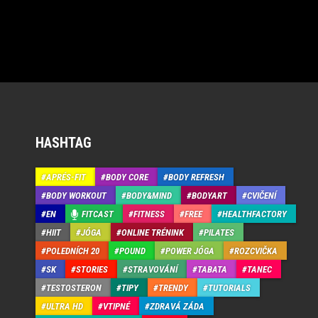
HASHTAG
APRÉS-FIT
BODY CORE
BODY REFRESH
BODY WORKOUT
BODY&MIND
BODYART
CVIČENÍ
EN
FITCAST
FITNESS
FREE
HEALTHFACTORY
HIIT
JÓGA
ONLINE TRÉNINK
PILATES
POLEDNÍCH 20
POUND
POWER JÓGA
ROZCVIČKA
SK
STORIES
STRAVOVÁNÍ
TABATA
TANEC
TESTOSTERON
TIPY
TRENDY
TUTORIALS
ULTRA HD
VTIPNÉ
ZDRAVÁ ZÁDA