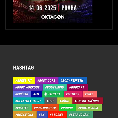
HASHTAG
APRÉS-FIT
BODY CORE
BODY REFRESH
BODY WORKOUT
BODY&MIND
BODYART
CVIČENÍ
EN
FITCAST
FITNESS
FREE
HEALTHFACTORY
HIIT
JÓGA
ONLINE TRÉNINK
PILATES
POLEDNÍCH 20
POUND
POWER JÓGA
ROZCVIČKA
SK
STORIES
STRAVOVÁNÍ