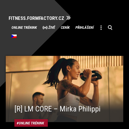
FITNESS.FORMFACTORY.CZ
Přeskočit
ONLINE TRÉNINK
ŽIVĚ
CENÍK
PŘIHLÁŠENÍ
na
obsah
[R] LM CORE – Mirka Philippi
ONLINE TRÉNINK