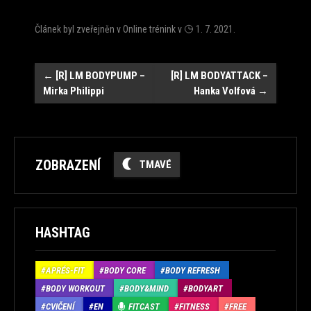
Článek byl zveřejněn v
Online trénink
v
1. 7. 2021
.
Navigace
←
[R] LM BODYPUMP –
[R] LM BODYATTACK –
Mirka Philippi
Hanka Volfová
→
ZOBRAZENÍ
TMAVÉ
HASHTAG
APRÉS-FIT
BODY CORE
BODY REFRESH
BODY WORKOUT
BODY&MIND
BODYART
CVIČENÍ
EN
FITCAST
FITNESS
FREE