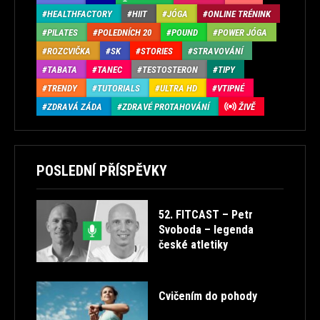
HEALTHFACTORY
HIIT
JÓGA
ONLINE TRÉNINK
PILATES
POLEDNÍCH 20
POUND
POWER JÓGA
ROZCVIČKA
SK
STORIES
STRAVOVÁNÍ
TABATA
TANEC
TESTOSTERON
TIPY
TRENDY
TUTORIALS
ULTRA HD
VTIPNÉ
ZDRAVÁ ZÁDA
ZDRAVÉ PROTAHOVÁNÍ
ŽIVĚ
POSLEDNÍ PŘÍSPĚVKY
52. FITCAST – Petr
Svoboda – legenda
české atletiky
Cvičením do pohody