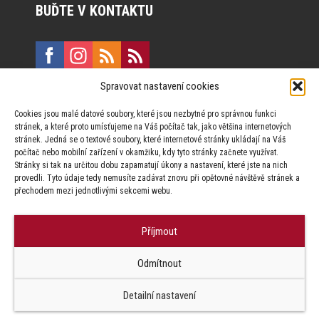
BUĎTE V KONTAKTU
Spravovat nastavení cookies
E:
marketing@formfactory.cz
Cookies jsou malé datové soubory, které jsou nezbytné pro správnou funkci
Vinohradská 190, 130 00 Praha 3
stránek, a které proto umísťujeme na Váš počítač tak, jako většina internetových
stránek. Jedná se o textové soubory, které internetové stránky ukládají na Váš
počítač nebo mobilní zařízení v okamžiku, kdy tyto stránky začnete využívat.
Za publikovaný obsah odpovídají jednotliví autoři.
Stránky si tak na určitou dobu zapamatují úkony a nastavení, které jste na nich
provedli. Tyto údaje tedy nemusíte zadávat znovu při opětovné návštěvě stránek a
přechodem mezi jednotlivými sekcemi webu.
Příjmout
© Form Factory s.r.o.,
Odmítnout
Jakékoliv užití obsahu, včetně převzetí článků je bez souhlasu Form
Factory s.r.o. zapovězeno.
Detailní nastavení