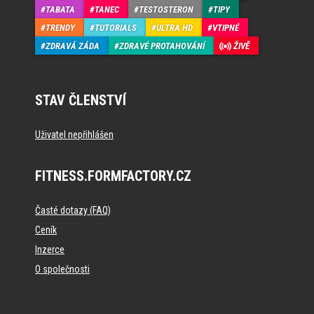
TABATA
TANEC
TESTOSTERON
TIPY
TRENDY
TUTORIALS
ULTRA HD
VTIPNÉ
ZDRAVÁ ZÁDA
ZDRAVÉ PROTAHOVÁNÍ
ŽIVĚ
STAV ČLENSTVÍ
Uživatel nepřihlášen
FITNESS.FORMFACTORY.CZ
Časté dotazy (FAQ)
Ceník
Inzerce
O společnosti