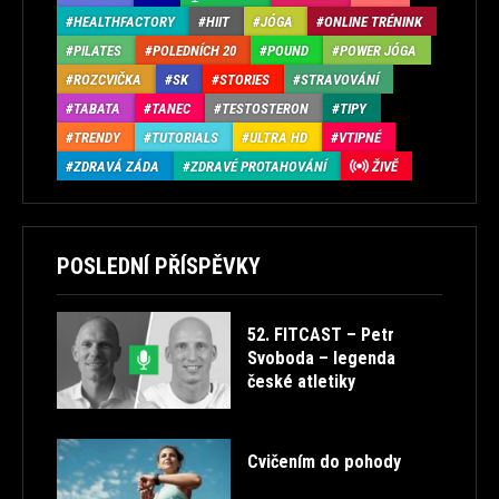
HEALTHFACTORY
HIIT
JÓGA
ONLINE TRÉNINK
PILATES
POLEDNÍCH 20
POUND
POWER JÓGA
ROZCVIČKA
SK
STORIES
STRAVOVÁNÍ
TABATA
TANEC
TESTOSTERON
TIPY
TRENDY
TUTORIALS
ULTRA HD
VTIPNÉ
ZDRAVÁ ZÁDA
ZDRAVÉ PROTAHOVÁNÍ
ŽIVĚ
POSLEDNÍ PŘÍSPĚVKY
52. FITCAST – Petr
Svoboda – legenda
české atletiky
Cvičením do pohody