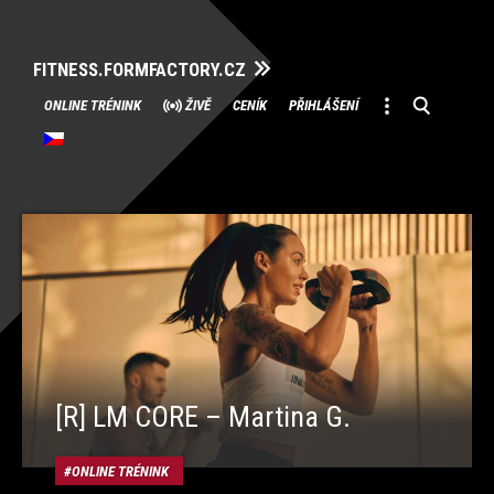
FITNESS.FORMFACTORY.CZ
Přeskočit
ONLINE TRÉNINK
ŽIVĚ
CENÍK
PŘIHLÁŠENÍ
na
obsah
[R] LM CORE – Martina G.
ONLINE TRÉNINK