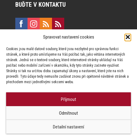
BUĎTE V KONTAKTU
Spravovat nastavení cookies
E:
marketing@formfactory.cz
Cookies jsou malé datové soubory, které jsou nezbytné pro správnou funkci
Vinohradská 190, 130 00 Praha 3
stránek, a které proto umísťujeme na Váš počítač tak, jako většina internetových
stránek. Jedná se o textové soubory, které internetové stránky ukládají na Váš
počítač nebo mobilní zařízení v okamžiku, kdy tyto stránky začnete využívat.
Za publikovaný obsah odpovídají jednotliví autoři.
Stránky si tak na určitou dobu zapamatují úkony a nastavení, které jste na nich
provedli. Tyto údaje tedy nemusíte zadávat znovu při opětovné návštěvě stránek a
přechodem mezi jednotlivými sekcemi webu.
Příjmout
© Form Factory s.r.o.,
Odmítnout
Jakékoliv užití obsahu, včetně převzetí článků je bez souhlasu Form
Factory s.r.o. zapovězeno.
Detailní nastavení