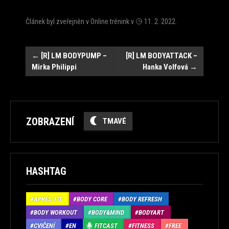
Článek byl zveřejněn v
Online trénink
v
11. 2. 2022
.
Navigace
←
[R] LM BODYPUMP –
[R] LM BODYATTACK –
Mirka Philippi
Hanka Volfová
→
ZOBRAZENÍ
TMAVÉ
HASHTAG
APRÉS-FIT
BODY CORE
BODY REFRESH
BODY WORKOUT
BODY&MIND
BODYART
CVIČENÍ
EN
FITCAST
FITNESS
FREE