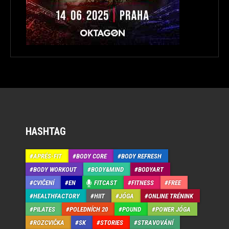
HASHTAG
APRÉS-FIT
BODY CORE
BODY REFRESH
BODY WORKOUT
BODY&MIND
BODYART
CVIČENÍ
EN
FITCAST
FITNESS
FREE
HEALTHFACTORY
HIIT
JÓGA
ONLINE TRÉNINK
PILATES
POLEDNÍCH 20
POUND
POWER JÓGA
ROZCVIČKA
SK
STORIES
STRAVOVÁNÍ